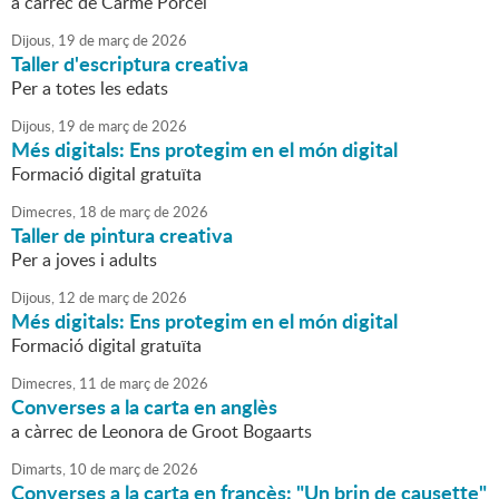
a càrrec de Carme Porcel
Dijous,
19
de
març
de
2026
Taller d'escriptura creativa
Per a totes les edats
Dijous,
19
de
març
de
2026
Més digitals: Ens protegim en el món digital
Formació digital gratuïta
Dimecres,
18
de
març
de
2026
Taller de pintura creativa
Per a joves i adults
Dijous,
12
de
març
de
2026
Més digitals: Ens protegim en el món digital
Formació digital gratuïta
Dimecres,
11
de
març
de
2026
Converses a la carta en anglès
a càrrec de Leonora de Groot Bogaarts
Dimarts,
10
de
març
de
2026
Converses a la carta en francès: "Un brin de causette"