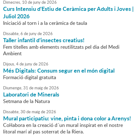
Dimecres,
10
de
juny
de
2026
Curs Intensiu d'Estiu de Ceràmica per Adults i Joves |
Juliol 2026
Iniciació al torn i a la ceràmica de taula
Dissabte,
6
de
juny
de
2026
Taller infantil d'insectes creatius!
Fem titelles amb elements reutilitzats pel dia del Medi
Ambient
Dijous,
4
de
juny
de
2026
Més Digitals: Consum segur en el món digital
Formació digital gratuïta
Diumenge,
31
de
maig
de
2026
Laboratori de Minerals
Setmana de la Natura
Dissabte,
30
de
maig
de
2026
Mural participatiu: vine, pinta i dona color a Arenys!
Col·labora en la creació d´un mural inspirat en el nostre
litoral marí al pas soterrat de la Riera.