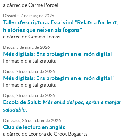
a càrrec de Carme Porcel
Dissabte,
7
de
març
de
2026
Taller d'escriptura: Escrivim! "Relats a foc lent,
històries que neixen als fogons"
a càrrec de Gemma Tomàs
Dijous,
5
de
març
de
2026
Més digitals: Ens protegim en el món digital
Formació digital gratuïta
Dijous,
26
de
febrer
de
2026
Més digitals: Ens protegim en el món digital"
Formació digital gratuïta
Dijous,
26
de
febrer
de
2026
Escola de Salut:
Més enllà del pes, aprèn a menjar
saludable
.
Dimecres,
25
de
febrer
de
2026
Club de lectura en anglès
a càrrec de Leonora de Groot Bogaarts