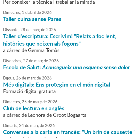
Per conèixer la tècnica i treballar la mirada
Dimecres,
1
d'
abril
de
2026
Taller cuina sense Pares
Dissabte,
28
de
març
de
2026
Taller d'escriptura: Escrivim! "Relats a foc lent,
històries que neixen als fogons"
a càrrec de Gemma Tomàs
Divendres,
27
de
març
de
2026
Escola de Salut:
Aconsegueix una esquena sense dolor
Dijous,
26
de
març
de
2026
Més digitals: Ens protegim en el món digital
Formació digital gratuïta
Dimecres,
25
de
març
de
2026
Club de lectura en anglès
a càrrec de Leonora de Groot Bogaarts
Dimarts,
24
de
març
de
2026
Converses a la carta en francès: "Un brin de causette"