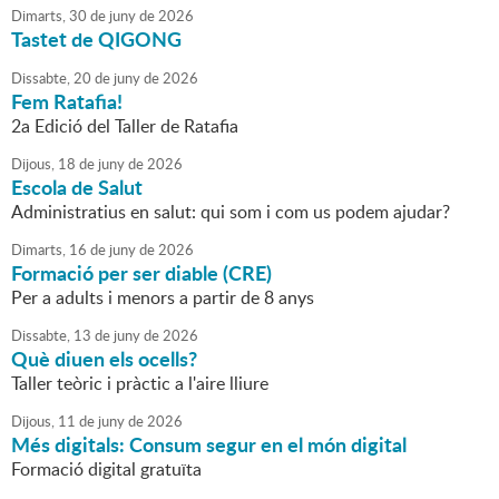
Dimarts,
30
de
juny
de
2026
Tastet de QIGONG
Dissabte,
20
de
juny
de
2026
Fem Ratafia!
2a Edició del Taller de Ratafia
Dijous,
18
de
juny
de
2026
Escola de Salut
Administratius en salut: qui som i com us podem ajudar?
Dimarts,
16
de
juny
de
2026
Formació per ser diable (CRE)
Per a adults i menors a partir de 8 anys
Dissabte,
13
de
juny
de
2026
Què diuen els ocells?
Taller teòric i pràctic a l'aire lliure
Dijous,
11
de
juny
de
2026
Més digitals: Consum segur en el món digital
Formació digital gratuïta