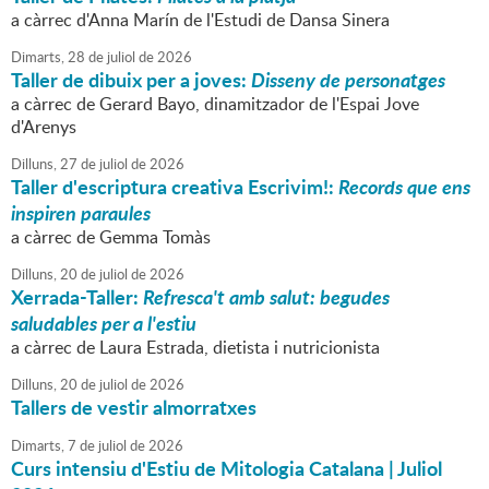
a càrrec d'Anna Marín de l'Estudi de Dansa Sinera
Dimarts,
28
de
juliol
de
2026
Taller de dibuix per a joves:
Disseny de personatges
a càrrec de Gerard Bayo, dinamitzador de l'Espai Jove
d'Arenys
Dilluns,
27
de
juliol
de
2026
Taller d'escriptura creativa Escrivim!:
Records que ens
inspiren paraules
a càrrec de Gemma Tomàs
Dilluns,
20
de
juliol
de
2026
Xerrada-Taller:
Refresca't amb salut: begudes
saludables per a l'estiu
a càrrec de Laura Estrada, dietista i nutricionista
Dilluns,
20
de
juliol
de
2026
Tallers de vestir almorratxes
Dimarts,
7
de
juliol
de
2026
Curs intensiu d'Estiu de Mitologia Catalana | Juliol