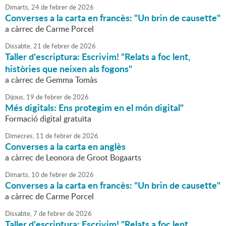
Dimarts,
24
de
febrer
de
2026
Converses a la carta en francès: "Un brin de causette"
a càrrec de Carme Porcel
Dissabte,
21
de
febrer
de
2026
Taller d'escriptura: Escrivim! "Relats a foc lent,
històries que neixen als fogons"
a càrrec de Gemma Tomàs
Dijous,
19
de
febrer
de
2026
Més digitals: Ens protegim en el món digital"
Formació digital gratuïta
Dimecres,
11
de
febrer
de
2026
Converses a la carta en anglès
a càrrec de Leonora de Groot Bogaarts
Dimarts,
10
de
febrer
de
2026
Converses a la carta en francès: "Un brin de causette"
a càrrec de Carme Porcel
Dissabte,
7
de
febrer
de
2026
Taller d'escriptura: Escrivim! "Relats a foc lent,