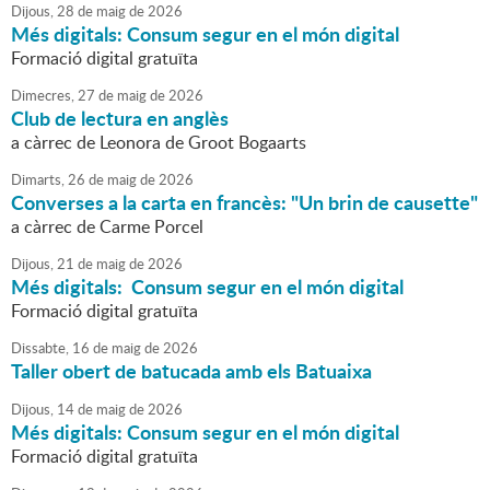
Dijous,
28
de
maig
de
2026
Més digitals: Consum segur en el món digital
Formació digital gratuïta
Dimecres,
27
de
maig
de
2026
Club de lectura en anglès
a càrrec de Leonora de Groot Bogaarts
Dimarts,
26
de
maig
de
2026
Converses a la carta en francès: "Un brin de causette"
a càrrec de Carme Porcel
Dijous,
21
de
maig
de
2026
Més digitals: Consum segur en el món digital
Formació digital gratuïta
Dissabte,
16
de
maig
de
2026
Taller obert de batucada amb els Batuaixa
Dijous,
14
de
maig
de
2026
Més digitals: Consum segur en el món digital
Formació digital gratuïta