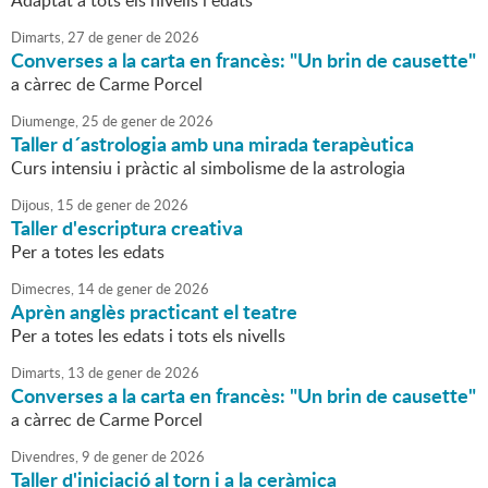
Adaptat a tots els nivells i edats
Dimarts,
27
de
gener
de
2026
Converses a la carta en francès: "Un brin de causette"
a càrrec de Carme Porcel
Diumenge,
25
de
gener
de
2026
Taller d´astrologia amb una mirada terapèutica
Curs intensiu i pràctic al simbolisme de la astrologia
Dijous,
15
de
gener
de
2026
Taller d'escriptura creativa
Per a totes les edats
Dimecres,
14
de
gener
de
2026
Aprèn anglès practicant el teatre
Per a totes les edats i tots els nivells
Dimarts,
13
de
gener
de
2026
Converses a la carta en francès: "Un brin de causette"
a càrrec de Carme Porcel
Divendres,
9
de
gener
de
2026
Taller d'iniciació al torn i a la ceràmica