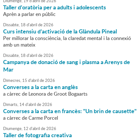
Diumenge,
19
d'
abril
de
2026
Taller d'oratòria per a adults i adolescents
Aprèn a parlar en públic
Dissabte,
18
d'
abril
de
2026
Curs intensiu d'activació de la Glàndula Pineal
Per millorar la consciència, la claredat mental i la connexió
amb un mateix
Dissabte,
18
d'
abril
de
2026
Campanya de donació de sang i plasma a Arenys de
Mar
Dimecres,
15
d'
abril
de
2026
Converses a la carta en anglès
a càrrec de Leonora de Groot Bogaarts
Dimarts,
14
d'
abril
de
2026
Converses a la carta en francès: "Un brin de causette"
a càrrec de Carme Porcel
Diumenge,
12
d'
abril
de
2026
Taller de fotografia creativa