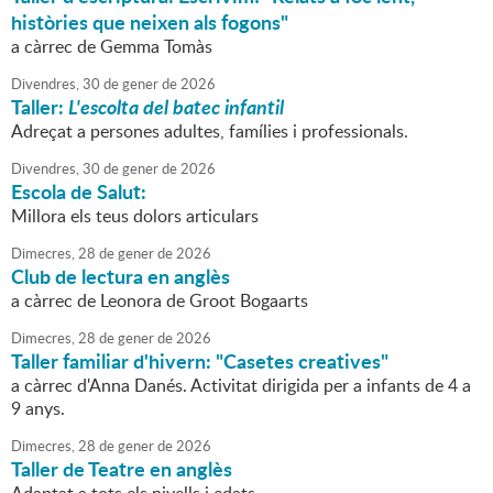
històries que neixen als fogons"
a càrrec de Gemma Tomàs
Divendres,
30
de
gener
de
2026
Taller:
L'escolta del batec infantil
Adreçat a persones adultes, famílies i professionals.
Divendres,
30
de
gener
de
2026
Escola de Salut:
Millora els teus dolors articulars
Dimecres,
28
de
gener
de
2026
Club de lectura en anglès
a càrrec de Leonora de Groot Bogaarts
Dimecres,
28
de
gener
de
2026
Taller familiar d'hivern: "Casetes creatives"
a càrrec d'Anna Danés. Activitat dirigida per a infants de 4 a
9 anys.
Dimecres,
28
de
gener
de
2026
Taller de Teatre en anglès