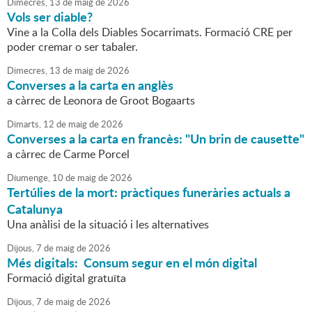
Dimecres,
13
de
maig
de
2026
Vols ser diable?
Vine a la Colla dels Diables Socarrimats. Formació CRE per
poder cremar o ser tabaler.
Dimecres,
13
de
maig
de
2026
Converses a la carta en anglès
a càrrec de Leonora de Groot Bogaarts
Dimarts,
12
de
maig
de
2026
Converses a la carta en francès: "Un brin de causette"
a càrrec de Carme Porcel
Diumenge,
10
de
maig
de
2026
Tertúlies de la mort: pràctiques funeràries actuals a
Catalunya
Una anàlisi de la situació i les alternatives
Dijous,
7
de
maig
de
2026
Més digitals: Consum segur en el món digital
Formació digital gratuïta
Dijous,
7
de
maig
de
2026