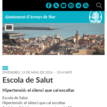
Portada
>
Agenda
>
15-05-
2026
>
Marcs
>
Culturals
>
2026
>
Cursos i tallers
DIVENDRES,
15
DE
MAIG
DE
2026
-
10 H MATÍ
Escola de Salut
Hipertensió: el silenci que cal escoltar
Escola de Salut
Hipertensió: el silenci que cal escoltar