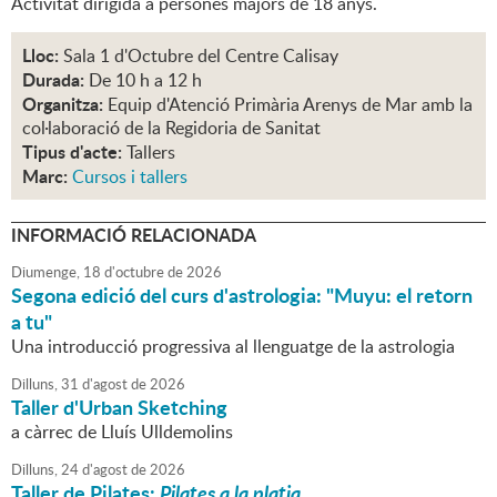
Activitat dirigida a persones majors de 18 anys.
Lloc:
Sala 1 d'Octubre del Centre Calisay
Durada:
De 10 h a 12 h
Organitza:
Equip d'Atenció Primària Arenys de Mar amb la
col·laboració de la Regidoria de Sanitat
Tipus d'acte:
Tallers
Marc:
Cursos i tallers
INFORMACIÓ RELACIONADA
Diumenge,
18
d'
octubre
de
2026
Segona edició del curs d'astrologia: "Muyu: el retorn
a tu"
Una introducció progressiva al llenguatge de la astrologia
Dilluns,
31
d'
agost
de
2026
Taller d'Urban Sketching
a càrrec de Lluís Ulldemolins
Dilluns,
24
d'
agost
de
2026
Taller de Pilates:
Pilates a la platja