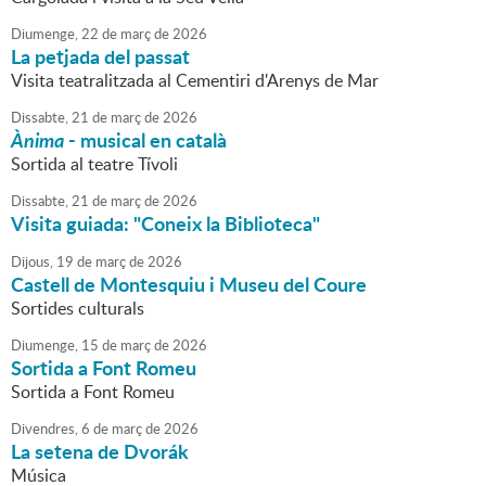
Diumenge,
22
de
març
de
2026
La petjada del passat
Visita teatralitzada al Cementiri d'Arenys de Mar
Dissabte,
21
de
març
de
2026
Ànima
- musical en català
Sortida al teatre Tívoli
Dissabte,
21
de
març
de
2026
Visita guiada: "Coneix la Biblioteca"
Dijous,
19
de
març
de
2026
Castell de Montesquiu i Museu del Coure
Sortides culturals
Diumenge,
15
de
març
de
2026
Sortida a Font Romeu
Sortida a Font Romeu
Divendres,
6
de
març
de
2026
La setena de Dvorák
Música