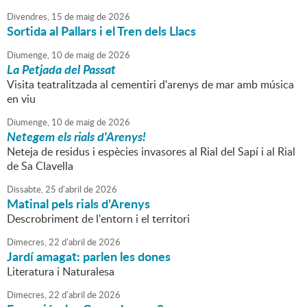
Divendres,
15
de
maig
de
2026
Sortida al Pallars i el Tren dels Llacs
Diumenge,
10
de
maig
de
2026
La Petjada del Passat
Visita teatralitzada al cementiri d'arenys de mar amb música
en viu
Diumenge,
10
de
maig
de
2026
Netegem els rials d'Arenys!
Neteja de residus i espècies invasores al Rial del Sapí i al Rial
de Sa Clavella
Dissabte,
25
d'
abril
de
2026
Matinal pels rials d'Arenys
Descrobriment de l'entorn i el territori
Dimecres,
22
d'
abril
de
2026
Jardí amagat: parlen les dones
Literatura i Naturalesa
Dimecres,
22
d'
abril
de
2026