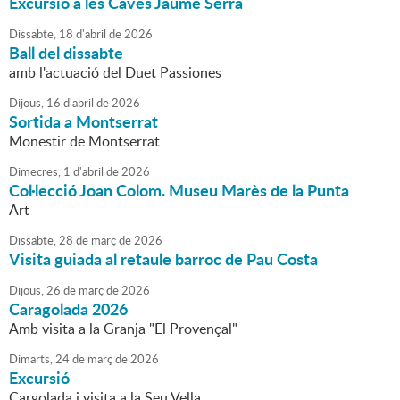
Excursió a les Caves Jaume Serra
Dissabte,
18
d'
abril
de
2026
Ball del dissabte
amb l'actuació del Duet Passiones
Dijous,
16
d'
abril
de
2026
Sortida a Montserrat
Monestir de Montserrat
Dimecres,
1
d'
abril
de
2026
Col·lecció Joan Colom. Museu Marès de la Punta
Art
Dissabte,
28
de
març
de
2026
Visita guiada al retaule barroc de Pau Costa
Dijous,
26
de
març
de
2026
Caragolada 2026
Amb visita a la Granja "El Provençal"
Dimarts,
24
de
març
de
2026
Excursió
Cargolada i visita a la Seu Vella