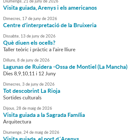
Diumenge,
21
de
juny
de
2026
Visita guiada, Arenys i els americanos
Dimecres,
17
de
juny
de
2026
Centre d'interpretació de la Bruixeria
Dissabte,
13
de
juny
de
2026
Què diuen els ocells?
Taller teòric i pràctic a l'aire lliure
Dilluns,
8
de
juny
de
2026
Lagunas de Ruidera -Ossa de Montiel (La Mancha)
Dies 8,9,10,11 i 12 Juny
Dimecres,
3
de
juny
de
2026
Tot descobrint La Rioja
Sortides culturals
Dijous,
28
de
maig
de
2026
Visita guiada a la Sagrada Família
Arquitectura
Diumenge,
24
de
maig
de
2026
Visita guiada, el port d´Arenys