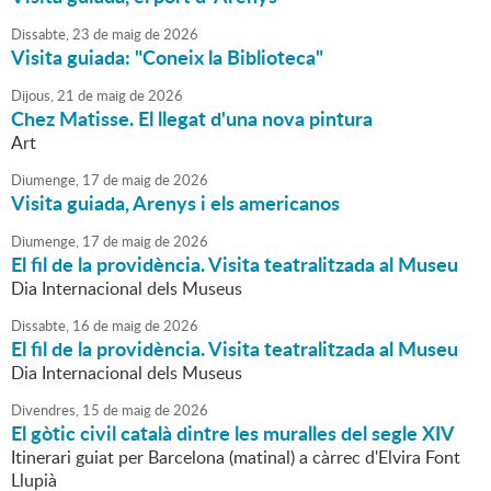
Dissabte,
23
de
maig
de
2026
Visita guiada: "Coneix la Biblioteca"
Dijous,
21
de
maig
de
2026
Chez Matisse. El llegat d'una nova pintura
Art
Diumenge,
17
de
maig
de
2026
Visita guiada, Arenys i els americanos
Diumenge,
17
de
maig
de
2026
El fil de la providència. Visita teatralitzada al Museu
Dia Internacional dels Museus
Dissabte,
16
de
maig
de
2026
El fil de la providència. Visita teatralitzada al Museu
Dia Internacional dels Museus
Divendres,
15
de
maig
de
2026
El gòtic civil català dintre les muralles del segle XIV
Itinerari guiat per Barcelona (matinal) a càrrec d'Elvira Font
Llupià