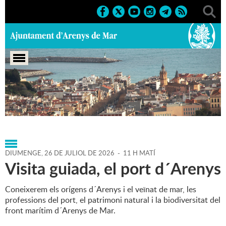
Portada
>
Agenda
>
26-07-
2026
>
Marcs
>
Culturals
>
2026
>
Sortides i visites guiades
DIUMENGE,
26
DE
JULIOL
DE
2026
-
11 H MATÍ
Visita guiada, el port d´Arenys
Coneixerem els orígens d´Arenys i el veïnat de mar, les
professions del port, el patrimoni natural i la biodiversitat del
front marítim d´Arenys de Mar.