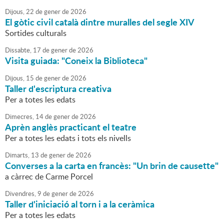
Dijous,
22
de
gener
de
2026
El gòtic civil català dintre muralles del segle XIV
Sortides culturals
Dissabte,
17
de
gener
de
2026
Visita guiada: "Coneix la Biblioteca"
Dijous,
15
de
gener
de
2026
Taller d'escriptura creativa
Per a totes les edats
Dimecres,
14
de
gener
de
2026
Aprèn anglès practicant el teatre
Per a totes les edats i tots els nivells
Dimarts,
13
de
gener
de
2026
Converses a la carta en francès: "Un brin de causette"
a càrrec de Carme Porcel
Divendres,
9
de
gener
de
2026
Taller d'iniciació al torn i a la ceràmica
Per a totes les edats