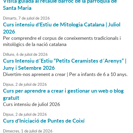
Visita guiada al retaule barroc de la parròquia de
Santa Maria
Dimarts,
7
de
juliol
de
2026
Curs intensiu d'Estiu de Mitologia Catalana | Juliol
2026
Per comprendre el corpus de coneixements tradicionals i
mitològics de la nació catalana
Dilluns,
6
de
juliol
de
2026
Curs Intensiu d´Estiu “Petits Ceramistes d´Arenys” |
Juny i Setembre 2026
Divertim-nos aprenent a crear | Per a infants de 6 a 10 anys.
Dijous,
2
de
juliol
de
2026
Curs per aprendre a crear i gestionar un web o blog
gratuït
Curs intensiu de juliol 2026
Dijous,
2
de
juliol
de
2026
Curs d'Iniciació de Puntes de Coixí
Dimecres,
1
de
juliol
de
2026