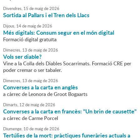
Divendres,
15
de
maig
de
2026
Sortida al Pallars i el Tren dels Llacs
Dijous,
14
de
maig
de
2026
Més digitals: Consum segur en el món digital
Formació digital gratuïta
Dimecres,
13
de
maig
de
2026
Vols ser diable?
Vine a la Colla dels Diables Socarrimats. Formació CRE per
poder cremar o ser tabaler.
Dimecres,
13
de
maig
de
2026
Converses a la carta en anglès
a càrrec de Leonora de Groot Bogaarts
Dimarts,
12
de
maig
de
2026
Converses a la carta en francès: "Un brin de causette"
a càrrec de Carme Porcel
Diumenge,
10
de
maig
de
2026
Tertúlies de la mort: pràctiques funeràries actuals a