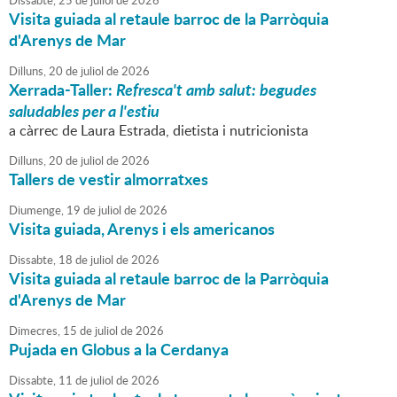
Dissabte,
25
de
juliol
de
2026
Visita guiada al retaule barroc de la Parròquia
d'Arenys de Mar
Dilluns,
20
de
juliol
de
2026
Xerrada-Taller:
Refresca't amb salut: begudes
saludables per a l'estiu
a càrrec de Laura Estrada, dietista i nutricionista
Dilluns,
20
de
juliol
de
2026
Tallers de vestir almorratxes
Diumenge,
19
de
juliol
de
2026
Visita guiada, Arenys i els americanos
Dissabte,
18
de
juliol
de
2026
Visita guiada al retaule barroc de la Parròquia
d'Arenys de Mar
Dimecres,
15
de
juliol
de
2026
Pujada en Globus a la Cerdanya
Dissabte,
11
de
juliol
de
2026