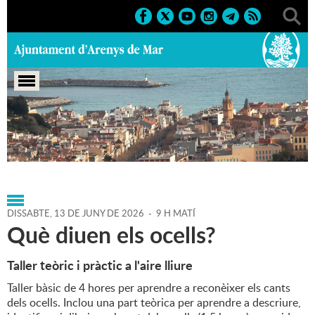
Portada
>
Agenda
>
13-06-
2026
>
Marcs
>
Culturals
>
2026
>
Cursos i tallers
DISSABTE,
13
DE
JUNY
DE
2026
-
9 H MATÍ
Què diuen els ocells?
Taller teòric i pràctic a l'aire lliure
Taller bàsic de 4 hores per aprendre a reconèixer els cants
dels ocells. Inclou una part teòrica per aprendre a descriure,