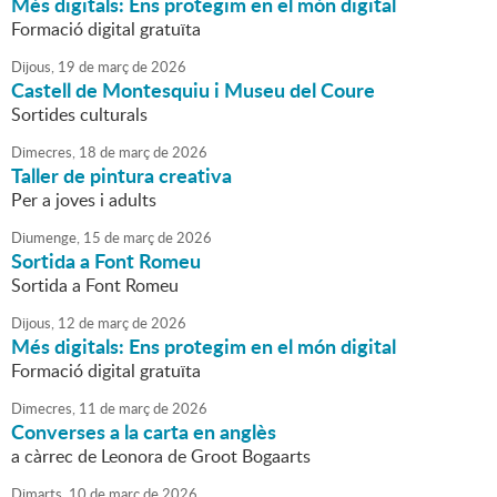
Més digitals: Ens protegim en el món digital
Formació digital gratuïta
Dijous,
19
de
març
de
2026
Castell de Montesquiu i Museu del Coure
Sortides culturals
Dimecres,
18
de
març
de
2026
Taller de pintura creativa
Per a joves i adults
Diumenge,
15
de
març
de
2026
Sortida a Font Romeu
Sortida a Font Romeu
Dijous,
12
de
març
de
2026
Més digitals: Ens protegim en el món digital
Formació digital gratuïta
Dimecres,
11
de
març
de
2026
Converses a la carta en anglès
a càrrec de Leonora de Groot Bogaarts
Dimarts,
10
de
març
de
2026