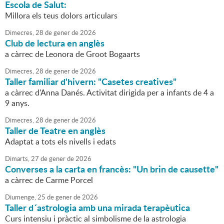
Escola de Salut:
Millora els teus dolors articulars
Dimecres,
28
de
gener
de
2026
Club de lectura en anglès
a càrrec de Leonora de Groot Bogaarts
Dimecres,
28
de
gener
de
2026
Taller familiar d'hivern: "Casetes creatives"
a càrrec d'Anna Danés. Activitat dirigida per a infants de 4 a
9 anys.
Dimecres,
28
de
gener
de
2026
Taller de Teatre en anglès
Adaptat a tots els nivells i edats
Dimarts,
27
de
gener
de
2026
Converses a la carta en francès: "Un brin de causette"
a càrrec de Carme Porcel
Diumenge,
25
de
gener
de
2026
Taller d´astrologia amb una mirada terapèutica
Curs intensiu i pràctic al simbolisme de la astrologia