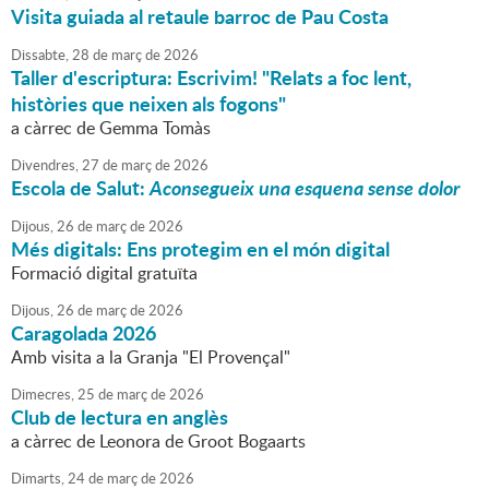
Visita guiada al retaule barroc de Pau Costa
Dissabte,
28
de
març
de
2026
Taller d'escriptura: Escrivim! "Relats a foc lent,
històries que neixen als fogons"
a càrrec de Gemma Tomàs
Divendres,
27
de
març
de
2026
Escola de Salut:
Aconsegueix una esquena sense dolor
Dijous,
26
de
març
de
2026
Més digitals: Ens protegim en el món digital
Formació digital gratuïta
Dijous,
26
de
març
de
2026
Caragolada 2026
Amb visita a la Granja "El Provençal"
Dimecres,
25
de
març
de
2026
Club de lectura en anglès
a càrrec de Leonora de Groot Bogaarts
Dimarts,
24
de
març
de
2026