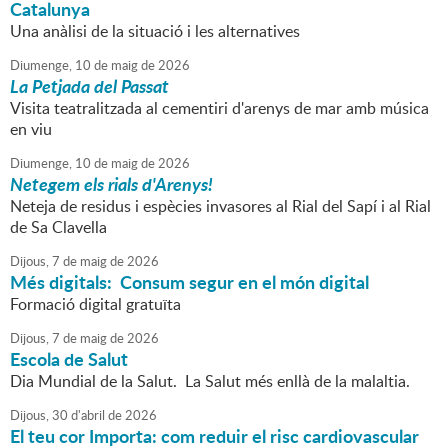
Catalunya
Una anàlisi de la situació i les alternatives
Diumenge,
10
de
maig
de
2026
La Petjada del Passat
Visita teatralitzada al cementiri d'arenys de mar amb música
en viu
Diumenge,
10
de
maig
de
2026
Netegem els rials d'Arenys!
Neteja de residus i espècies invasores al Rial del Sapí i al Rial
de Sa Clavella
Dijous,
7
de
maig
de
2026
Més digitals: Consum segur en el món digital
Formació digital gratuïta
Dijous,
7
de
maig
de
2026
Escola de Salut
Dia Mundial de la Salut. La Salut més enllà de la malaltia.
Dijous,
30
d'
abril
de
2026
El teu cor Importa: com reduir el risc cardiovascular