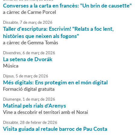
Converses a la carta en francès: "Un brin de causette"
a càrrec de Carme Porcel
Dissabte,
7
de
març
de
2026
Taller d'escriptura: Escrivim! "Relats a foc lent,
històries que neixen als fogons"
a càrrec de Gemma Tomàs
Divendres,
6
de
març
de
2026
La setena de Dvorák
Música
Dijous,
5
de
març
de
2026
Més digitals: Ens protegim en el món digital
Formació digital gratuïta
Diumenge,
1
de
març
de
2026
Matinal pels rials d'Arenys
Vine a descobrir el territori amb el Norai
Dissabte,
28
de
febrer
de
2026
Visita guiada al retaule barroc de Pau Costa