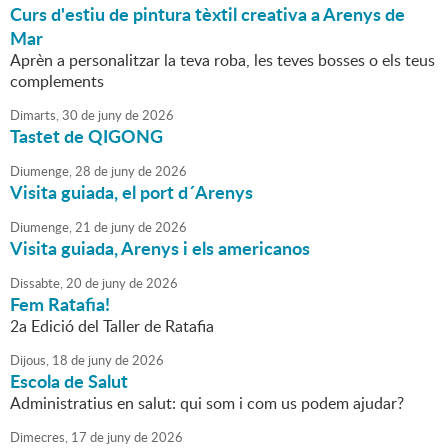
Curs d'estiu de pintura tèxtil creativa a Arenys de
Mar
Aprèn a personalitzar la teva roba, les teves bosses o els teus
complements
Dimarts,
30
de
juny
de
2026
Tastet de QIGONG
Diumenge,
28
de
juny
de
2026
Visita guiada, el port d´Arenys
Diumenge,
21
de
juny
de
2026
Visita guiada, Arenys i els americanos
Dissabte,
20
de
juny
de
2026
Fem Ratafia!
2a Edició del Taller de Ratafia
Dijous,
18
de
juny
de
2026
Escola de Salut
Administratius en salut: qui som i com us podem ajudar?
Dimecres,
17
de
juny
de
2026