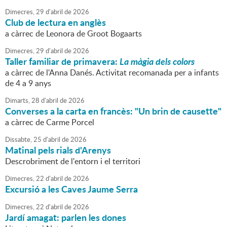
Dimecres,
29
d'
abril
de
2026
Club de lectura en anglès
a càrrec de Leonora de Groot Bogaarts
Dimecres,
29
d'
abril
de
2026
Taller familiar de primavera:
La màgia dels colors
a càrrec de l'Anna Danés. Activitat recomanada per a infants
de 4 a 9 anys
Dimarts,
28
d'
abril
de
2026
Converses a la carta en francès: "Un brin de causette"
a càrrec de Carme Porcel
Dissabte,
25
d'
abril
de
2026
Matinal pels rials d'Arenys
Descrobriment de l'entorn i el territori
Dimecres,
22
d'
abril
de
2026
Excursió a les Caves Jaume Serra
Dimecres,
22
d'
abril
de
2026
Jardí amagat: parlen les dones