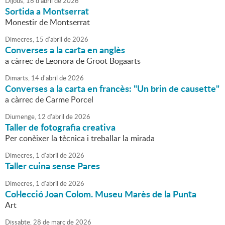
Dijous,
16
d'
abril
de
2026
Sortida a Montserrat
Monestir de Montserrat
Dimecres,
15
d'
abril
de
2026
Converses a la carta en anglès
a càrrec de Leonora de Groot Bogaarts
Dimarts,
14
d'
abril
de
2026
Converses a la carta en francès: "Un brin de causette"
a càrrec de Carme Porcel
Diumenge,
12
d'
abril
de
2026
Taller de fotografia creativa
Per conèixer la tècnica i treballar la mirada
Dimecres,
1
d'
abril
de
2026
Taller cuina sense Pares
Dimecres,
1
d'
abril
de
2026
Col·lecció Joan Colom. Museu Marès de la Punta
Art
Dissabte,
28
de
març
de
2026