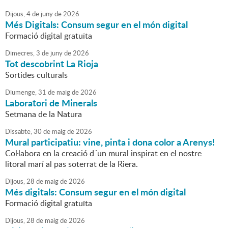
Dijous,
4
de
juny
de
2026
Més Digitals: Consum segur en el món digital
Formació digital gratuïta
Dimecres,
3
de
juny
de
2026
Tot descobrint La Rioja
Sortides culturals
Diumenge,
31
de
maig
de
2026
Laboratori de Minerals
Setmana de la Natura
Dissabte,
30
de
maig
de
2026
Mural participatiu: vine, pinta i dona color a Arenys!
Col·labora en la creació d´un mural inspirat en el nostre
litoral marí al pas soterrat de la Riera.
Dijous,
28
de
maig
de
2026
Més digitals: Consum segur en el món digital
Formació digital gratuïta
Dijous,
28
de
maig
de
2026