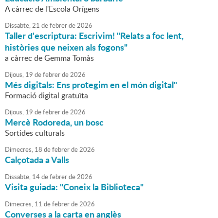
A càrrec de l'Escola Orígens
Dissabte,
21
de
febrer
de
2026
Taller d'escriptura: Escrivim! "Relats a foc lent,
històries que neixen als fogons"
a càrrec de Gemma Tomàs
Dijous,
19
de
febrer
de
2026
Més digitals: Ens protegim en el món digital"
Formació digital gratuïta
Dijous,
19
de
febrer
de
2026
Mercè Rodoreda, un bosc
Sortides culturals
Dimecres,
18
de
febrer
de
2026
Calçotada a Valls
Dissabte,
14
de
febrer
de
2026
Visita guiada: "Coneix la Biblioteca"
Dimecres,
11
de
febrer
de
2026
Converses a la carta en anglès