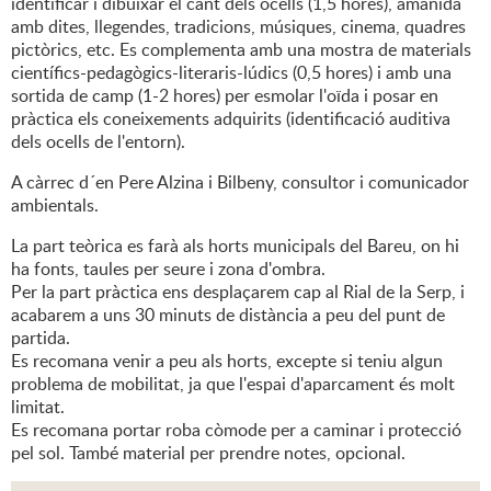
identificar i dibuixar el cant dels ocells (1,5 hores), amanida
amb dites, llegendes, tradicions, músiques, cinema, quadres
pictòrics, etc. Es complementa amb una mostra de materials
científics-pedagògics-literaris-lúdics (0,5 hores) i amb una
sortida de camp (1-2 hores) per esmolar l'oïda i posar en
pràctica els coneixements adquirits (identificació auditiva
dels ocells de l'entorn).
A càrrec d´en Pere Alzina i Bilbeny, consultor i comunicador
ambientals.
La part teòrica es farà als horts municipals del Bareu, on hi
ha fonts, taules per seure i zona d'ombra.
Per la part pràctica ens desplaçarem cap al Rial de la Serp, i
acabarem a uns 30 minuts de distància a peu del punt de
partida.
Es recomana venir a peu als horts, excepte si teniu algun
problema de mobilitat, ja que l'espai d'aparcament és molt
limitat.
Es recomana portar roba còmode per a caminar i protecció
pel sol. També material per prendre notes, opcional.