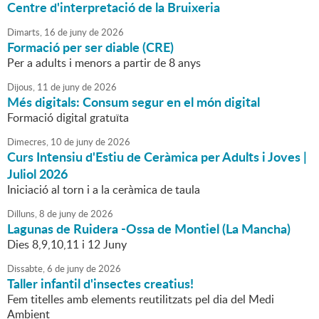
Centre d'interpretació de la Bruixeria
Dimarts,
16
de
juny
de
2026
Formació per ser diable (CRE)
Per a adults i menors a partir de 8 anys
Dijous,
11
de
juny
de
2026
Més digitals: Consum segur en el món digital
Formació digital gratuïta
Dimecres,
10
de
juny
de
2026
Curs Intensiu d'Estiu de Ceràmica per Adults i Joves |
Juliol 2026
Iniciació al torn i a la ceràmica de taula
Dilluns,
8
de
juny
de
2026
Lagunas de Ruidera -Ossa de Montiel (La Mancha)
Dies 8,9,10,11 i 12 Juny
Dissabte,
6
de
juny
de
2026
Taller infantil d'insectes creatius!
Fem titelles amb elements reutilitzats pel dia del Medi
Ambient