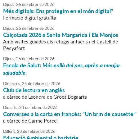
Dijous,
26
de
febrer
de
2026
Més digitals: Ens protegim en el món digital"
Formació digital gratuïta
Dijous,
26
de
febrer
de
2026
Calçotada 2026 a Santa Margarida i Els Monjos
Amb visites guiades als refugis antaeris i el Castell de
Penyafort
Dijous,
26
de
febrer
de
2026
Escola de Salut:
Més enllà del pes, aprèn a menjar
saludable
.
Dimecres,
25
de
febrer
de
2026
Club de lectura en anglès
a càrrec de Leonora de Groot Bogaarts
Dimarts,
24
de
febrer
de
2026
Converses a la carta en francès: "Un brin de causette"
a càrrec de Carme Porcel
Dilluns,
23
de
febrer
de
2026
Educació Ambiental o barbàrie