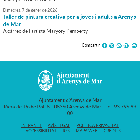
Dimecres,
7
de
gener
de
2026
Taller de pintura creativa per a joves i adults a Arenys
de Mar
A càrrec de l'artista Maryory Pemberty
Compartir
Ajuntament d'Arenys de Mar
Riera del Bisbe Pol, 8 - 08350 Arenys de Mar - Tel. 93 795 99
00
INTRANET
AVÍS LEGAL
POLÍTICA PRIVACITAT
ACCESSIBILITAT
RSS
MAPA WEB
CRÈDITS