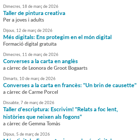
Dimecres,
18
de
març
de
2026
Taller de pintura creativa
Per a joves i adults
Dijous,
12
de
març
de
2026
Més digitals: Ens protegim en el món digital
Formació digital gratuïta
Dimecres,
11
de
març
de
2026
Converses a la carta en anglès
a càrrec de Leonora de Groot Bogaarts
Dimarts,
10
de
març
de
2026
Converses a la carta en francès: "Un brin de causette"
a càrrec de Carme Porcel
Dissabte,
7
de
març
de
2026
Taller d'escriptura: Escrivim! "Relats a foc lent,
històries que neixen als fogons"
a càrrec de Gemma Tomàs
Dijous,
5
de
març
de
2026