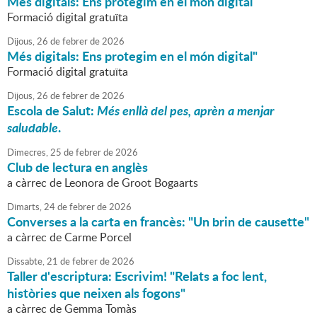
Més digitals: Ens protegim en el món digital
Formació digital gratuïta
Dijous,
26
de
febrer
de
2026
Més digitals: Ens protegim en el món digital"
Formació digital gratuïta
Dijous,
26
de
febrer
de
2026
Escola de Salut:
Més enllà del pes, aprèn a menjar
saludable
.
Dimecres,
25
de
febrer
de
2026
Club de lectura en anglès
a càrrec de Leonora de Groot Bogaarts
Dimarts,
24
de
febrer
de
2026
Converses a la carta en francès: "Un brin de causette"
a càrrec de Carme Porcel
Dissabte,
21
de
febrer
de
2026
Taller d'escriptura: Escrivim! "Relats a foc lent,
històries que neixen als fogons"
a càrrec de Gemma Tomàs