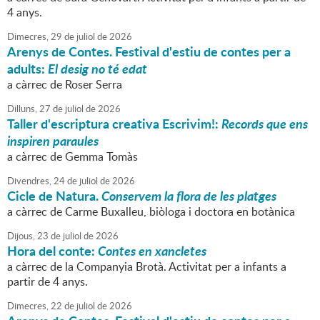
4 anys.
Dimecres,
29
de
juliol
de
2026
Arenys de Contes. Festival d'estiu de contes per a
adults:
El desig no té edat
a càrrec de Roser Serra
Dilluns,
27
de
juliol
de
2026
Taller d'escriptura creativa Escrivim!:
Records que ens
inspiren paraules
a càrrec de Gemma Tomàs
Divendres,
24
de
juliol
de
2026
Cicle de Natura.
Conservem la flora de les platges
a càrrec de Carme Buxalleu, biòloga i doctora en botànica
Dijous,
23
de
juliol
de
2026
Hora del conte:
Contes en xancletes
a càrrec de la Companyia Brotà. Activitat per a infants a
partir de 4 anys.
Dimecres,
22
de
juliol
de
2026