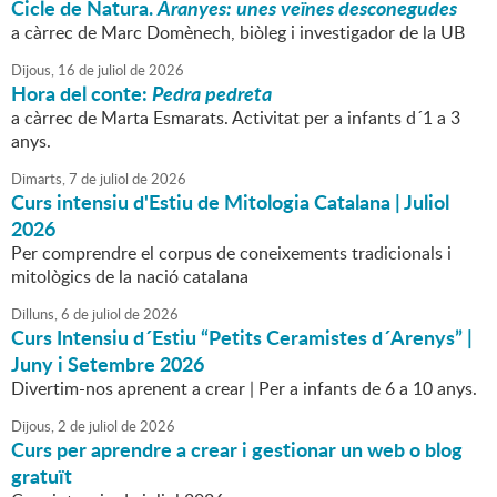
Cicle de Natura.
Aranyes: unes veïnes desconegudes
a càrrec de Marc Domènech, biòleg i investigador de la UB
Dijous,
16
de
juliol
de
2026
Hora del conte:
Pedra pedreta
a càrrec de Marta Esmarats. Activitat per a infants d´1 a 3
anys.
Dimarts,
7
de
juliol
de
2026
Curs intensiu d'Estiu de Mitologia Catalana | Juliol
2026
Per comprendre el corpus de coneixements tradicionals i
mitològics de la nació catalana
Dilluns,
6
de
juliol
de
2026
Curs Intensiu d´Estiu “Petits Ceramistes d´Arenys” |
Juny i Setembre 2026
Divertim-nos aprenent a crear | Per a infants de 6 a 10 anys.
Dijous,
2
de
juliol
de
2026
Curs per aprendre a crear i gestionar un web o blog
gratuït