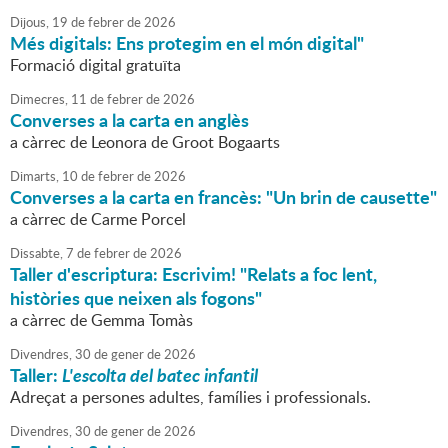
Dijous,
19
de
febrer
de
2026
Més digitals: Ens protegim en el món digital"
Formació digital gratuïta
Dimecres,
11
de
febrer
de
2026
Converses a la carta en anglès
a càrrec de Leonora de Groot Bogaarts
Dimarts,
10
de
febrer
de
2026
Converses a la carta en francès: "Un brin de causette"
a càrrec de Carme Porcel
Dissabte,
7
de
febrer
de
2026
Taller d'escriptura: Escrivim! "Relats a foc lent,
històries que neixen als fogons"
a càrrec de Gemma Tomàs
Divendres,
30
de
gener
de
2026
Taller:
L'escolta del batec infantil
Adreçat a persones adultes, famílies i professionals.
Divendres,
30
de
gener
de
2026