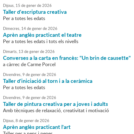
Dijous,
15
de
gener
de
2026
Taller d'escriptura creativa
Per a totes les edats
Dimecres,
14
de
gener
de
2026
Aprèn anglès practicant el teatre
Per a totes les edats i tots els nivells
Dimarts,
13
de
gener
de
2026
Converses a la carta en francès: "Un brin de causette"
a càrrec de Carme Porcel
Divendres,
9
de
gener
de
2026
Taller d'iniciació al torn i a la ceràmica
Per a totes les edats
Divendres,
9
de
gener
de
2026
Taller de pintura creativa per a joves i adults
Amb tècniques de relaxació, creativitat i motivació
Dijous,
8
de
gener
de
2026
Aprèn anglès practicant l'art
Taller per a nens i nenes