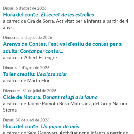
Dijous,
6
d'
agost
de
2026
Hora del conte:
El secret de les estrelles
a càrrec de Gra de Sorra. Activitat per a infants a partir de 4
anys.
Dimecres,
5
d'
agost
de
2026
Arenys de Contes. Festival d'estiu de contes per a
adults:
Contar per contar...
a càrrec d'Albert Estengre
Dimarts,
4
d'
agost
de
2026
Taller creatiu:
L'eclipse solar
a càrrec de Marta Flor
Divendres,
31
de
juliol
de
2026
Cicle de Natura.
Donant refugi a la fauna
a càrrec de Jaume Ramot i Rosa Matesanz, del Grup Natura
Sterna
Dijous,
30
de
juliol
de
2026
Hora del conte:
Un paper de més
a càrrec de Sara Genovart. Activitat per a infants a partir de