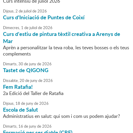
Curs intensiu de juliol 2026
Dijous,
2
de
juliol
de
2026
Curs d'Iniciació de Puntes de Coixí
Dimecres,
1
de
juliol
de
2026
Curs d'estiu de pintura tèxtil creativa a Arenys de
Mar
Aprèn a personalitzar la teva roba, les teves bosses o els teus
complements
Dimarts,
30
de
juny
de
2026
Tastet de QIGONG
Dissabte,
20
de
juny
de
2026
Fem Ratafia!
2a Edició del Taller de Ratafia
Dijous,
18
de
juny
de
2026
Escola de Salut
Administratius en salut: qui som i com us podem ajudar?
Dimarts,
16
de
juny
de
2026
Formació per ser diable (CRE)