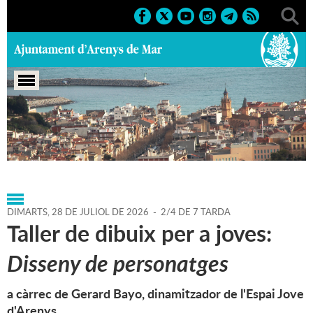
Portada
>
Agenda
>
28-07-
2026
>
Marcs
>
Culturals
>
2026
>
Cursos i tallers
DIMARTS,
28
DE
JULIOL
DE
2026
-
2/4 DE 7 TARDA
Taller de dibuix per a joves:
Disseny de personatges
a càrrec de Gerard Bayo, dinamitzador de l'Espai Jove
d'Arenys