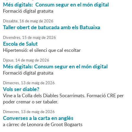
Més digitals: Consum segur en el món digital
Formació digital gratuïta
Dissabte,
16
de
maig
de
2026
Taller obert de batucada amb els Batuaixa
Divendres,
15
de
maig
de
2026
Escola de Salut
Hipertensió: el silenci que cal escoltar
Dijous,
14
de
maig
de
2026
Més digitals: Consum segur en el món digital
Formació digital gratuïta
Dimecres,
13
de
maig
de
2026
Vols ser diable?
Vine a la Colla dels Diables Socarrimats. Formació CRE per
poder cremar o ser tabaler.
Dimecres,
13
de
maig
de
2026
Converses a la carta en anglès
a càrrec de Leonora de Groot Bogaarts