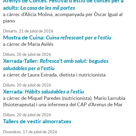
Arenys de Contes. Festival d'estiu de contes per a
adults:
La casa de les mil portes
a càrrec d'Alícia Molina, acompanyada per Òscar Igual al
piano
Dimarts,
21
de
juliol
de
2026
Mostra de Cuina:
Cuina refrescant per a l'estiu
a càrrec de Maria Avilés
Dilluns,
20
de
juliol
de
2026
Xerrada-Taller:
Refresca't amb salut: begudes
saludables per a l'estiu
a càrrec de Laura Estrada, dietista i nutricionista
Dilluns,
20
de
juliol
de
2026
Xerrada:
Hàbits saludables a l'estiu
a càrrec de Miquel Paredes (nutricionista), Mario Larrubia
(fisioterapeuta) i una infermera del CAP d'Arenys de Mar
Dilluns,
20
de
juliol
de
2026
Tallers de vestir almorratxes
Divendres,
17
de
juliol
de
2026