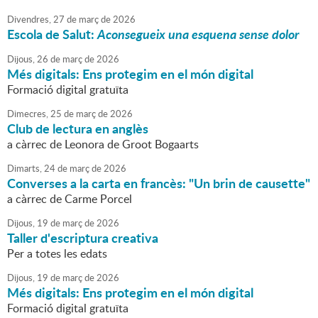
Divendres,
27
de
març
de
2026
Escola de Salut:
Aconsegueix una esquena sense dolor
Dijous,
26
de
març
de
2026
Més digitals: Ens protegim en el món digital
Formació digital gratuïta
Dimecres,
25
de
març
de
2026
Club de lectura en anglès
a càrrec de Leonora de Groot Bogaarts
Dimarts,
24
de
març
de
2026
Converses a la carta en francès: "Un brin de causette"
a càrrec de Carme Porcel
Dijous,
19
de
març
de
2026
Taller d'escriptura creativa
Per a totes les edats
Dijous,
19
de
març
de
2026
Més digitals: Ens protegim en el món digital
Formació digital gratuïta