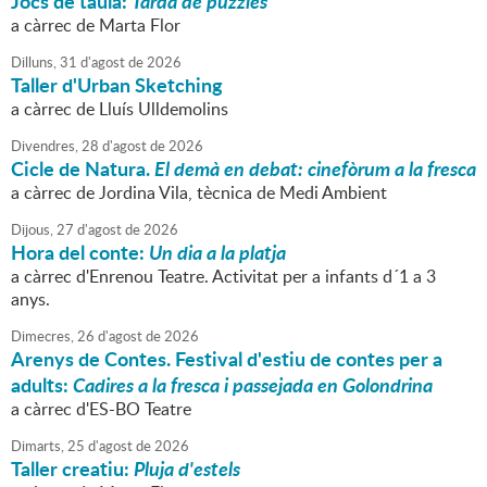
Jocs de taula:
Tarda de puzzles
a càrrec de Marta Flor
Dilluns,
31
d'
agost
de
2026
Taller d'Urban Sketching
a càrrec de Lluís Ulldemolins
Divendres,
28
d'
agost
de
2026
Cicle de Natura.
El demà en debat: cinefòrum a la fresca
a càrrec de Jordina Vila, tècnica de Medi Ambient
Dijous,
27
d'
agost
de
2026
Hora del conte:
Un dia a la platja
a càrrec d'Enrenou Teatre. Activitat per a infants d´1 a 3
anys.
Dimecres,
26
d'
agost
de
2026
Arenys de Contes. Festival d'estiu de contes per a
adults:
Cadires a la fresca i passejada en Golondrina
a càrrec d'ES-BO Teatre
Dimarts,
25
d'
agost
de
2026
Taller creatiu:
Pluja d'estels