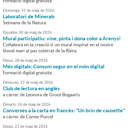
Formació digital gratuïta
Diumenge,
31
de
maig
de
2026
Laboratori de Minerals
Setmana de la Natura
Dissabte,
30
de
maig
de
2026
Mural participatiu: vine, pinta i dona color a Arenys!
Col·labora en la creació d´un mural inspirat en el nostre
litoral marí al pas soterrat de la Riera.
Dijous,
28
de
maig
de
2026
Més digitals: Consum segur en el món digital
Formació digital gratuïta
Dimecres,
27
de
maig
de
2026
Club de lectura en anglès
a càrrec de Leonora de Groot Bogaarts
Dimarts,
26
de
maig
de
2026
Converses a la carta en francès: "Un brin de causette"
a càrrec de Carme Porcel
Dijous,
21
de
maig
de
2026