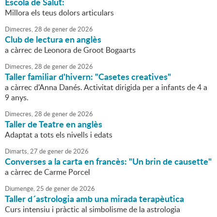
Escola de Salut:
Millora els teus dolors articulars
Dimecres,
28
de
gener
de
2026
Club de lectura en anglès
a càrrec de Leonora de Groot Bogaarts
Dimecres,
28
de
gener
de
2026
Taller familiar d'hivern: "Casetes creatives"
a càrrec d'Anna Danés. Activitat dirigida per a infants de 4 a
9 anys.
Dimecres,
28
de
gener
de
2026
Taller de Teatre en anglès
Adaptat a tots els nivells i edats
Dimarts,
27
de
gener
de
2026
Converses a la carta en francès: "Un brin de causette"
a càrrec de Carme Porcel
Diumenge,
25
de
gener
de
2026
Taller d´astrologia amb una mirada terapèutica
Curs intensiu i pràctic al simbolisme de la astrologia