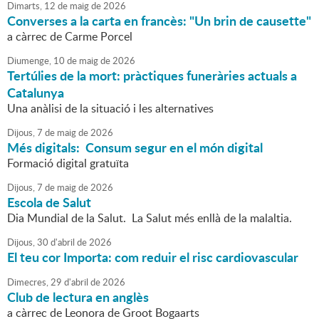
Dimarts,
12
de
maig
de
2026
Converses a la carta en francès: "Un brin de causette"
a càrrec de Carme Porcel
Diumenge,
10
de
maig
de
2026
Tertúlies de la mort: pràctiques funeràries actuals a
Catalunya
Una anàlisi de la situació i les alternatives
Dijous,
7
de
maig
de
2026
Més digitals: Consum segur en el món digital
Formació digital gratuïta
Dijous,
7
de
maig
de
2026
Escola de Salut
Dia Mundial de la Salut. La Salut més enllà de la malaltia.
Dijous,
30
d'
abril
de
2026
El teu cor Importa: com reduir el risc cardiovascular
Dimecres,
29
d'
abril
de
2026
Club de lectura en anglès
a càrrec de Leonora de Groot Bogaarts