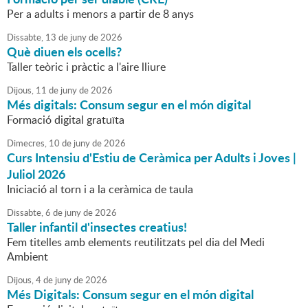
Per a adults i menors a partir de 8 anys
Dissabte,
13
de
juny
de
2026
Què diuen els ocells?
Taller teòric i pràctic a l'aire lliure
Dijous,
11
de
juny
de
2026
Més digitals: Consum segur en el món digital
Formació digital gratuïta
Dimecres,
10
de
juny
de
2026
Curs Intensiu d'Estiu de Ceràmica per Adults i Joves |
Juliol 2026
Iniciació al torn i a la ceràmica de taula
Dissabte,
6
de
juny
de
2026
Taller infantil d'insectes creatius!
Fem titelles amb elements reutilitzats pel dia del Medi
Ambient
Dijous,
4
de
juny
de
2026
Més Digitals: Consum segur en el món digital