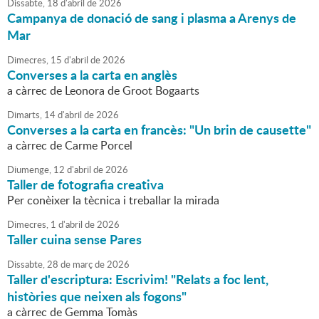
Dissabte,
18
d'
abril
de
2026
Campanya de donació de sang i plasma a Arenys de
Mar
Dimecres,
15
d'
abril
de
2026
Converses a la carta en anglès
a càrrec de Leonora de Groot Bogaarts
Dimarts,
14
d'
abril
de
2026
Converses a la carta en francès: "Un brin de causette"
a càrrec de Carme Porcel
Diumenge,
12
d'
abril
de
2026
Taller de fotografia creativa
Per conèixer la tècnica i treballar la mirada
Dimecres,
1
d'
abril
de
2026
Taller cuina sense Pares
Dissabte,
28
de
març
de
2026
Taller d'escriptura: Escrivim! "Relats a foc lent,
històries que neixen als fogons"
a càrrec de Gemma Tomàs