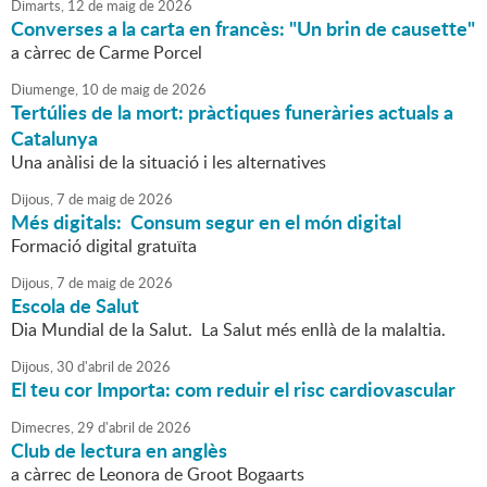
Dimarts,
12
de
maig
de
2026
Converses a la carta en francès: "Un brin de causette"
a càrrec de Carme Porcel
Diumenge,
10
de
maig
de
2026
Tertúlies de la mort: pràctiques funeràries actuals a
Catalunya
Una anàlisi de la situació i les alternatives
Dijous,
7
de
maig
de
2026
Més digitals: Consum segur en el món digital
Formació digital gratuïta
Dijous,
7
de
maig
de
2026
Escola de Salut
Dia Mundial de la Salut. La Salut més enllà de la malaltia.
Dijous,
30
d'
abril
de
2026
El teu cor Importa: com reduir el risc cardiovascular
Dimecres,
29
d'
abril
de
2026
Club de lectura en anglès
a càrrec de Leonora de Groot Bogaarts