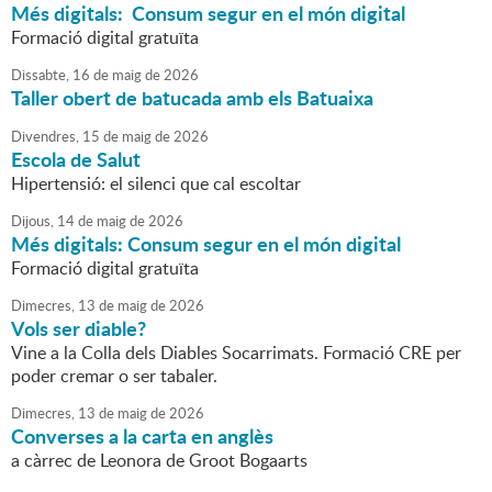
Més digitals: Consum segur en el món digital
Formació digital gratuïta
Dissabte,
16
de
maig
de
2026
Taller obert de batucada amb els Batuaixa
Divendres,
15
de
maig
de
2026
Escola de Salut
Hipertensió: el silenci que cal escoltar
Dijous,
14
de
maig
de
2026
Més digitals: Consum segur en el món digital
Formació digital gratuïta
Dimecres,
13
de
maig
de
2026
Vols ser diable?
Vine a la Colla dels Diables Socarrimats. Formació CRE per
poder cremar o ser tabaler.
Dimecres,
13
de
maig
de
2026
Converses a la carta en anglès
a càrrec de Leonora de Groot Bogaarts