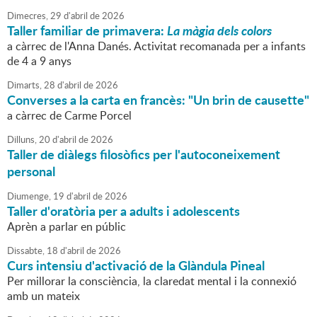
Dimecres,
29
d'
abril
de
2026
Taller familiar de primavera:
La màgia dels colors
a càrrec de l'Anna Danés. Activitat recomanada per a infants
de 4 a 9 anys
Dimarts,
28
d'
abril
de
2026
Converses a la carta en francès: "Un brin de causette"
a càrrec de Carme Porcel
Dilluns,
20
d'
abril
de
2026
Taller de diàlegs filosòfics per l'autoconeixement
personal
Diumenge,
19
d'
abril
de
2026
Taller d'oratòria per a adults i adolescents
Aprèn a parlar en públic
Dissabte,
18
d'
abril
de
2026
Curs intensiu d'activació de la Glàndula Pineal
Per millorar la consciència, la claredat mental i la connexió
amb un mateix