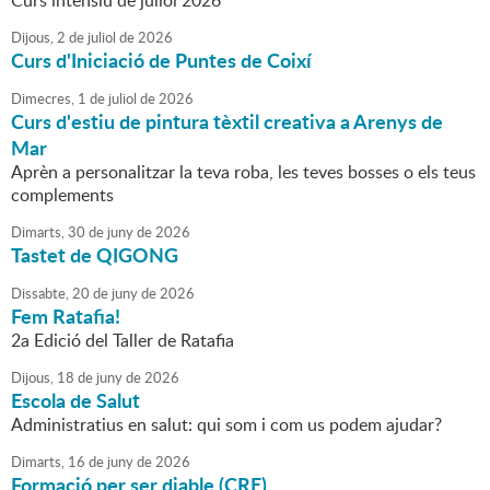
Curs intensiu de juliol 2026
Dijous,
2
de
juliol
de
2026
Curs d'Iniciació de Puntes de Coixí
Dimecres,
1
de
juliol
de
2026
Curs d'estiu de pintura tèxtil creativa a Arenys de
Mar
Aprèn a personalitzar la teva roba, les teves bosses o els teus
complements
Dimarts,
30
de
juny
de
2026
Tastet de QIGONG
Dissabte,
20
de
juny
de
2026
Fem Ratafia!
2a Edició del Taller de Ratafia
Dijous,
18
de
juny
de
2026
Escola de Salut
Administratius en salut: qui som i com us podem ajudar?
Dimarts,
16
de
juny
de
2026
Formació per ser diable (CRE)