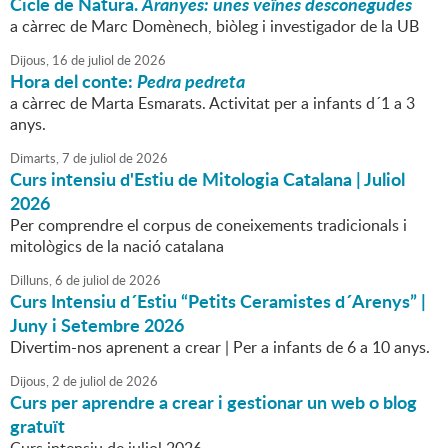
Cicle de Natura.
Aranyes: unes veïnes desconegudes
a càrrec de Marc Domènech, biòleg i investigador de la UB
Dijous,
16
de
juliol
de
2026
Hora del conte:
Pedra pedreta
a càrrec de Marta Esmarats. Activitat per a infants d´1 a 3
anys.
Dimarts,
7
de
juliol
de
2026
Curs intensiu d'Estiu de Mitologia Catalana | Juliol
2026
Per comprendre el corpus de coneixements tradicionals i
mitològics de la nació catalana
Dilluns,
6
de
juliol
de
2026
Curs Intensiu d´Estiu “Petits Ceramistes d´Arenys” |
Juny i Setembre 2026
Divertim-nos aprenent a crear | Per a infants de 6 a 10 anys.
Dijous,
2
de
juliol
de
2026
Curs per aprendre a crear i gestionar un web o blog
gratuït