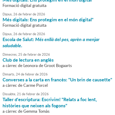
Formació digital gratuïta
Dijous,
26
de
febrer
de
2026
Més digitals: Ens protegim en el món digital"
Formació digital gratuïta
Dijous,
26
de
febrer
de
2026
Escola de Salut:
Més enllà del pes, aprèn a menjar
saludable
.
Dimecres,
25
de
febrer
de
2026
Club de lectura en anglès
a càrrec de Leonora de Groot Bogaarts
Dimarts,
24
de
febrer
de
2026
Converses a la carta en francès: "Un brin de causette"
a càrrec de Carme Porcel
Dissabte,
21
de
febrer
de
2026
Taller d'escriptura: Escrivim! "Relats a foc lent,
històries que neixen als fogons"
a càrrec de Gemma Tomàs