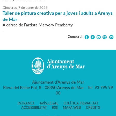
Dimecres,
7
de
gener
de
2026
Taller de pintura creativa per a joves i adults a Arenys
de Mar
A càrrec de l'artista Maryory Pemberty
Compartir
Ajuntament d'Arenys de Mar
Riera del Bisbe Pol, 8 - 08350 Arenys de Mar - Tel. 93 795 99
00
INTRANET
AVÍS LEGAL
POLÍTICA PRIVACITAT
ACCESSIBILITAT
RSS
MAPA WEB
CRÈDITS