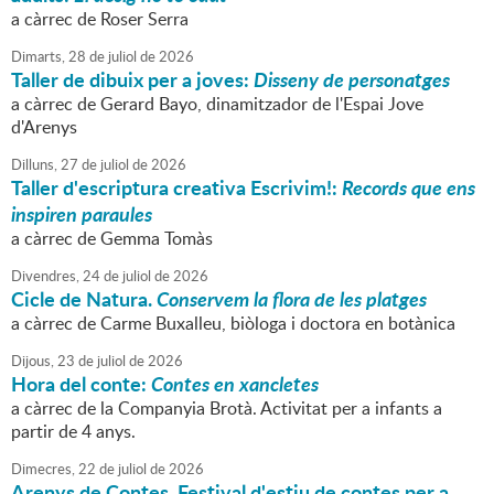
a càrrec de Roser Serra
Dimarts,
28
de
juliol
de
2026
Taller de dibuix per a joves:
Disseny de personatges
a càrrec de Gerard Bayo, dinamitzador de l'Espai Jove
d'Arenys
Dilluns,
27
de
juliol
de
2026
Taller d'escriptura creativa Escrivim!:
Records que ens
inspiren paraules
a càrrec de Gemma Tomàs
Divendres,
24
de
juliol
de
2026
Cicle de Natura.
Conservem la flora de les platges
a càrrec de Carme Buxalleu, biòloga i doctora en botànica
Dijous,
23
de
juliol
de
2026
Hora del conte:
Contes en xancletes
a càrrec de la Companyia Brotà. Activitat per a infants a
partir de 4 anys.
Dimecres,
22
de
juliol
de
2026
Arenys de Contes. Festival d'estiu de contes per a