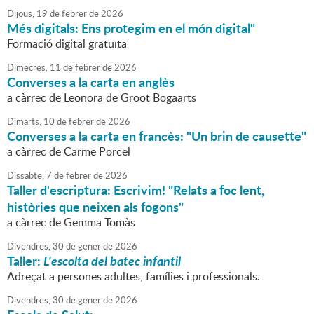
Dijous,
19
de
febrer
de
2026
Més digitals: Ens protegim en el món digital"
Formació digital gratuïta
Dimecres,
11
de
febrer
de
2026
Converses a la carta en anglès
a càrrec de Leonora de Groot Bogaarts
Dimarts,
10
de
febrer
de
2026
Converses a la carta en francès: "Un brin de causette"
a càrrec de Carme Porcel
Dissabte,
7
de
febrer
de
2026
Taller d'escriptura: Escrivim! "Relats a foc lent,
històries que neixen als fogons"
a càrrec de Gemma Tomàs
Divendres,
30
de
gener
de
2026
Taller:
L'escolta del batec infantil
Adreçat a persones adultes, famílies i professionals.
Divendres,
30
de
gener
de
2026