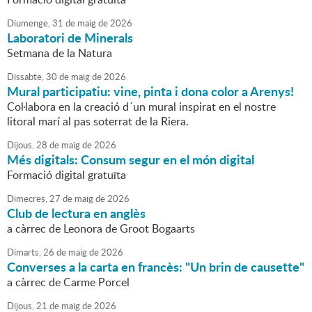
Diumenge,
31
de
maig
de
2026
Laboratori de Minerals
Setmana de la Natura
Dissabte,
30
de
maig
de
2026
Mural participatiu: vine, pinta i dona color a Arenys!
Col·labora en la creació d´un mural inspirat en el nostre
litoral marí al pas soterrat de la Riera.
Dijous,
28
de
maig
de
2026
Més digitals: Consum segur en el món digital
Formació digital gratuïta
Dimecres,
27
de
maig
de
2026
Club de lectura en anglès
a càrrec de Leonora de Groot Bogaarts
Dimarts,
26
de
maig
de
2026
Converses a la carta en francès: "Un brin de causette"
a càrrec de Carme Porcel
Dijous,
21
de
maig
de
2026