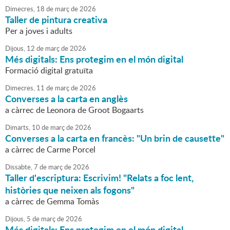
Dimecres,
18
de
març
de
2026
Taller de pintura creativa
Per a joves i adults
Dijous,
12
de
març
de
2026
Més digitals: Ens protegim en el món digital
Formació digital gratuïta
Dimecres,
11
de
març
de
2026
Converses a la carta en anglès
a càrrec de Leonora de Groot Bogaarts
Dimarts,
10
de
març
de
2026
Converses a la carta en francès: "Un brin de causette"
a càrrec de Carme Porcel
Dissabte,
7
de
març
de
2026
Taller d'escriptura: Escrivim! "Relats a foc lent,
històries que neixen als fogons"
a càrrec de Gemma Tomàs
Dijous,
5
de
març
de
2026
Més digitals: Ens protegim en el món digital