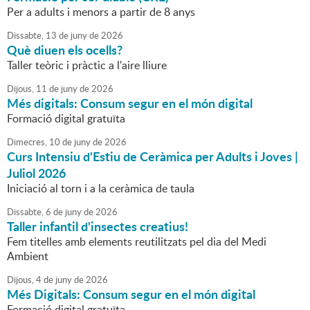
Per a adults i menors a partir de 8 anys
Dissabte,
13
de
juny
de
2026
Què diuen els ocells?
Taller teòric i pràctic a l'aire lliure
Dijous,
11
de
juny
de
2026
Més digitals: Consum segur en el món digital
Formació digital gratuïta
Dimecres,
10
de
juny
de
2026
Curs Intensiu d'Estiu de Ceràmica per Adults i Joves |
Juliol 2026
Iniciació al torn i a la ceràmica de taula
Dissabte,
6
de
juny
de
2026
Taller infantil d'insectes creatius!
Fem titelles amb elements reutilitzats pel dia del Medi
Ambient
Dijous,
4
de
juny
de
2026
Més Digitals: Consum segur en el món digital
Formació digital gratuïta