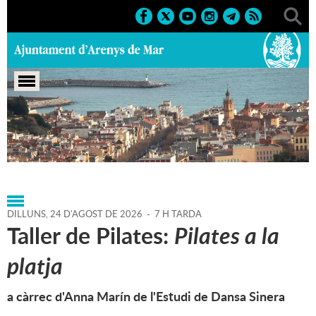
Portada
>
Agenda
>
24-08-
2026
>
Marcs
>
Culturals
>
2026
>
Cursos i tallers
DILLUNS,
24
D'
AGOST
DE
2026
-
7 H TARDA
Taller de Pilates:
Pilates a la
platja
a càrrec d'Anna Marín de l'Estudi de Dansa Sinera