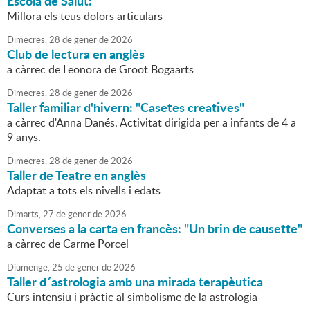
Escola de Salut:
Millora els teus dolors articulars
Dimecres,
28
de
gener
de
2026
Club de lectura en anglès
a càrrec de Leonora de Groot Bogaarts
Dimecres,
28
de
gener
de
2026
Taller familiar d'hivern: "Casetes creatives"
a càrrec d'Anna Danés. Activitat dirigida per a infants de 4 a
9 anys.
Dimecres,
28
de
gener
de
2026
Taller de Teatre en anglès
Adaptat a tots els nivells i edats
Dimarts,
27
de
gener
de
2026
Converses a la carta en francès: "Un brin de causette"
a càrrec de Carme Porcel
Diumenge,
25
de
gener
de
2026
Taller d´astrologia amb una mirada terapèutica
Curs intensiu i pràctic al simbolisme de la astrologia