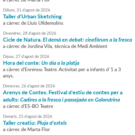
Dilluns,
31
d'
agost
de
2026
Taller d'Urban Sketching
a càrrec de Lluís Ulldemolins
Divendres,
28
d'
agost
de
2026
Cicle de Natura.
El demà en debat: cinefòrum a la fresca
a càrrec de Jordina Vila, tècnica de Medi Ambient
Dijous,
27
d'
agost
de
2026
Hora del conte:
Un dia a la platja
a càrrec d'Enrenou Teatre. Activitat per a infants d´1 a 3
anys.
Dimecres,
26
d'
agost
de
2026
Arenys de Contes. Festival d'estiu de contes per a
adults:
Cadires a la fresca i passejada en Golondrina
a càrrec d'ES-BO Teatre
Dimarts,
25
d'
agost
de
2026
Taller creatiu:
Pluja d'estels
a càrrec de Marta Flor