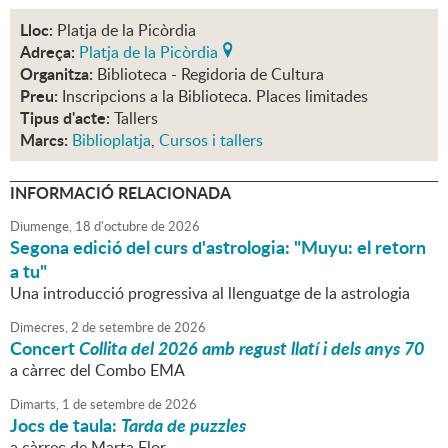
Lloc:
Platja de la Picòrdia
Adreça:
Platja de la Picòrdia
Organitza:
Biblioteca - Regidoria de Cultura
Preu:
Inscripcions a la Biblioteca. Places limitades
Tipus d'acte:
Tallers
Marcs:
Biblioplatja
,
Cursos i tallers
INFORMACIÓ RELACIONADA
Diumenge,
18
d'
octubre
de
2026
Segona edició del curs d'astrologia: "Muyu: el retorn
a tu"
Una introducció progressiva al llenguatge de la astrologia
Dimecres,
2
de
setembre
de
2026
Concert
Collita del 2026 amb regust llatí i dels anys 70
a càrrec del Combo EMA
Dimarts,
1
de
setembre
de
2026
Jocs de taula:
Tarda de puzzles
a càrrec de Marta Flor