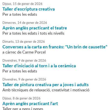
Dijous,
15
de
gener
de
2026
Taller d'escriptura creativa
Per a totes les edats
Dimecres,
14
de
gener
de
2026
Aprèn anglès practicant el teatre
Per a totes les edats i tots els nivells
Dimarts,
13
de
gener
de
2026
Converses a la carta en francès: "Un brin de causette"
a càrrec de Carme Porcel
Divendres,
9
de
gener
de
2026
Taller d'iniciació al torn i a la ceràmica
Per a totes les edats
Divendres,
9
de
gener
de
2026
Taller de pintura creativa per a joves i adults
Amb tècniques de relaxació, creativitat i motivació
Dijous,
8
de
gener
de
2026
Aprèn anglès practicant l'art
Taller per a nens i nenes