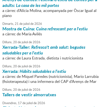
adults:
La casa de les mil portes
a càrrec d'Alícia Molina, acompanyada per Òscar Igual al
piano
Dimarts,
21
de
juliol
de
2026
Mostra de Cuina:
Cuina refrescant per a l'estiu
a càrrec de Maria Avilés
Dilluns,
20
de
juliol
de
2026
Xerrada-Taller:
Refresca't amb salut: begudes
saludables per a l'estiu
a càrrec de Laura Estrada, dietista i nutricionista
Dilluns,
20
de
juliol
de
2026
Xerrada:
Hàbits saludables a l'estiu
a càrrec de Miquel Paredes (nutricionista), Mario Larrubia
(fisioterapeuta) i una infermera del CAP d'Arenys de Mar
Dilluns,
20
de
juliol
de
2026
Tallers de vestir almorratxes
Divendres,
17
de
juliol
de
2026