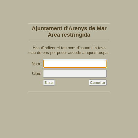
Ajuntament d'Arenys de Mar
Àrea restringida
Has d'indicar el teu nom d'usuari i la teva
clau de pas per poder accedir a aquest espai.
Nom:
Clau: