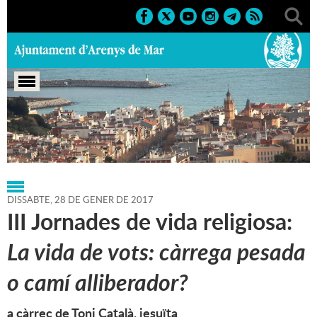
Portada
>
Regidories
>
Alcaldia
>
Agenda
>
28-01-2017
DISSABTE,
28
DE
GENER
DE
2017
III Jornades de vida religiosa:
La vida de vots: càrrega pesada
o camí alliberador?
a càrrec de Toni Català, jesuïta