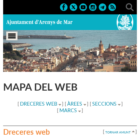
Portada
>
Mapa del web
MAPA DEL WEB
[
DRECERES WEB
] [
ÀREES
] [
SECCIONS
]
[
MARCS
]
Dreceres web
[
]
TORNAR AMUNT