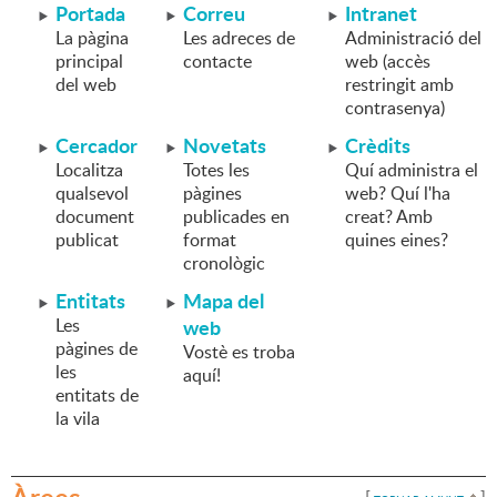
Portada
Correu
Intranet
La pàgina
Les adreces de
Administració del
principal
contacte
web (accès
del web
restringit amb
contrasenya)
Cercador
Novetats
Crèdits
Localitza
Totes les
Quí administra el
qualsevol
pàgines
web? Quí l'ha
document
publicades en
creat? Amb
publicat
format
quines eines?
cronològic
Entitats
Mapa del
Les
web
pàgines de
Vostè es troba
les
aquí!
entitats de
la vila