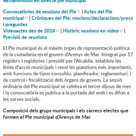
Retransmissió en directe ple municipal
Convocatòries de sessions del Ple
|
Actes del Ple
municipal
|
Cròniques del Ple; mocions/declaracions/precs
i preguntes
Vídeoactes des de 2018
|
Històric sessions en vídeo
|
Previsió de reunions
El Ple municipal és el màxim òrgan de representació política
de la ciutadania en el govern d'Arenys de Mar. Integrat per 17
regidors i regidories i presidit per l'Alcaldia, estableix les
línies d'acció municipals i resol les qüestions més importants,
amb funcions de tipus consultiu, planificador, reglamentari, i
de control i fiscalització dels òrgans de govern. La sessió
ordinària del Ple municipal se celebra el tercer dijous de mes
i la conovcatòria es publica a la portada del web i es difon a
les xarxes socials.
Composició dels grups municipals i els càrrecs electes que
formen el Ple municipal d'Arenys de Mar.