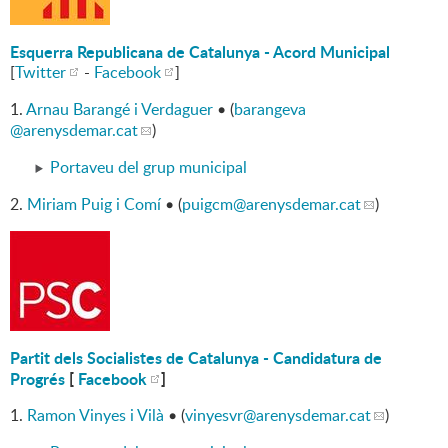
Esquerra Republicana de Catalunya - Acord Municipal
[
Twitter
-
Facebook
]
1.
Arnau Barangé i Verdaguer
• (
barangeva
@arenysdemar.cat
)
Portaveu del grup municipal
2.
Miriam Puig i Comí
• (
puigcm
@arenysdemar.cat
)
Partit dels Socialistes de Catalunya - Candidatura de
Progrés
[
Facebook
]
1.
Ramon Vinyes i Vilà
• (
vinyesvr
@arenysdemar.cat
)