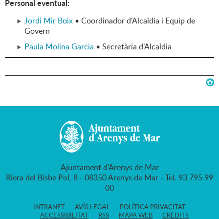
Personal eventual:
Jordi Mir Boix
• Coordinador d'Alcaldia i Equip de
Govern
Paula Molina Garcia
• Secretària d’Alcaldia
Ajuntament d'Arenys de Mar
Riera del Bisbe Pol, 8 - 08350 Arenys de Mar - Tel. 93 795 99
00
INTRANET
AVÍS LEGAL
POLÍTICA PRIVACITAT
ACCESSIBILITAT
RSS
MAPA WEB
CRÈDITS