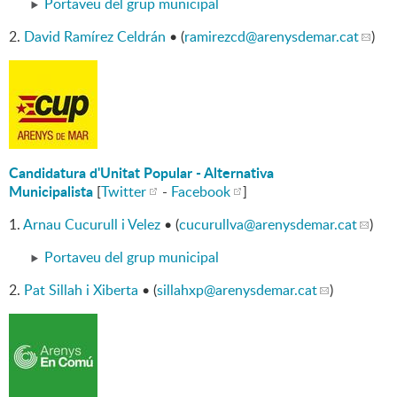
Portaveu del grup municipal
2.
David Ramírez Celdrán
• (
ramirezcd
@arenysdemar.cat
)
Candidatura d'Unitat Popular - Alternativa
Municipalista
[
Twitter
-
Facebook
]
1.
Arnau Cucurull i Velez
• (
cucurullva
@arenysdemar.cat
)
Portaveu del grup municipal
2.
Pat Sillah i Xiberta
• (
sillahxp
@arenysdemar.cat
)