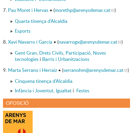
7.
Pau Moret i Hervas
• (
morethp
@arenysdemar.cat
)
Quarta tinença d'Alcaldia
Esports
8.
Xavi Navarro i Garcia
• (
navarrogx
@arenysdemar.cat
)
Gent Gran
,
Drets Civils
,
Participació,
Noves
tecnologies
i
Barris i Urbanitzacions
9.
Marta Serrano i Herraiz
• (
serranohm
@arenysdemar.cat
)
Cinquena tinença d'Alcaldia
Infància i Joventut,
Igualtat
i
Festes
OPOSICIÓ