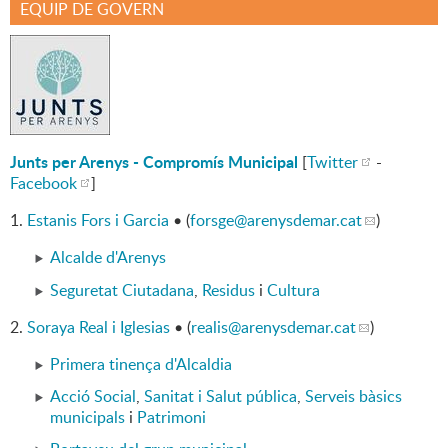
EQUIP DE GOVERN
Junts per Arenys - Compromís Municipal
[
Twitter
-
Facebook
]
1.
Estanis Fors i Garcia
• (
forsge
@arenysdemar.cat
)
Alcalde d'Arenys
Seguretat Ciutadana
,
Residus
i
Cultura
2.
Soraya Real i Iglesias
• (
realis
@arenysdemar.cat
)
Primera tinença d'Alcaldia
Acció Social
,
Sanitat i Salut pública
,
Serveis bàsics
municipals
i
Patrimoni