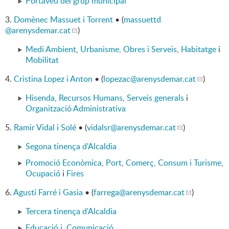
Portaveu del grup municipal
3.
Domènec Massuet i Torrent
• (
massuettd
@arenysdemar.cat
)
Medi Ambient
,
Urbanisme, Obres i Serveis
,
Habitatge
i
Mobilitat
4.
Cristina Lopez i Anton
• (
lopezac
@arenysdemar.cat
)
Hisenda
,
Recursos Humans
,
Serveis generals
i
Organització Administrativa
5.
Ramir Vidal i Solé
• (
vidalsr
@arenysdemar.cat
)
Segona tinença d'Alcaldia
Promoció Econòmica
,
Port
,
Comerç, Consum i Turisme
,
Ocupació
i
Fires
6.
Agustí Farré i Gasia
• (
farrega
@arenysdemar.cat
)
Tercera tinença d'Alcaldia
Educació i
Comunicació