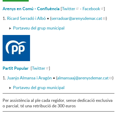
Arenys en Comú - Confluència
[
Twitter
-
Facebook
]
1.
Ricard Serradó i Albó
• (
serradoar
@arenysdemar.cat
)
Portaveu del grup municipal
Partit Popular
[
Twitter
]
1.
Juanjo Almansa i Aragón
• (
almansaaj
@arenysdemar.cat
)
Portaveu del grup municipal
Per assistència al ple cada regidor, sense dedicació exclusiva
o parcial, té una retribució de 300 euros