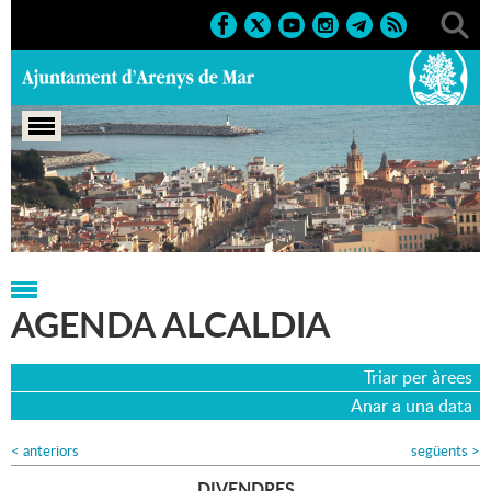
Portada
>
Agenda
>
Agenda Alcaldia
AGENDA ALCALDIA
Triar per àrees
Anar a una data
<
anteriors
següents
>
DIVENDRES