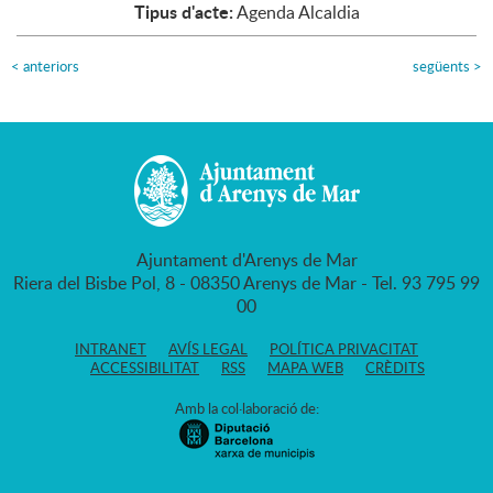
Tipus d'acte:
Agenda Alcaldia
<
anteriors
següents
>
Ajuntament d'Arenys de Mar
Riera del Bisbe Pol, 8 - 08350 Arenys de Mar - Tel. 93 795 99
00
INTRANET
AVÍS LEGAL
POLÍTICA PRIVACITAT
ACCESSIBILITAT
RSS
MAPA WEB
CRÈDITS
Amb la col·laboració de: