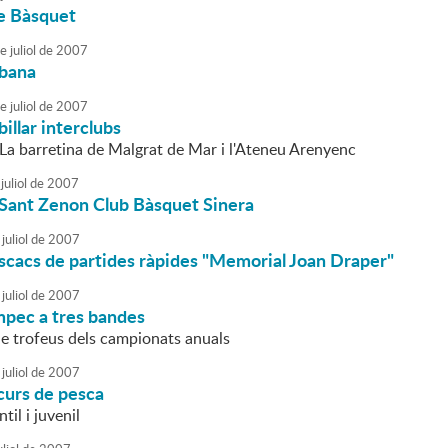
e Bàsquet
e
juliol
de
2007
rbana
e
juliol
de
2007
illar interclubs
 La barretina de Malgrat de Mar i l'Ateneu Arenyenc
juliol
de
2007
 Sant Zenon Club Bàsquet Sinera
juliol
de
2007
scacs de partides ràpides "Memorial Joan Draper"
juliol
de
2007
mpec a tres bandes
de trofeus dels campionats anuals
juliol
de
2007
curs de pesca
til i juvenil