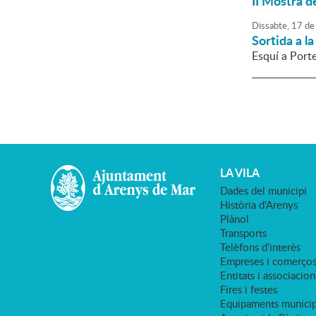
II Mostra d
Dissabte,
17
de
Sortida a l
Esquí a Por
LA VILA
Dades del municipi
Història d'Arenys
Plànol
Transports
Telèfons d'interès
Empreses i comerço
Entitats i associacion
Fires i festes
Equipaments municip