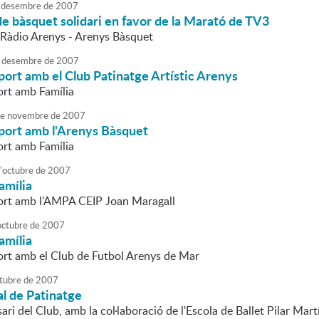
desembre
de
2007
de bàsquet solidari en favor de la Marató de TV3
- Ràdio Arenys - Arenys Bàsquet
desembre
de
2007
port amb el Club Patinatge Artístic Arenys
ort amb Família
e
novembre
de
2007
sport amb l'Arenys Bàsquet
ort amb Família
'
octubre
de
2007
amília
ort amb l'AMPA CEIP Joan Maragall
octubre
de
2007
amília
ort amb el Club de Futbol Arenys de Mar
tubre
de
2007
al de Patinatge
ri del Club, amb la col·laboració de l'Escola de Ballet Pilar Mart