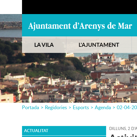
LA VILA
L'AJUNTAMENT
Portada
>
Regidories
>
Esports
>
Agenda
>
02-04-2
DILLUNS,
2
D'
ACTUALITAT