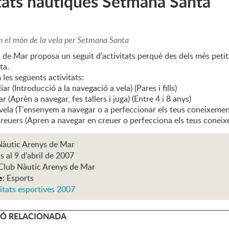
tats nàutiques Setmana Santa
n el món de la vela per Setmana Santa
de Mar proposa un seguit d'activitats perquè des dels més petits
ta.
les següents activitats:
iar (Introducció a la navegació a vela) (Pares i fills)
r (Aprèn a navegar, fes tallers i juga) (Entre 4 i 8 anys)
vela (T'ensenyem a navegar o a perfeccionar els teus coneixements
creuers (Apren a navegar en creuer o perfecciona els teus coneix
Nàutic Arenys de Mar
s al 9 d'abril de 2007
Club Nàutic Arenys de Mar
e:
Esports
itats esportives 2007
Ó RELACIONADA