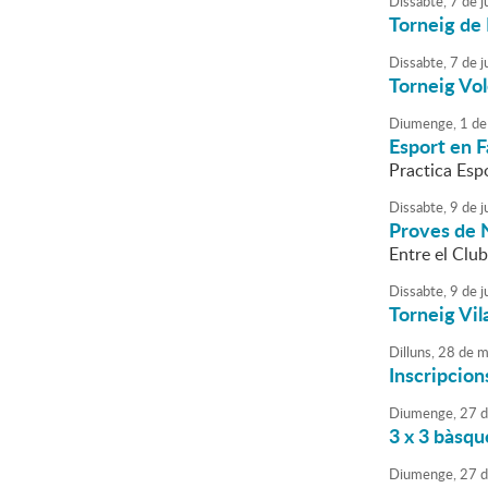
Dissabte,
7
de
ju
Torneig de
Dissabte,
7
de
ju
Torneig Vol
Diumenge,
1
de
Esport en F
Practica Esp
Dissabte,
9
de
j
Proves de 
Entre el Clu
Dissabte,
9
de
j
Torneig Vil
Dilluns,
28
de
m
Inscripcions
Diumenge,
27
d
3 x 3 bàsqu
Diumenge,
27
d