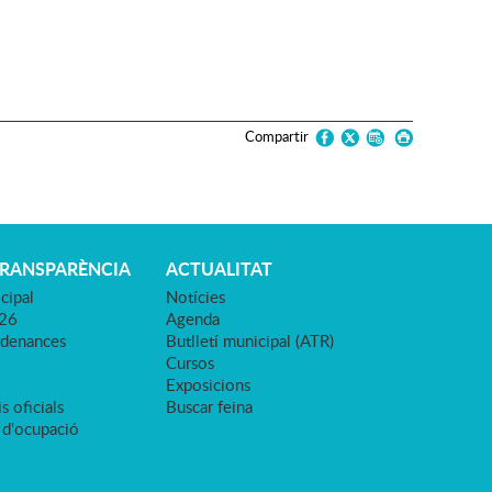
Compartir
TRANSPARÈNCIA
ACTUALITAT
cipal
Notícies
026
Agenda
rdenances
Butlletí municipal (ATR)
Cursos
Exposicions
s oficials
Buscar feina
 d'ocupació