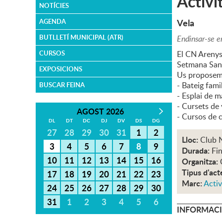
Activi
NOTÍCIES
Vela
AGENDA
BUTLLETÍ MUNICIPAL (ATR)
Endinsar-se e
CURSOS
El CN Arenys 
Setmana San
EXPOSICIONS
Us proposem 
- Bateig famil
BUSCAR FEINA
- Esplai de ma
- Cursets de 
AGOST 2026
- Cursos de 
DL
DT
DC
DJ
DV
DS
DG
27
28
29
30
31
1
2
Lloc:
Club 
3
4
5
6
7
8
9
Durada:
Fin
10
11
12
13
14
15
16
Organitza:
Tipus d'act
17
18
19
20
21
22
23
Marc:
Activ
24
25
26
27
28
29
30
31
1
2
3
4
5
6
INFORMACI