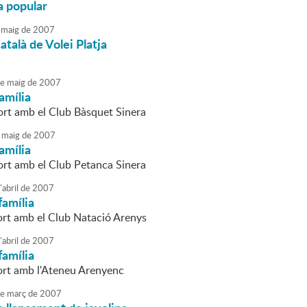
 popular
maig
de
2007
atalà de Volei Platja
e
maig
de
2007
amília
ort amb el Club Bàsquet Sinera
maig
de
2007
amília
ort amb el Club Petanca Sinera
'
abril
de
2007
família
ort amb el Club Natació Arenys
'
abril
de
2007
família
ort amb l'Ateneu Arenyenc
e
març
de
2007