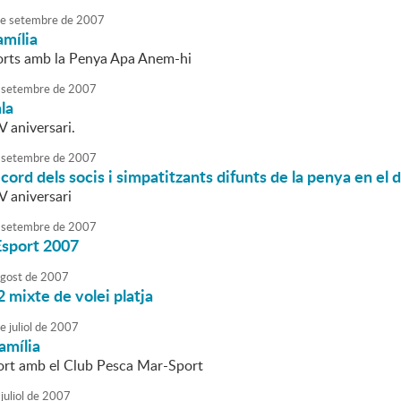
e
setembre
de
2007
amília
orts amb la Penya Apa Anem-hi
setembre
de
2007
la
 aniversari.
setembre
de
2007
cord dels socis i simpatitzants difunts de la penya en el d
V aniversari
setembre
de
2007
Esport 2007
agost
de
2007
 mixte de volei platja
e
juliol
de
2007
amília
ort amb el Club Pesca Mar-Sport
juliol
de
2007