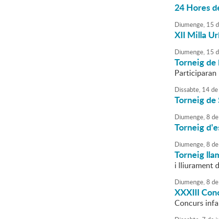
24 Hores d
Diumenge,
15
d
XII Milla U
Diumenge,
15
d
Torneig de b
Participaran
Dissabte,
14
de
Torneig de
Diumenge,
8
de
Torneig d'e
Diumenge,
8
de
Torneig lla
i lliurament 
Diumenge,
8
de
XXXIII Con
Concurs infan