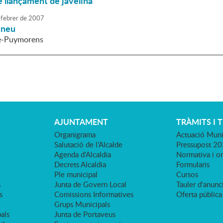
e llançament de javelina
febrer
de
2007
a neu
te-Puymorens
AJUNTAMENT
TRÀMITS I 
Organigrama
Actuació Muni
Salutació de l'Alcalde
Pressupost 2
Agenda d'Alcaldia
Normativa i o
Decrets Alcaldia
Formularis
Ple municipal
Cursos
s
Junta de Govern Local
Tauler d'anunci
s
Comissions Informatives
Oferta pública
Grups Municipals
als
Junta de Portaveus