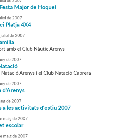
liol
de
2007
 Festa Major de Hoquei
liol
de
2007
ei Platja 4X4
juliol
de
2007
amília
ort amb el Club Nàutic Arenys
uny
de
2007
Natació
b Natació Arenys i el Club Natació Cabrera
uny
de
2007
a d'Arenys
aig
de
2007
 a les activitats d'estiu 2007
e
maig
de
2007
et escolar
e
maig
de
2007