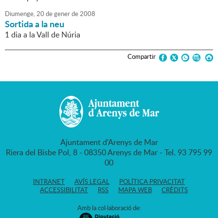
Diumenge,
20
de
gener
de
2008
Sortida a la neu
1 dia a la Vall de Núria
Compartir
Ajuntament d'Arenys de Mar
Riera del Bisbe Pol, 8 - 08350 Arenys de Mar - Tel. 93 795 99
00
INTRANET
AVÍS LEGAL
POLÍTICA PRIVACITAT
ACCESSIBILITAT
RSS
MAPA WEB
CRÈDITS
Amb la col·laboració de: