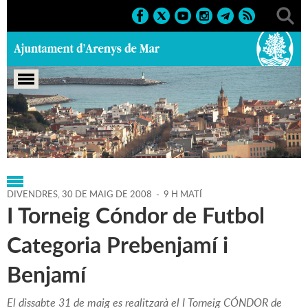
Portada
>
Regidories
>
Esports
>
Agenda
>
30-05-2008
DIVENDRES,
30
DE
MAIG
DE
2008
-
9 H MATÍ
I Torneig Cóndor de Futbol
Categoria Prebenjamí i
Benjamí
El dissabte 31 de maig es realitzarà el I Torneig CÓNDOR de