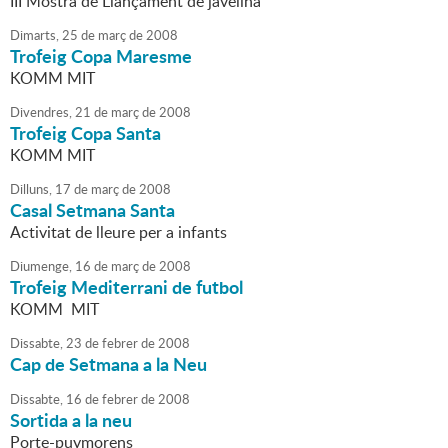
III Mostra de Llançament de javelina
Dimarts,
25
de
març
de
2008
Trofeig Copa Maresme
KOMM MIT
Divendres,
21
de
març
de
2008
Trofeig Copa Santa
KOMM MIT
Dilluns,
17
de
març
de
2008
Casal Setmana Santa
Activitat de lleure per a infants
Diumenge,
16
de
març
de
2008
Trofeig Mediterrani de futbol
KOMM MIT
Dissabte,
23
de
febrer
de
2008
Cap de Setmana a la Neu
Dissabte,
16
de
febrer
de
2008
Sortida a la neu
Porte-puymorens