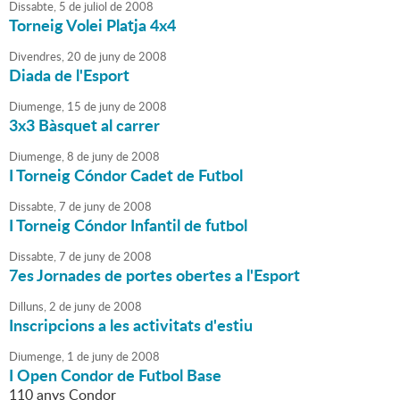
Dissabte,
5
de
juliol
de
2008
Torneig Volei Platja 4x4
Divendres,
20
de
juny
de
2008
Diada de l'Esport
Diumenge,
15
de
juny
de
2008
3x3 Bàsquet al carrer
Diumenge,
8
de
juny
de
2008
I Torneig Cóndor Cadet de Futbol
Dissabte,
7
de
juny
de
2008
I Torneig Cóndor Infantil de futbol
Dissabte,
7
de
juny
de
2008
7es Jornades de portes obertes a l'Esport
Dilluns,
2
de
juny
de
2008
Inscripcions a les activitats d'estiu
Diumenge,
1
de
juny
de
2008
I Open Condor de Futbol Base
110 anys Condor