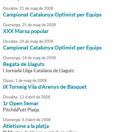
Dissabte,
31
de
maig
de
2008
Campionat Catalunya Optimist per Equips
Diumenge,
25
de
maig
de
2008
XXX Marxa popular
Dissabte,
24
de
maig
de
2008
Campionat Catalunya Optimist per Equips
Diumenge,
18
de
maig
de
2008
Regata de Llaguts
I Jornada Lliga Catalana de Llaguts
Dijous,
1
de
maig
de
2008
IX Torneig Vila d'Arenys de Bàsquet
Dissabte,
12
d'
abril
de
2008
1r Open Semar
Pitch&Putt Platja
Diumenge,
6
d'
abril
de
2008
Atletisme a la platja