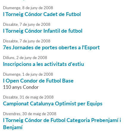
Diumenge,
8
de
juny
de
2008
I Torneig Cóndor Cadet de Futbol
Dissabte,
7
de
juny
de
2008
I Torneig Cóndor Infantil de futbol
Dissabte,
7
de
juny
de
2008
7es Jornades de portes obertes a l'Esport
Dilluns,
2
de
juny
de
2008
Inscripcions a les activitats d'estiu
Diumenge,
1
de
juny
de
2008
I Open Condor de Futbol Base
110 anys Condor
Dissabte,
31
de
maig
de
2008
Campionat Catalunya Optimist per Equips
Divendres,
30
de
maig
de
2008
I Torneig Cóndor de Futbol Categoria Prebenjamí i
Benjamí