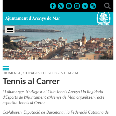
Portada
>
Regidories
>
Esports
>
Agenda
>
10-08-2008
DIUMENGE,
10
D'
AGOST
DE
2008
-
5 H TARDA
Tennis al Carrer
El diumenge 10 d'agost el Club Tennis Arenys i la Regidoria
d'Esports de l'Ajuntament d'Arenys de Mar, organitzen l'acte
esportiu: Tennis al Carrer.
Col·laboren: Diputació de Barcelona i la Federació Catalana de