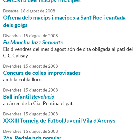
Cercavila dels macips i macipes
Dissabte,
16
d'
agost
de
2008
Ofrena dels macips i macipes a Sant Roc i cantada
dels goigs
Divendres,
15
d'
agost
de
2008
Fu Manchu Jazz Servants
Els divendres del mes d'agost són de cita obligada al pati del
C.C.Calisay
Divendres,
15
d'
agost
de
2008
Concurs de colles improvisades
amb la cobla Iluro
Divendres,
15
d'
agost
de
2008
Ball infantil
Revolució
a càrrec de la Cia. Pentina el gat
Divendres,
15
d'
agost
de
2008
XXXIII Torneig de Futbol Juvenil Vila d'Arenys
Divendres,
15
d'
agost
de
2008
26a. Pedalejada popular