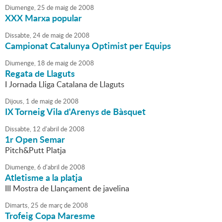
Diumenge,
25
de
maig
de
2008
XXX Marxa popular
Dissabte,
24
de
maig
de
2008
Campionat Catalunya Optimist per Equips
Diumenge,
18
de
maig
de
2008
Regata de Llaguts
I Jornada Lliga Catalana de Llaguts
Dijous,
1
de
maig
de
2008
IX Torneig Vila d'Arenys de Bàsquet
Dissabte,
12
d'
abril
de
2008
1r Open Semar
Pitch&Putt Platja
Diumenge,
6
d'
abril
de
2008
Atletisme a la platja
III Mostra de Llançament de javelina
Dimarts,
25
de
març
de
2008
Trofeig Copa Maresme