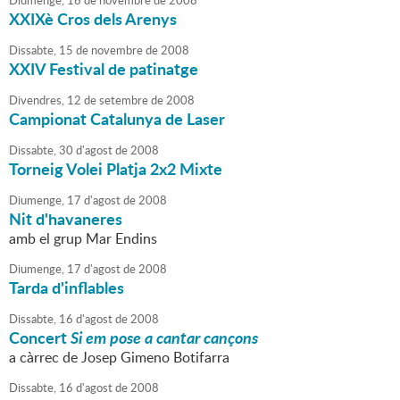
Diumenge,
16
de
novembre
de
2008
XXIXè Cros dels Arenys
Dissabte,
15
de
novembre
de
2008
XXIV Festival de patinatge
Divendres,
12
de
setembre
de
2008
Campionat Catalunya de Laser
Dissabte,
30
d'
agost
de
2008
Torneig Volei Platja 2x2 Mixte
Diumenge,
17
d'
agost
de
2008
Nit d'havaneres
amb el grup Mar Endins
Diumenge,
17
d'
agost
de
2008
Tarda d'inflables
Dissabte,
16
d'
agost
de
2008
Concert
Si em pose a cantar cançons
a càrrec de Josep Gimeno Botifarra
Dissabte,
16
d'
agost
de
2008