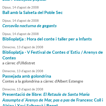
Dijous,
14
d'
agost
de
2008
Ball amb la Salseta del Poble Sec
Dijous,
14
d'
agost
de
2008
Cercavila nocturna de gegants
Dijous,
14
d'
agost
de
2008
Biblioplatja : Hora del conte i taller per a Infants
Dimecres,
13
d'
agost
de
2008
Biblioplatja - V Festival de Contes d´Estiu / Arenys de
Contes
a càrrec d'Ulldistret
Dimecres,
13
d'
agost
de
2008
Passejada amb golondrina
Contes a la golondrina a càrrec d'Albert Estengre
Dimecres,
13
d'
agost
de
2008
Presentació de llibre:
El Retaule de Santa Maria
Assumpta d´Arenys de Mar, pas a pas
de Francesc Coll i
Alzina i Xavi Salbanyà i Benet