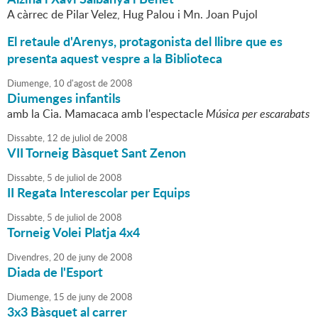
A càrrec de Pilar Velez, Hug Palou i Mn. Joan Pujol
El retaule d'Arenys, protagonista del llibre que es
presenta aquest vespre a la Biblioteca
Diumenge,
10
d'
agost
de
2008
Diumenges infantils
amb la Cia. Mamacaca amb l'espectacle
Música per escarabats
Dissabte,
12
de
juliol
de
2008
VII Torneig Bàsquet Sant Zenon
Dissabte,
5
de
juliol
de
2008
II Regata Interescolar per Equips
Dissabte,
5
de
juliol
de
2008
Torneig Volei Platja 4x4
Divendres,
20
de
juny
de
2008
Diada de l'Esport
Diumenge,
15
de
juny
de
2008
3x3 Bàsquet al carrer