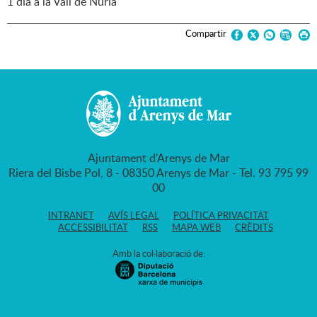
1 dia a la Vall de Núria
Compartir
Ajuntament d'Arenys de Mar
Riera del Bisbe Pol, 8 - 08350 Arenys de Mar - Tel. 93 795 99
00
INTRANET
AVÍS LEGAL
POLÍTICA PRIVACITAT
ACCESSIBILITAT
RSS
MAPA WEB
CRÈDITS
Amb la col·laboració de: