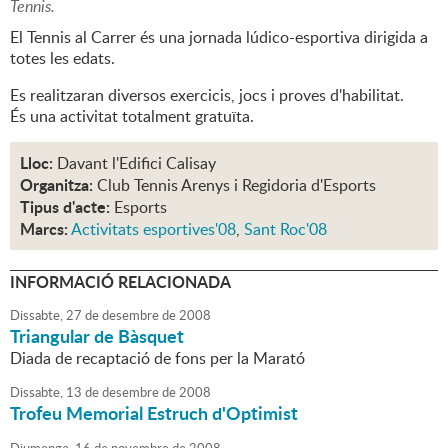
Tennis.
El Tennis al Carrer és una jornada lúdico-esportiva dirigida a
totes les edats.
Es realitzaran diversos exercicis, jocs i proves d'habilitat.
És una activitat totalment gratuïta.
Lloc:
Davant l'Edifici Calisay
Organitza:
Club Tennis Arenys i Regidoria d'Esports
Tipus d'acte:
Esports
Marcs:
Activitats esportives'08
,
Sant Roc'08
INFORMACIÓ RELACIONADA
Dissabte,
27
de
desembre
de
2008
Triangular de Bàsquet
Diada de recaptació de fons per la Marató
Dissabte,
13
de
desembre
de
2008
Trofeu Memorial Estruch d'Optimist