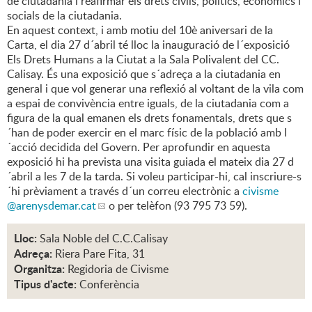
de ciutadania i reafirmar els drets civils, polítics, econòmics i
socials de la ciutadania.
En aquest context, i amb motiu del 10è aniversari de la
Carta, el dia 27 d´abril té lloc la inauguració de l´exposició
Els Drets Humans a la Ciutat a la Sala Polivalent del CC.
Calisay. És una exposició que s´adreça a la ciutadania en
general i que vol generar una reflexió al voltant de la vila com
a espai de convivència entre iguals, de la ciutadania com a
figura de la qual emanen els drets fonamentals, drets que s
´han de poder exercir en el marc físic de la població amb l
´acció decidida del Govern. Per aprofundir en aquesta
exposició hi ha prevista una visita guiada el mateix dia 27 d
´abril a les 7 de la tarda. Si voleu participar-hi, cal inscriure-s
´hi prèviament a través d´un correu electrònic a
civisme
@arenysdemar.cat
o per telèfon (93 795 73 59).
Lloc:
Sala Noble del C.C.Calisay
Adreça:
Riera Pare Fita, 31
Organitza:
Regidoria de Civisme
Tipus d'acte:
Conferència