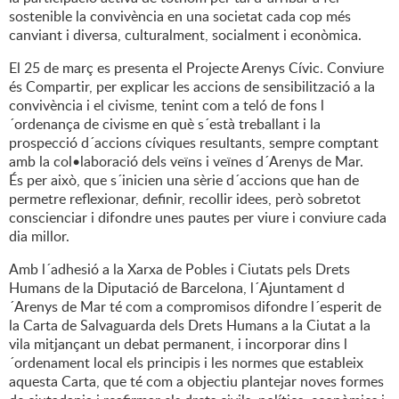
sostenible la convivència en una societat cada cop més
canviant i diversa, culturalment, socialment i econòmica.
El 25 de març es presenta el Projecte Arenys Cívic. Conviure
és Compartir, per explicar les accions de sensibilització a la
convivència i el civisme, tenint com a teló de fons l
´ordenança de civisme en què s´està treballant i la
prospecció d´accions cíviques resultants, sempre comptant
amb la col•laboració dels veïns i veïnes d´Arenys de Mar.
És per això, que s´inicien una sèrie d´accions que han de
permetre reflexionar, definir, recollir idees, però sobretot
conscienciar i difondre unes pautes per viure i conviure cada
dia millor.
Amb l´adhesió a la Xarxa de Pobles i Ciutats pels Drets
Humans de la Diputació de Barcelona, l´Ajuntament d
´Arenys de Mar té com a compromisos difondre l´esperit de
la Carta de Salvaguarda dels Drets Humans a la Ciutat a la
vila mitjançant un debat permanent, i incorporar dins l
´ordenament local els principis i les normes que estableix
aquesta Carta, que té com a objectiu plantejar noves formes