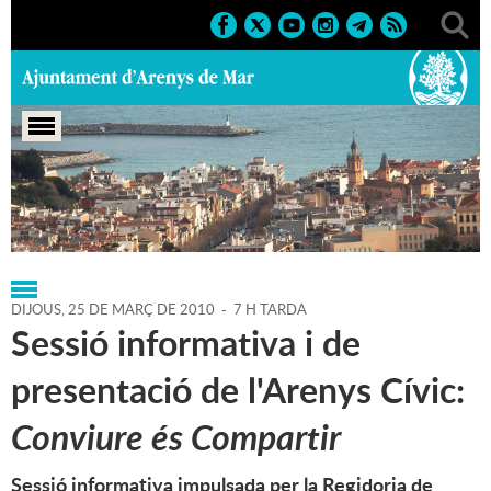
Portada
>
Regidories
>
Agenda
>
25-03-2010
DIJOUS,
25
DE
MARÇ
DE
2010
-
7 H TARDA
Sessió informativa i de
presentació de l'Arenys Cívic:
Conviure és Compartir
Sessió informativa impulsada per la Regidoria de