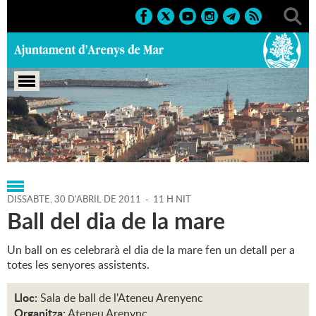
Portada
>
Regidories
>
Cultura
>
Agenda
>
30-04-2011
DISSABTE,
30
D'
ABRIL
DE
2011
-
11 H NIT
Ball del dia de la mare
Un ball on es celebrarà el dia de la mare fen un detall per a
totes les senyores assistents.
Lloc:
Sala de ball de l'Ateneu Arenyenc
Organitza:
Ateneu Arenync