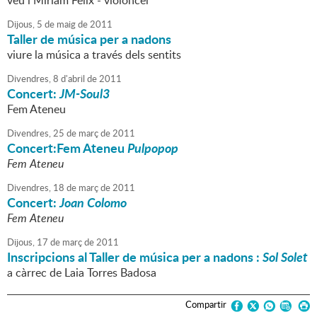
veu i Míriam Fèlix - violoncel
Dijous,
5
de
maig
de
2011
Taller de música per a nadons
viure la música a través dels sentits
Divendres,
8
d'
abril
de
2011
Concert:
JM-Soul3
Fem Ateneu
Divendres,
25
de
març
de
2011
Concert:Fem Ateneu
Pulpopop
Fem Ateneu
Divendres,
18
de
març
de
2011
Concert:
Joan Colomo
Fem Ateneu
Dijous,
17
de
març
de
2011
Inscripcions al Taller de música per a nadons :
Sol Solet
a càrrec de Laia Torres Badosa
Compartir