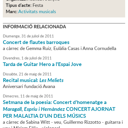
Tipus d'acte:
Festa
Marc:
Activitats musicals
INFORMACIÓ RELACIONADA
Diumenge,
31
de
juliol
de
2011
Concert de flautes barroques
a càrrec de Gemma Ruiz, Eulàlia Casas i Anna Cornudella
Divendres,
1
de
juliol
de
2011
Tarda de Guitar Hero a l'Espai Jove
Dissabte,
21
de
maig
de
2011
Recital musical:
Les Meliets
Aniversari fundació Avana
Dimecres,
11
de
maig
de
2011
Setmana de la poesia: Concert d'homenatge a
Maragall, Espriu i Hernàndez
CONCERT AJORNAT
PER MALALTIA D'UN DELS MÚSICS
a càrrec de Sabina Witt - veu, Guillermo Rizzotto - guitarra i