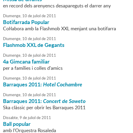
en record dels arenyencs desapareguts el darrer any
Diumenge,
10
de
juliol
de
2011
Botifarrada Popular
Col·labora amb la Flashmob XXL menjant una botifarra
Diumenge,
10
de
juliol
de
2011
Flashmob XXL de Gegants
Diumenge,
10
de
juliol
de
2011
4a Gimcana familiar
per a famílies i colles d'amics
Diumenge,
10
de
juliol
de
2011
Barraques 2011:
Hotel Cochambre
Diumenge,
10
de
juliol
de
2011
Barraques 2011:
Concert de Soweto
Ska clàssic per obrir les Barraques 2011
Dissabte,
9
de
juliol
de
2011
Ball popular
amb l'Orquestra Rosaleda