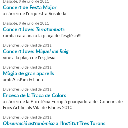
Dissabte,
9
de
juliol
de
2011
Concert de Festa Major
a càrrec de l'orquestra Rosaleda
Dissabte,
9
de
juliol
de
2011
Concert Jove:
Terratombats
rumba catalana a la plaça de l'església!!!
Divendres,
8
de
juliol
de
2011
Concert Jove:
Miquel del Roig
vine a la plaça de l'església
Divendres,
8
de
juliol
de
2011
Màgia de gran aparells
amb AlisKim & Luna
Divendres,
8
de
juliol
de
2011
Encesa de la Traca de Colors
a càrrec de la Prirotècia Europlà guanyadora del Concurs de
Focs Artificials Vila de Blanes 2010
Divendres,
8
de
juliol
de
2011
Observació astronòmica
a l'Institut Tres Turons