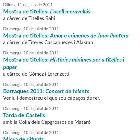
Dilluns,
11
de
juliol
de
2011
Mostra de titelles:
L'ocell meravellós
a càrrec de Titelles Babi
Diumenge,
10
de
juliol
de
2011
Mostra de titelles:
Amor e crimenes de Juan Pantera
a càrrec de Títeres Cascanueces i Alakran
Diumenge,
10
de
juliol
de
2011
Mostra de titelles:
Històries mínimes per a titelles i
paper
a càrrec de Gómez i Lorenzetti
Diumenge,
10
de
juliol
de
2011
Barraques 2011:
Concert de talents
Veniu i demostreu el que sou capaços de fer.
Diumenge,
10
de
juliol
de
2011
Tarda de Castells
amb la Colla dels Capgrossos de Mataró
Diumenge,
10
de
juliol
de
2011
Missa de difunts