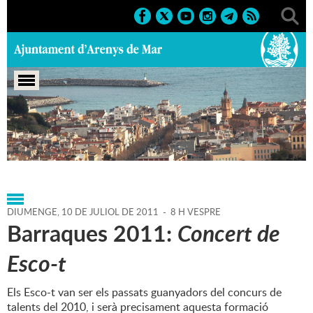
Portada
>
Regidories
>
Infància i Joventut
>
Agenda
>
10-
07-2011
DIUMENGE,
10
DE
JULIOL
DE
2011
-
8 H VESPRE
Barraques 2011:
Concert de
Esco-t
Els Esco-t van ser els passats guanyadors del concurs de
talents del 2010, i serà precisament aquesta formació