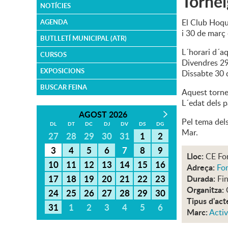
Tornei
NOTÍCIES
El Club Hoqu
AGENDA
i 30 de març
BUTLLETÍ MUNICIPAL (ATR)
L´horari d´aq
CURSOS
Divendres 29
EXPOSICIONS
Dissabte 30 
BUSCAR FEINA
Aquest tornei
L´edat dels p
AGOST 2026
Pel tema dels
DL
DT
DC
DJ
DV
DS
DG
Mar.
27
28
29
30
31
1
2
3
4
5
6
7
8
9
Lloc:
CE Fo
10
11
12
13
14
15
16
Adreça:
Fon
17
18
19
20
21
22
23
Durada:
Fin
Organitza:
24
25
26
27
28
29
30
Tipus d'act
31
1
2
3
4
5
6
Marc:
Activ