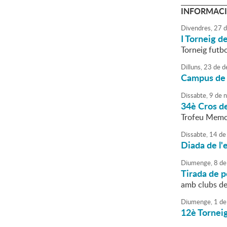
INFORMACI
Divendres,
27
d
I Torneig d
Torneig futb
Dilluns,
23
de
d
Campus de N
Dissabte,
9
de
n
34è Cros d
Trofeu Memor
Dissabte,
14
de
Diada de l'
Diumenge,
8
de
Tirada de 
amb clubs d
Diumenge,
1
de
12è Torneig