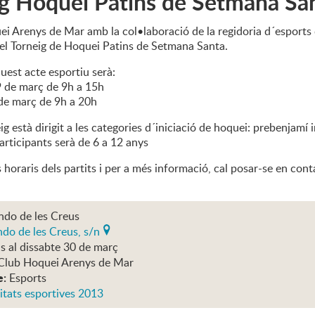
g Hoquei Patins de Setmana Sa
ei Arenys de Mar amb la col•laboració de la regidoria d´esports
 el Torneig de Hoquei Patins de Setmana Santa.
uest acte esportiu serà:
 de març de 9h a 15h
de març de 9h a 20h
g està dirigit a les categories d´iniciació de hoquei: prebenjamí 
articipants serà de 6 a 12 anys
 horaris dels partits i per a més informació, cal posar-se en co
ndo de les Creus
do de les Creus, s/n
s al dissabte 30 de març
Club Hoquei Arenys de Mar
e:
Esports
itats esportives 2013