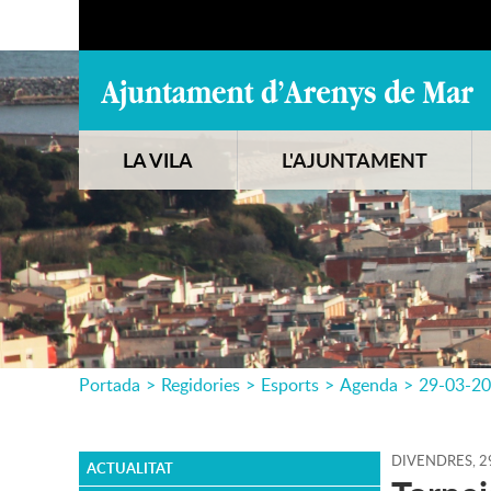
LA VILA
L'AJUNTAMENT
Portada
>
Regidories
>
Esports
>
Agenda
>
29-03-2
DIVENDRES,
2
ACTUALITAT