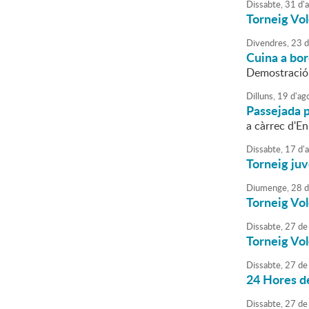
Dissabte,
31
d'
Torneig Vol
Divendres,
23
d
Cuina a bo
Demostració 
Dilluns,
19
d'
ag
Passejada p
a càrrec d'En
Dissabte,
17
d'
Torneig juv
Diumenge,
28
d
Torneig Vol
Dissabte,
27
de
Torneig Vol
Dissabte,
27
de
24 Hores d
Dissabte,
27
de