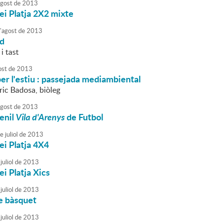
agost
de
2013
ei Platja 2X2 mixte
'
agost
de
2013
rd
i tast
ost
de
2013
er l'estiu : passejada mediambiental
ric Badosa, biòleg
agost
de
2013
enil
Vila d'Arenys
de Futbol
e
juliol
de
2013
ei Platja 4X4
juliol
de
2013
ei Platja Xics
juliol
de
2013
e bàsquet
juliol
de
2013