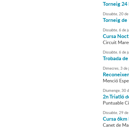
Torneig 24
Dissabte,
20
de
Torneig de 
Dissabte,
6
de
ju
Cursa Noct
Circuit Mar
Dissabte,
6
de
ju
Trobada de
Dimecres,
3
de
j
Reconeixem
Menció Espec
Diumenge,
30
d
2n Triatló 
Puntuable Cir
Dissabte,
29
de
Cursa 6km
Canet de Mar