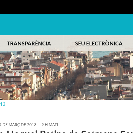
TRANSPARÈNCIA
SEU ELECTRÒNICA
013
9
DE
MARÇ
DE
2013
-
9 H MATÍ