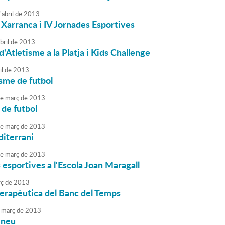
'
abril
de
2013
 Xarranca i IV Jornades Esportives
bril
de
2013
d'Atletisme a la Platja i Kids Challenge
il
de
2013
me de futbol
e
març
de
2013
de futbol
e
març
de
2013
diterrani
e
març
de
2013
 esportives a l'Escola Joan Maragall
ç
de
2013
terapèutica del Banc del Temps
març
de
2013
a neu