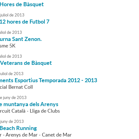
 Hores de Bàsquet
juliol
de
2013
12 hores de Futbol 7
liol
de
2013
urna Sant Zenon.
esme 5K
liol
de
2013
 Veterans de Bàsquet
uliol
de
2013
ents Esportius Temporada 2012 - 2013
ial Bernat Coll
e
juny
de
2013
de muntanya dels Arenys
cuit Català - Lliga de Clubs
juny
de
2013
 Beach Running
 - Arenys de Mar - Canet de Mar