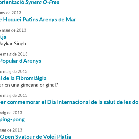
orientació
Synera O-Free
uny
de
2013
e Hoquei Patins Arenys de Mar
e
maig
de
2013
tja
Jaykar Singh
e
maig
de
2013
Popular d'Arenys
e
maig
de
2013
 de la Fibromiàlgia
ar en una gimcana original?
e
maig
de
2013
r commemorar el Dia Internacional de la salut de les do
aig
de
2013
 ping-pong
aig
de
2013
Open Svatour de Volei Platja