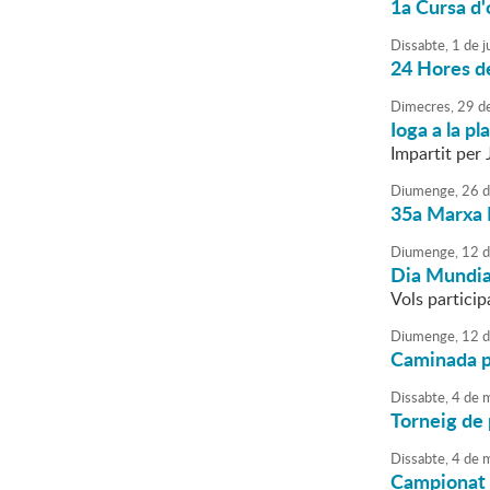
1a Cursa d'
Dissabte,
1
de
j
24 Hores d
Dimecres,
29
d
Ioga a la pla
Impartit per 
Diumenge,
26
d
35a Marxa 
Diumenge,
12
d
Dia Mundial
Vols particip
Diumenge,
12
d
Caminada pe
Dissabte,
4
de
m
Torneig de
Dissabte,
4
de
m
Campionat 