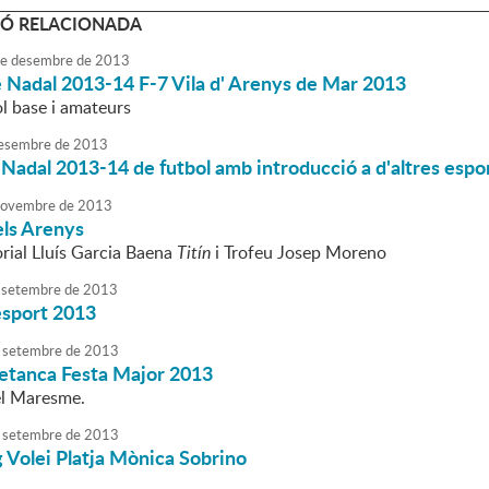
Ó RELACIONADA
e
desembre
de
2013
e Nadal 2013-14 F-7 Vila d' Arenys de Mar 2013
ol base i amateurs
esembre
de
2013
adal 2013-14 de futbol amb introducció a d'altres espo
ovembre
de
2013
els Arenys
ial Lluís Garcia Baena
Titín
i Trofeu Josep Moreno
setembre
de
2013
esport 2013
setembre
de
2013
petanca Festa Major 2013
el Maresme.
setembre
de
2013
 Volei Platja Mònica Sobrino