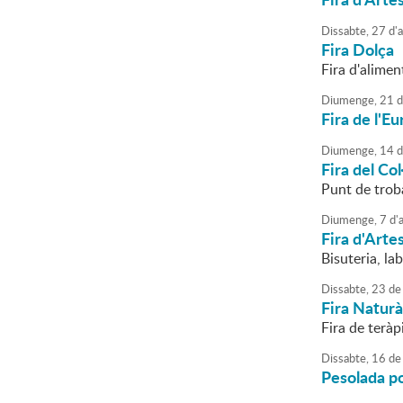
Dissabte,
27
d'
a
Fira Dolça
Fira d'alimen
Diumenge,
21
d
Fira de l'Eu
Diumenge,
14
d
Fira del Co
Punt de troba
Diumenge,
7
d'
a
Fira d'Arte
Bisuteria, la
Dissabte,
23
de
Fira Naturà
Fira de teràp
Dissabte,
16
de
Pesolada p