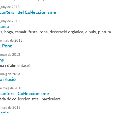
juny
de
2013
canters i del Col·leccionisme
juny
de
2013
sania
s, boga, esmalt, fusta, roba, decoració orgànica, dibuix, pintura ..
e
maig
de
2013
t Ponç
maig
de
2013
ns
nia i d'alimentació
maig
de
2013
 il·lusió
e
maig
de
2013
canters i Col·leccionisme
da de col·leccionistes i particulars
maig
de
2013
sania