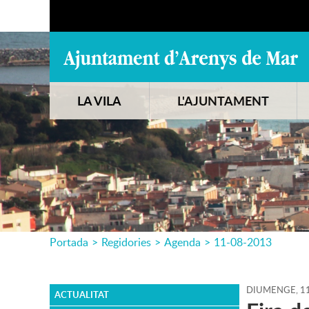
LA VILA
L'AJUNTAMENT
Portada
>
Regidories
>
Agenda
>
11-08-2013
DIUMENGE,
1
ACTUALITAT