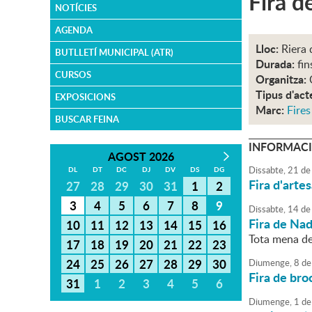
Fira d
NOTÍCIES
AGENDA
Lloc:
Riera 
BUTLLETÍ MUNICIPAL (ATR)
Durada:
fin
CURSOS
Organitza:
Tipus d'act
EXPOSICIONS
Marc:
Fire
BUSCAR FEINA
INFORMACI
AGOST 2026
Dissabte,
21
de
DL
DT
DC
DJ
DV
DS
DG
Fira d'arte
27
28
29
30
31
1
2
3
4
5
6
7
8
9
Dissabte,
14
de
Fira de Nad
10
11
12
13
14
15
16
Tota mena de
17
18
19
20
21
22
23
24
25
26
27
28
29
30
Diumenge,
8
de
Fira de broc
31
1
2
3
4
5
6
Diumenge,
1
de