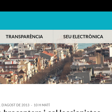
TRANSPARÈNCIA
SEU ELECTRÒNICA
1
D'
AGOST
DE
2013
-
10 H MATÍ