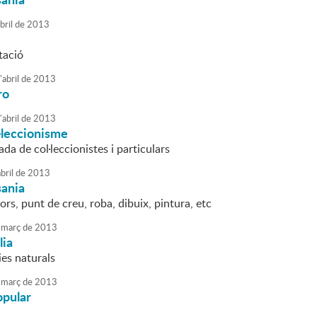
bril
de
2013
tació
'
abril
de
2013
ro
'
abril
de
2013
l·leccionisme
da de col·leccionistes i particulars
bril
de
2013
sania
bors, punt de creu, roba, dibuix, pintura, etc
març
de
2013
lia
ies naturals
març
de
2013
opular