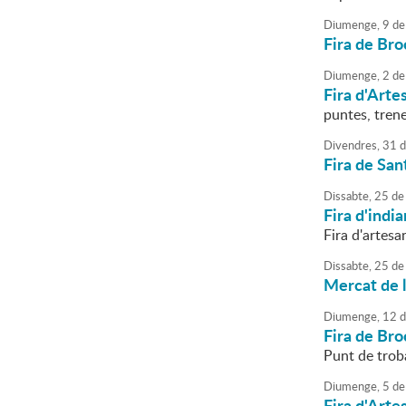
Diumenge,
9
de
Fira de Bro
Diumenge,
2
de
Fira d'Arte
puntes, trene
Divendres,
31
d
Fira de San
Dissabte,
25
de
Fira d'india
Fira d'artesa
Dissabte,
25
de
Mercat de la
Diumenge,
12
d
Fira de Bro
Punt de troba
Diumenge,
5
de
Fira d'Arte