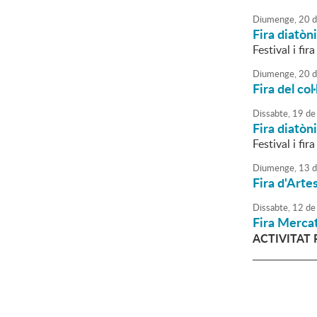
Diumenge,
20
d
Fira diatòn
Festival i fi
Diumenge,
20
d
Fira del co
Dissabte,
19
de
Fira diatòn
Festival i fi
Diumenge,
13
d
Fira d'Arte
Dissabte,
12
de
Fira Mercat
ACTIVITAT