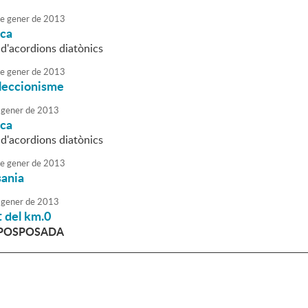
e
gener
de
2013
ica
ra d'acordions diatònics
e
gener
de
2013
l·leccionisme
gener
de
2013
ica
ra d'acordions diatònics
e
gener
de
2013
sania
gener
de
2013
 del km.0
 POSPOSADA