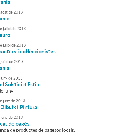
sania
agost
de
2013
sania
e
juliol
de
2013
'euro
e
juliol
de
2013
anters i col·leccionistes
juliol
de
2013
sania
juny
de
2013
l Solstici d'Estiu
de juny
e
juny
de
2013
 Dibuix i Pintura
juny
de
2013
cat de pagès
venda de productes de pagesos locals.