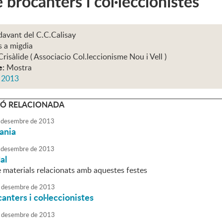
e brocanters i col·leccionistes
davant del C.C.Calisay
s a migdia
Crisàlide ( Associacio Col.leccionisme Nou i Vell )
e:
Mostra
s 2013
Ó RELACIONADA
desembre
de
2013
sania
desembre
de
2013
al
 materials relacionats amb aquestes festes
desembre
de
2013
anters i col·leccionistes
desembre
de
2013