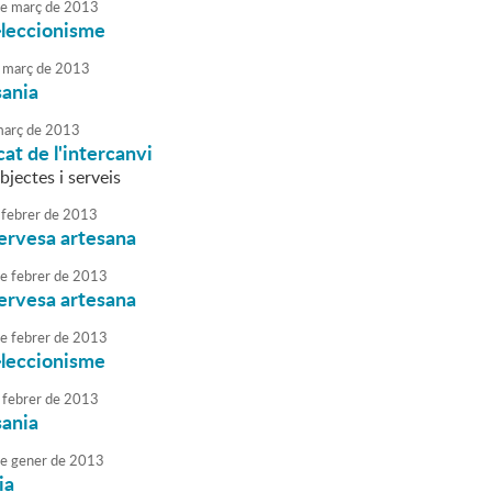
e
març
de
2013
l·leccionisme
març
de
2013
sania
arç
de
2013
cat de l'intercanvi
bjectes i serveis
febrer
de
2013
Cervesa artesana
e
febrer
de
2013
Cervesa artesana
e
febrer
de
2013
l·leccionisme
febrer
de
2013
sania
e
gener
de
2013
ia