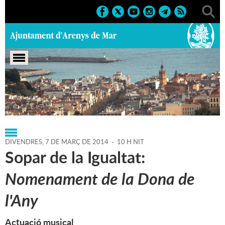
Portada
>
Regidories
>
Igualtat
>
Agenda
>
07-03-2014
DIVENDRES,
7
DE
MARÇ
DE
2014
-
10 H NIT
Sopar de la Igualtat:
Nomenament de la Dona de
l'Any
Actuació musical