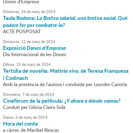
Dones d'Empresa
Dimecres,
26
de
març
de
2014
Taula Rodona:
La Bretxa salarial, una bretxa social. Què
podem fer per combatre-la?
ACTE POSPOSAT
Dimecres,
12
de
març
de
2014
Exposició
Dones d'Empresa
Dia Internacional de les Dones
Dilluns,
10
de
març
de
2014
Tertúlia de novel·la:
Matèria viva
, de Teresa Franquesa
i Codinach
Amb la presència de l'autora i conduïda per Lourdes Cazorla
Divendres,
7
de
març
de
2014
Cinefòrum de la pel·lícula:
¿Y ahora a dónde vamos?
Conduït per Glòria Claire Solà
Dijous,
6
de
març
de
2014
Hora del conte
a càrrec de Maribel Illescas