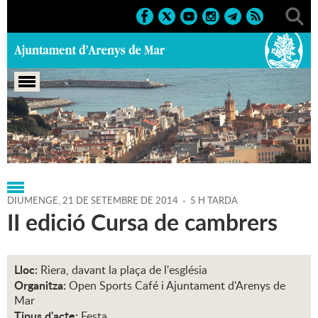
Portada
>
Regidories
>
Agenda
>
21-09-2014
DIUMENGE,
21
DE
SETEMBRE
DE
2014
-
5 H TARDA
II edició Cursa de cambrers
Lloc:
Riera, davant la plaça de l'església
Organitza:
Open Sports Café i Ajuntament d'Arenys de
Mar
Tipus d'acte:
Festa