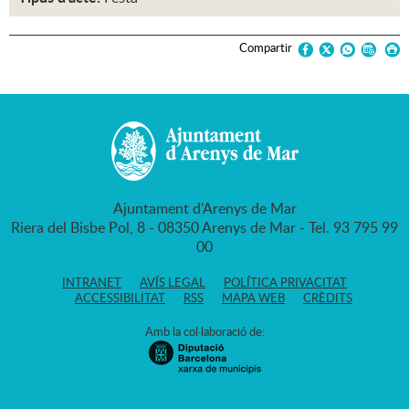
Compartir
Ajuntament d'Arenys de Mar
Riera del Bisbe Pol, 8 - 08350 Arenys de Mar - Tel. 93 795 99
00
INTRANET
AVÍS LEGAL
POLÍTICA PRIVACITAT
ACCESSIBILITAT
RSS
MAPA WEB
CRÈDITS
Amb la col·laboració de: