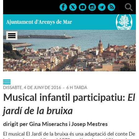
Portada
>
Regidories
>
Alcaldia
>
Agenda
>
04-06-2016
DISSABTE,
4
DE
JUNY
DE
2016
-
6 H TARDA
Musical infantil participatiu:
El
jardí de la bruixa
dirigit per Gina Miserachs i Josep Mestres
El musical El Jardí de la bruixa és una adaptació del conte De