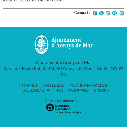
Compartir
Ajuntament d'Arenys de Mar
Riera del Bisbe Pol, 8 - 08350 Arenys de Mar - Tel. 93 795 99
00
INTRANET
AVÍS LEGAL
POLÍTICA PRIVACITAT
ACCESSIBILITAT
RSS
MAPA WEB
CRÈDITS
Amb la col·laboració de: