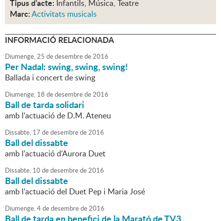
Tipus d'acte:
Infantils, Música, Teatre
Marc:
Activitats musicals
INFORMACIÓ RELACIONADA
Diumenge,
25
de
desembre
de
2016
Per Nadal: swing, swing, swing!
Ballada i concert de swing
Diumenge,
18
de
desembre
de
2016
Ball de tarda solidari
amb l'actuació de D.M. Ateneu
Dissabte,
17
de
desembre
de
2016
Ball del dissabte
amb l'actuació d'Aurora Duet
Dissabte,
10
de
desembre
de
2016
Ball del dissabte
amb l'actuació del Duet Pep i Maria José
Diumenge,
4
de
desembre
de
2016
Ball de tarda en benefici de la Marató de TV3