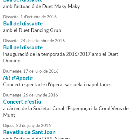
amb l'actuació de Duet Maky Maky
Dissabte,
1
d'
octubre
de
2016
Ball del dissabte
amb el Duet Dancing Grup
Dissabte,
24
de
setembre
de
2016
Ball del dissabte
Inauguració de la temporada 2016/2017 amb el Duet
Dominó
Diumenge,
17
de
juliol
de
2016
Nit d'Aposta
Concert espectacle d'òpera, sarsuela i napolitanes
Diumenge,
26
de
juny
de
2016
Concert d'estiu
a càrrec de la Societat Coral l'Esperança i la Coral Veus de
Munt
Dijous,
23
de
juny
de
2016
Revetlla de Sant Joan
amb l'actuació de D.M. Ateneu