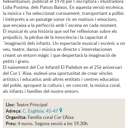
heksentuinun, publicat el 1978 per l´escriptora i il·lustradora
Lidia Postma, dels Països Baixos. En aquesta versió escènica,
la música s´ha seleccionat curosament, transportant a púlbic
i intèrprets a un paisatge sonor ric en matisos i emocions,
que encaixa a la perfecció amb l´escena en cada moment.
El musical és una història que vol fer reflexionar sobre els
prejudicis, la pèrdua de la innocència i la capacitat d
´imaginació dels infants. Un espectacle musical i escènic a on
veu, teatre, dansa i música en directe s´interrelacionen
creant un entorn màgic i que despertarà la imaginació de
petits i grans.
El naixement del Cor Infantil El Pailebot en el 25è aniversari
del Cor L´Aixa, esdevé una oportunitat de crear vincles
artístics i educatius amb altres entitats i centres educatius
del poble, apropant la cultura i, en concret, la música coral,
als infants i famílies del nostre entorn.
Lloc:
Teatre Principal
Adreça:
C. Església, 45-47
Organitza:
Família coral Cor L'Aixa
Preu:
4 euros. Segona sessió a les 19.30h