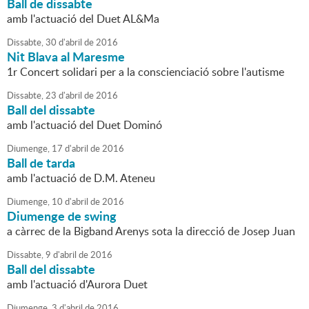
Ball de dissabte
amb l'actuació del Duet AL&Ma
Dissabte,
30
d'
abril
de
2016
Nit Blava al Maresme
1r Concert solidari per a la conscienciació sobre l'autisme
Dissabte,
23
d'
abril
de
2016
Ball del dissabte
amb l'actuació del Duet Dominó
Diumenge,
17
d'
abril
de
2016
Ball de tarda
amb l'actuació de D.M. Ateneu
Diumenge,
10
d'
abril
de
2016
Diumenge de swing
a càrrec de la Bigband Arenys sota la direcció de Josep Juan
Dissabte,
9
d'
abril
de
2016
Ball del dissabte
amb l'actuació d'Aurora Duet
Diumenge,
3
d'
abril
de
2016