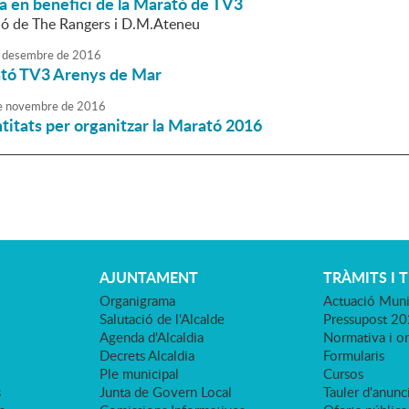
da en benefici de la Marató de TV3
ió de The Rangers i D.M.Ateneu
desembre
de
2016
tó TV3 Arenys de Mar
e
novembre
de
2016
titats per organitzar la Marató 2016
AJUNTAMENT
TRÀMITS I 
Organigrama
Actuació Muni
Salutació de l'Alcalde
Pressupost 2
Agenda d'Alcaldia
Normativa i o
Decrets Alcaldia
Formularis
Ple municipal
Cursos
s
Junta de Govern Local
Tauler d'anunci