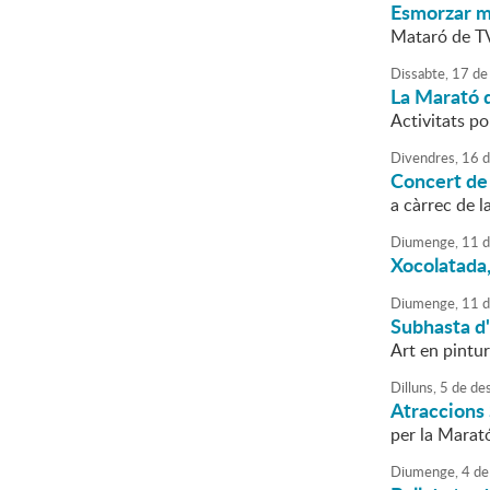
Esmorzar mu
Mataró de T
Dissabte,
17
de
La Marató 
Activitats po
Divendres,
16
d
Concert de
a càrrec de l
Diumenge,
11
d
Xocolatada,
Diumenge,
11
d
Subhasta d'
Art en pintu
Dilluns,
5
de
de
Atraccions 
per la Marat
Diumenge,
4
de