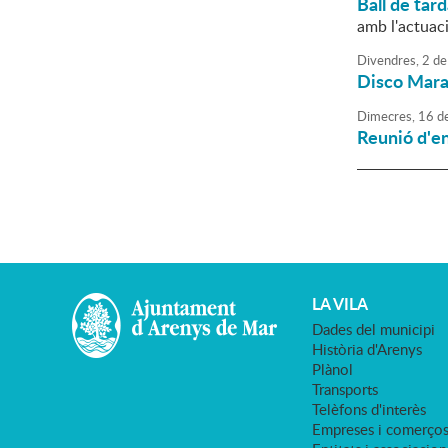
Ball de tar
amb l'actuac
Divendres,
2
de
Disco Mara
Dimecres,
16
d
Reunió d'en
LA VILA
Dades del municipi
Història d'Arenys
Plànol
Transports
Telèfons d'interès
Empreses i comerço