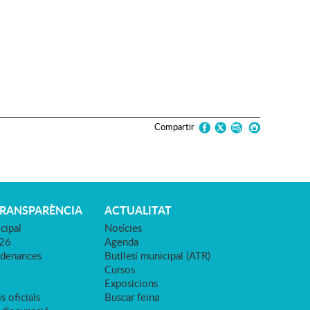
Compartir
TRANSPARÈNCIA
ACTUALITAT
cipal
Notícies
026
Agenda
rdenances
Butlletí municipal (ATR)
Cursos
Exposicions
s oficials
Buscar feina