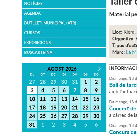
Taller
NOTÍCIES
Material pe
AGENDA
BUTLLETÍ MUNICIPAL (ATR)
Lloc:
Riera,
CURSOS
Organitza:
EXPOSICIONS
Tipus d'act
Marc:
La M
BUSCAR FEINA
INFORMACI
AGOST 2026
DL
DT
DC
DJ
DV
DS
DG
Diumenge,
18
d
27
28
29
30
31
1
2
Ball de tard
3
4
5
6
7
8
9
amb l'actuac
10
11
12
13
14
15
16
Diumenge,
18
d
17
18
19
20
21
22
23
Concert de
a càrrec de l
24
25
26
27
28
29
30
31
1
2
3
4
5
6
Diumenge,
18
d
Concurs de