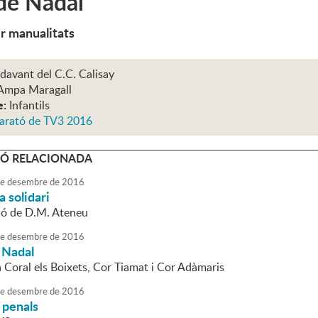
 de Nadal
r manualitats
 davant del C.C. Calisay
Ampa Maragall
e:
Infantils
arató de TV3 2016
Ó RELACIONADA
e
desembre
de
2016
a solidari
ió de D.M. Ateneu
e
desembre
de
2016
 Nadal
a Coral els Boixets, Cor Tiamat i Cor Adàmaris
e
desembre
de
2016
 penals