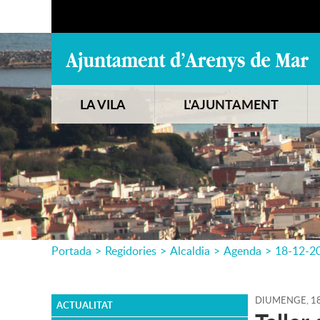
LA VILA
L'AJUNTAMENT
Portada
>
Regidories
>
Alcaldia
>
Agenda
>
18-12-2
DIUMENGE,
1
ACTUALITAT