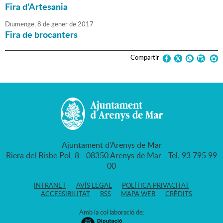
Fira d'Artesania
Diumenge,
8
de
gener
de
2017
Fira de brocanters
Compartir
Ajuntament d'Arenys de Mar
Riera del Bisbe Pol, 8 - 08350 Arenys de Mar - Tel. 93 795 99
00
INTRANET
AVÍS LEGAL
POLÍTICA PRIVACITAT
ACCESSIBILITAT
RSS
MAPA WEB
CRÈDITS
Amb la col·laboració de: