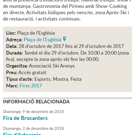
de muntanya, Gastronomia del Pirineu amb Show-Cooking
en directe, Activitats lúdiques pels nens/es, zona Après-Ski i
de restauració, i activitats contínues.
Lloc:
Plaça de l'Església
Adreça:
Plaça de l'Església
Data:
28
d'
octubre
de
2017
fins al
29
d'
octubre
de
2017
Durada:
També el dia 29 d'octubre. De 10:00 a 20:00 (zona
fira), excepte la zona après-ski fins les 00:00.
Organitza:
Associació Ski Arenys
Preu:
Accés gratuït
Tipus d'acte:
Esports, Mostra, Festa
Marc:
Fires 2017
INFORMACIÓ RELACIONADA
Diumenge,
9
de
desembre
de
2018
Fira de Brocanters
Diumenge,
2
de
desembre
de
2018
Fira d'Artesania