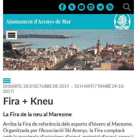
Portada
>
Regidories
>
Agenda
DISSABTE,
28
D'
OCTUBRE
DE
2017
-
10 H MATÍ
(
*TAMBÉ 29-10-
2017
)
Fira + Kneu
La Fira de la neu al Maresme
Arriba la Fira de referència dels esports d'hivern al Maresme.
Organitzada per l'Associació Ski Arenys, la Fira comptarà
amb la presència d'estacions d'esquí, material d'esquí, snow i