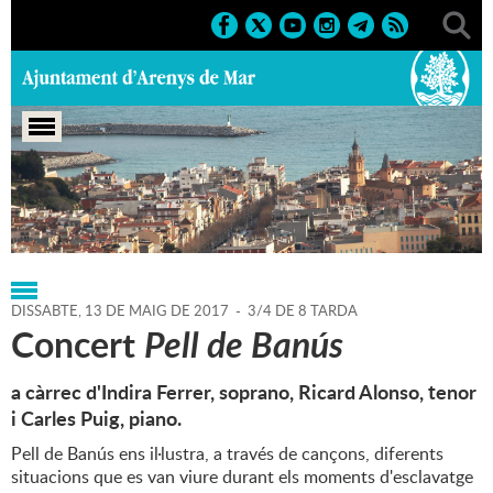
Portada
>
Regidories
>
Agenda
>
13-05-2017
DISSABTE,
13
DE
MAIG
DE
2017
-
3/4 DE 8 TARDA
Concert
Pell de Banús
a càrrec d'Indira Ferrer, soprano, Ricard Alonso, tenor
i Carles Puig, piano.
Pell de Banús ens il·lustra, a través de cançons, diferents
situacions que es van viure durant els moments d'esclavatge