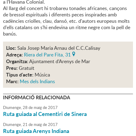
a l'Havana Colonial.
Al llarg del concert hi trobareu tonades africanes, cançons
de bressol espirituals i diferents peces inspirades amb
cadències criolles, clau, dansó, etc. d'autors europeus molts
d'ells catalans on s'hi endevina un ritme negre com la pell de
banús.
Lloc:
Sala Josep Maria Arnau del C.C.Calisay
Adreça:
Riera del Pare Fita, 31
Organitza:
Ajuntament d'Arenys de Mar
Preu:
Gratuït
Tipus d'acte:
Música
Marc:
Mes dels Indians
INFORMACIÓ RELACIONADA
Diumenge,
28
de
maig
de
2017
Ruta guiada al Cementiri de Sinera
Diumenge,
21
de
maig
de
2017
Ruta guiada Arenys Indiana