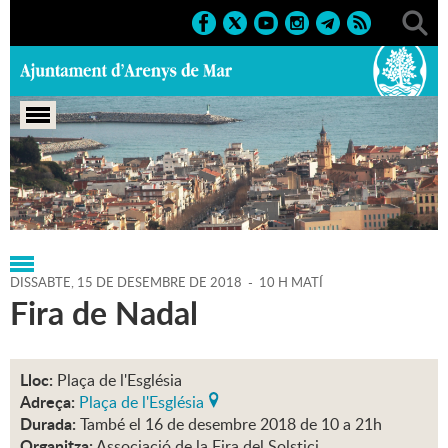
Portada
>
Regidories
>
Agenda
>
15-12-2018
DISSABTE,
15
DE
DESEMBRE
DE
2018
-
10 H MATÍ
Fira de Nadal
Lloc:
Plaça de l'Església
Adreça:
Plaça de l'Església
Durada:
També el 16 de desembre 2018 de 10 a 21h
Organitza:
Associació de la Fira del Solstici