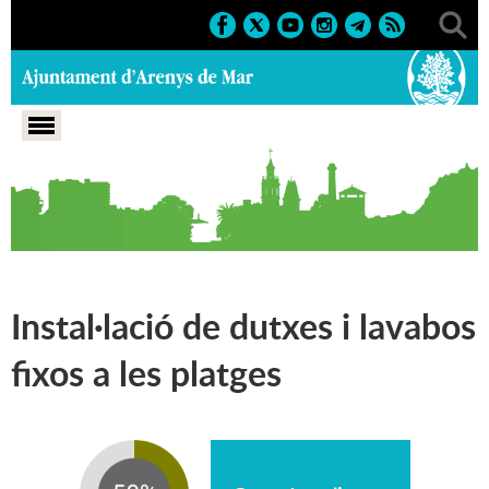
Portada
>
Pla d'actuació municipal 2019-2023
>
Eix 2:
Territori i Medi ambient
>
Medi ambient
Instal·lació de dutxes i lavabos
fixos a les platges