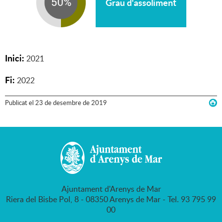
Grau d'assoliment
Inici:
2021
Fi:
2022
Publicat
el
23
de
desembre
de
2019
Ajuntament d'Arenys de Mar
Riera del Bisbe Pol, 8 - 08350 Arenys de Mar - Tel. 93 795 99
00