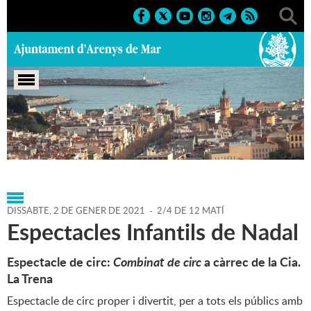
Portada
>
Regidories
>
Infància i Joventut
>
Agenda
>
02-
01-2021
DISSABTE,
2
DE
GENER
DE
2021
-
2/4 DE 12 MATÍ
Espectacles Infantils de Nadal
Espectacle de circ:
Combinat de circ
a càrrec de la Cia.
La Trena
Espectacle de circ proper i divertit, per a tots els públics amb