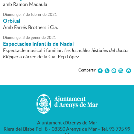
amb Ramon Madaula
Diumenge,
7
de
febrer
de
2021
Orbital
Amb Farrés Brothers i Cia.
Diumenge,
3
de
gener
de
2021
Espectacles Infantils de Nadal
Espectacle musical i familiar:
Les Increïbles històries del doctor
Klüpper
a càrrec de la Cia. Pep Lòpez
Compartir
Ajuntament d'Arenys de Mar
Riera del Bisbe Pol, 8 - 08350 Arenys de Mar - Tel. 93 795 99