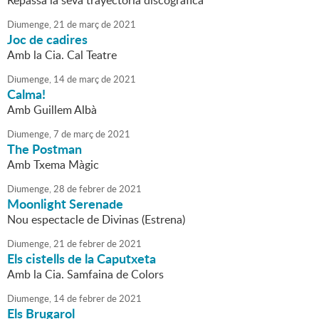
Repassa la seva trayectòria discogràfica
Diumenge,
21
de
març
de
2021
Joc de cadires
Amb la Cia. Cal Teatre
Diumenge,
14
de
març
de
2021
Calma!
Amb Guillem Albà
Diumenge,
7
de
març
de
2021
The Postman
Amb Txema Màgic
Diumenge,
28
de
febrer
de
2021
Moonlight Serenade
Nou espectacle de Divinas (Estrena)
Diumenge,
21
de
febrer
de
2021
Els cistells de la Caputxeta
Amb la Cia. Samfaina de Colors
Diumenge,
14
de
febrer
de
2021
Els Brugarol