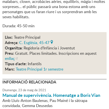
malabars, clown, acrobàcies aèries, equilibris, màgia i moltes
sorpreses... el públic passarà una bona estona amb uns
personatges que us faran riure i us sorprendran amb les
seves habilitats.
Durada: 45-50 min
Lloc:
Teatre Principal
Adreça:
C. Església, 45-47
Organitza:
Regidoria d'Infància i Joventut
Preu:
Gratuït. Places limitades. Inscripcions en aquest
enllaç
Tipus d'acte:
Infantils
Marc:
Teatre Principal 1r semestre
INFORMACIÓ RELACIONADA
Diumenge,
23
de
maig
de
2021
Manual de supervivència. Homenatge a Boris Vian
Amb Lluís-Anton Baulenas, Pau Mainé i la sàtrapa
convidada, Gemma Deusedas