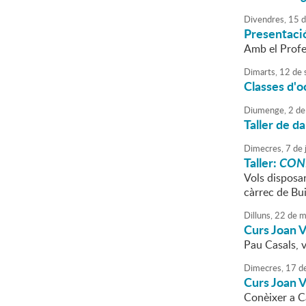
Divendres,
15
d
Presentaci
Amb el Profes
Dimarts,
12
de
Classes d'
Diumenge,
2
de
Taller de d
Dimecres,
7
de
Taller:
CON
Vols disposar
càrrec de Bui
Dilluns,
22
de
m
Curs Joan V
Pau Casals, v
Dimecres,
17
d
Curs Joan V
Conèixer a C