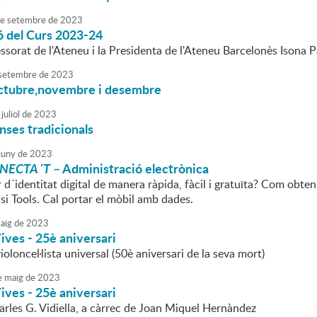
e
setembre
de
2023
ó del Curs 2023-24
sorat de l'Ateneu i la Presidenta de l'Ateneu Barcelonès Isona P
setembre
de
2023
octubre,novembre i desembre
juliol
de
2023
anses tradicionals
juny
de
2023
NECTA´T
– Administració electrònica
 d´identitat digital de manera ràpida, fàcil i gratuïta? Com obten
si Tools. Cal portar el mòbil amb dades.
aig
de
2023
ives - 25è aniversari
ioloncel·lista universal (50è aniversari de la seva mort)
e
maig
de
2023
ives - 25è aniversari
arles G. Vidiella, a càrrec de Joan Miquel Hernàndez