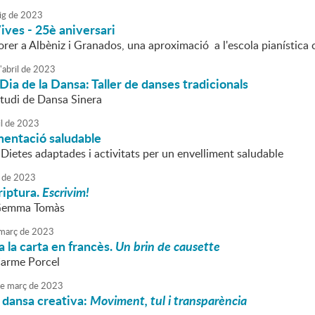
ig
de
2023
ives - 25è aniversari
rer a Albèniz i Granados, una aproximació a l'escola pianística 
'
abril
de
2023
Dia de la Dansa: Taller de danses tradicionals
studi de Dansa Sinera
l
de
2023
imentació saludable
Dietes adaptades i activitats per un envelliment saludable
de
2023
riptura.
Escrivim!
 Gemma Tomàs
març
de
2023
 la carta en francès.
Un brin de causette
Carme Porcel
e
març
de
2023
e dansa creativa:
Moviment, tul i transparència