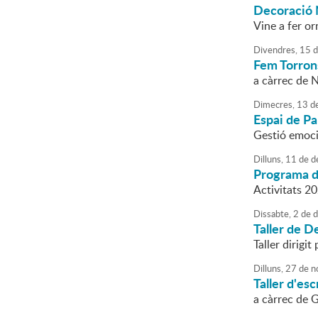
Decoració 
Vine a fer o
Divendres,
15
d
Fem Torrons
a càrrec de 
Dimecres,
13
d
Espai de Pa
Gestió emoc
Dilluns,
11
de
d
Programa d´
Activitats 2
Dissabte,
2
de
d
Taller de 
Taller dirigi
Dilluns,
27
de
n
Taller d'es
a càrrec de