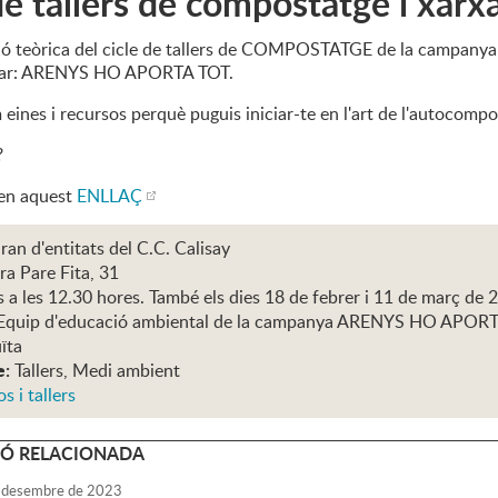
de tallers de compostatge i xar
ó teòrica del cicle de tallers de COMPOSTATGE de la campanya de 
Mar: ARENYS HO APORTA TOT.
ines i recursos perquè puguis iniciar-te en l'art de l'autocompo
?
 en aquest
ENLLAÇ
ran d'entitats del C.C. Calisay
ra Pare Fita, 31
s a les 12.30 hores. També els dies 18 de febrer i 11 de març de 
Equip d'educació ambiental de la campanya ARENYS HO APOR
ïta
e:
Tallers, Medi ambient
s i tallers
Ó RELACIONADA
desembre
de
2023