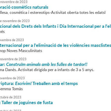
novembre
de
2023
oració cosmètics naturals
lesa, cosmètica i estereotips-Activitat oberta totes les edatsl
e
novembre
de
2023
cional dels Drets dels Infants i Dia Internacional per a l'
vés
vembre
de
2023
ternacional per a l'eliminació de les violències mascliste
hop Noves Masculinitats
novembre
de
2023
iar:
Construïm animals amb les fulles de tardor!!
na Danés. Activitat dirigida per a infants de 3 a 5 anys.
ovembre
de
2023
criptura:
Escrivim!
Treballen amb el temps
 Gemma Tomàs
ctubre
de
2023
Taller de joguines de fusta