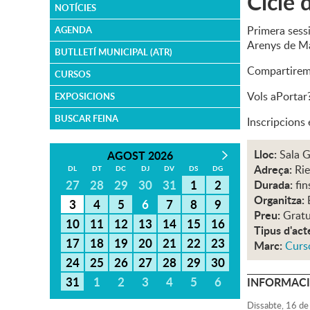
Cicle 
NOTÍCIES
Primera sessi
AGENDA
Arenys de 
BUTLLETÍ MUNICIPAL (ATR)
Compartirem e
CURSOS
Vols aPortar
EXPOSICIONS
BUSCAR FEINA
Inscripcions
Lloc:
Sala G
AGOST 2026
Adreça:
Rie
DL
DT
DC
DJ
DV
DS
DG
27
28
29
30
31
1
2
Durada:
fin
Organitza:
3
4
5
6
7
8
9
Preu:
Gratu
10
11
12
13
14
15
16
Tipus d'act
17
18
19
20
21
22
23
Marc:
Curso
24
25
26
27
28
29
30
31
1
2
3
4
5
6
INFORMACI
Dissabte,
16
de