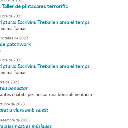
ctubre
de
2023
Taller de pintacares terrorífic
tubre
de
2023
criptura:
Escrivim!
Treballen amb el temps
 Gemma Tomàs
'
octubre
de
2023
 de patchwork
ir
tubre
de
2023
criptura:
Escrivim!
Treballen amb el temps
 Gemma Tomàs
bre
de
2023
 teu benestar
autes i hàbits per portar una bona alimentació
ctubre
de
2023
dret a viure amb sentit
setembre
de
2023
e a les nostres músiques