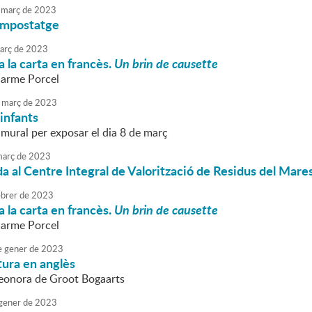
març
de
2023
compostatge
arç
de
2023
 la carta en francès.
Un brin de causette
Carme Porcel
març
de
2023
 infants
 mural per exposar el dia 8 de març
arç
de
2023
da al Centre Integral de Valorització de Residus del Mar
brer
de
2023
 la carta en francès.
Un brin de causette
Carme Porcel
e
gener
de
2023
tura en anglès
Leonora de Groot Bogaarts
gener
de
2023