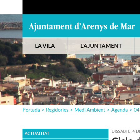
LA VILA
L'AJUNTAMENT
Portada
>
Regidories
>
Medi Ambient
>
Agenda
>
04
DISSABTE,
4
D
ACTUALITAT