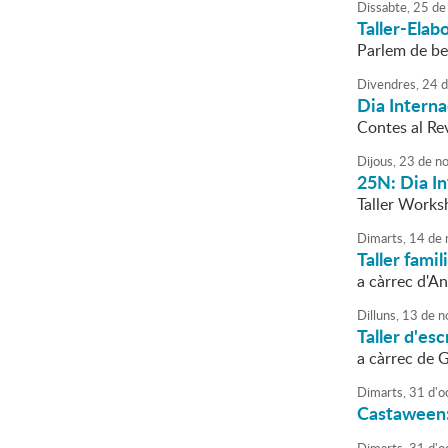
Dissabte,
25
de
Taller-Elab
Parlem de bel
Divendres,
24
d
Dia Interna
Contes al Re
Dijous,
23
de
no
25N: Dia In
Taller Works
Dimarts,
14
de
Taller famil
a càrrec d'An
Dilluns,
13
de
n
Taller d'es
a càrrec de
Dimarts,
31
d'
o
Castaween: 