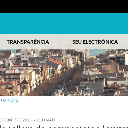
TRANSPARÈNCIA
SEU ELECTRÒNICA
-02-2023
E
FEBRER
DE
2023
-
11 H MATÍ