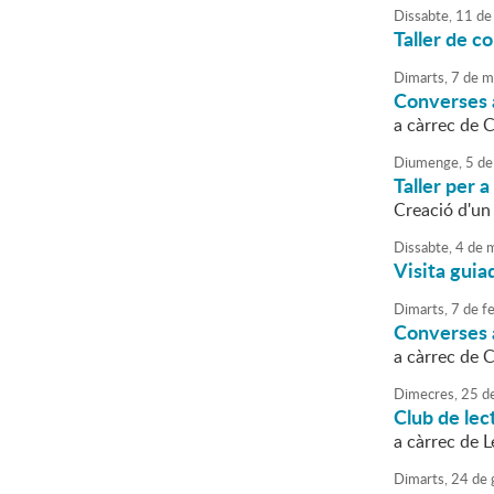
Dissabte,
11
de
Taller de 
Dimarts,
7
de
m
Converses a
a càrrec de 
Diumenge,
5
de
Taller per a
Creació d'un
Dissabte,
4
de
m
Visita guia
Dimarts,
7
de
fe
Converses a
a càrrec de 
Dimecres,
25
d
Club de lec
a càrrec de 
Dimarts,
24
de