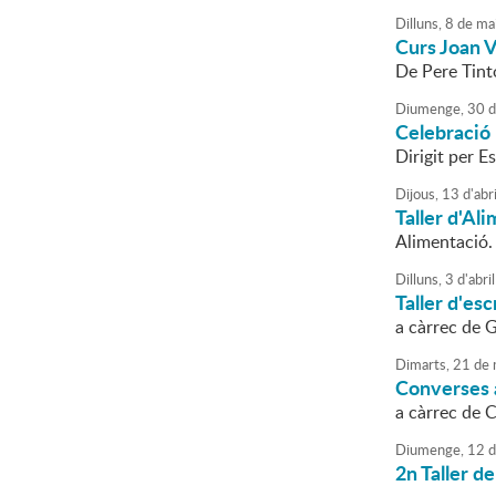
Dilluns,
8
de
ma
Curs Joan V
De Pere Tinto
Diumenge,
30
d
Celebració 
Dirigit per E
Dijous,
13
d'
abri
Taller d'Al
Alimentació. 
Dilluns,
3
d'
abril
Taller d'esc
a càrrec de
Dimarts,
21
de
Converses a
a càrrec de 
Diumenge,
12
d
2n Taller d