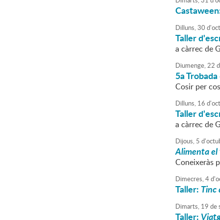
Dimarts,
31
d'
o
Castaween: 
Dilluns,
30
d'
oc
Taller d'es
a càrrec de
Diumenge,
22
d
5a Trobada
Cosir per cos
Dilluns,
16
d'
oc
Taller d'es
a càrrec de
Dijous,
5
d'
octu
Alimenta el
Coneixeràs p
Dimecres,
4
d'
o
Taller:
Tinc 
Dimarts,
19
de
Taller:
Viatg