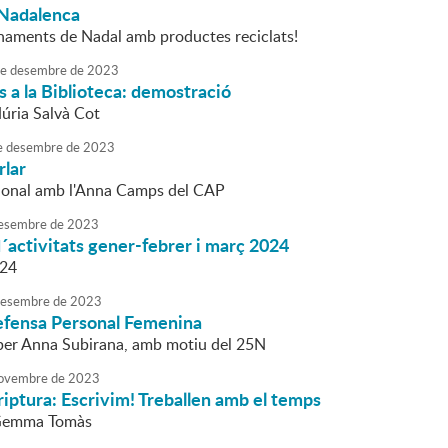
Nadalenca
rnaments de Nadal amb productes reciclats!
e
desembre
de
2023
 a la Biblioteca: demostració
Núria Salvà Cot
e
desembre
de
2023
rlar
ional amb l'Anna Camps del CAP
esembre
de
2023
activitats gener-febrer i març 2024
024
esembre
de
2023
Defensa Personal Femenina
t per Anna Subirana, amb motiu del 25N
ovembre
de
2023
criptura: Escrivim! Treballen amb el temps
 Gemma Tomàs