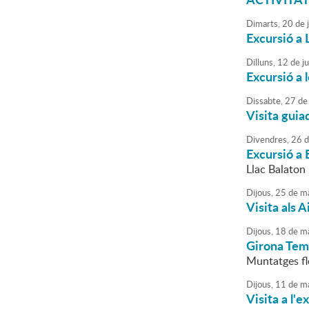
Dimarts,
20
de
Excursió a 
Dilluns,
12
de
j
Excursió a 
Dissabte,
27
de
Visita guia
Divendres,
26
d
Excursió a
Llac Balaton 
Dijous,
25
de
ma
Visita als 
Dijous,
18
de
ma
Girona Tem
Muntatges fl
Dijous,
11
de
ma
Visita a l'