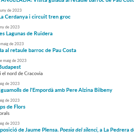
juny
de
2023
La Cerdanya i circuit tren groc
uny
de
2023
les Lagunas de Ruidera
maig
de
2023
da al retaule barroc de Pau Costa
e
maig
de
2023
 Budapest
i el nord de Cracovia
ig
de
2023
Aiguamolls de l'Empordà amb Pere Alzina Bilbeny
ig
de
2023
ps de Flors
orals
ig
de
2023
exposició de Jaume Plensa.
Poesia del silenci
, a La Pedrera 