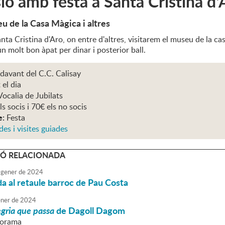
ió amb festa a Santa Cristina d'
u de la Casa Màgica i altres
nta Cristina d'Aro, on entre d'altres, visitarem el museu de la c
n molt bon àpat per dinar i posterior ball.
 davant del C.C. Calisay
 el dia
Vocalia de Jubilats
ls socis i 70€ els no socis
e:
Festa
des i visites guiades
Ó RELACIONADA
gener
de
2024
da al retaule barroc de Pau Costa
ner
de
2024
egria que passa
de Dagoll Dagom
liorama