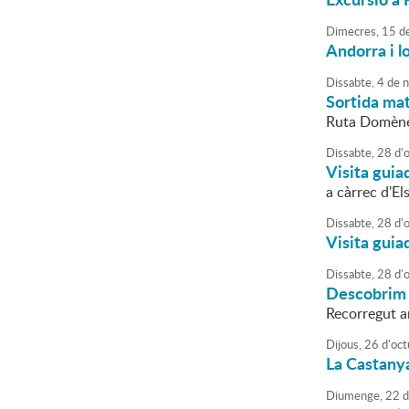
Dimecres,
15
d
Andorra i lo
Dissabte,
4
de
n
Sortida mat
Ruta Domène
Dissabte,
28
d'
Visita guia
a càrrec d'El
Dissabte,
28
d'
Visita guia
Dissabte,
28
d'
Descobrim
Recorregut am
Dijous,
26
d'
oct
La Castany
Diumenge,
22
d