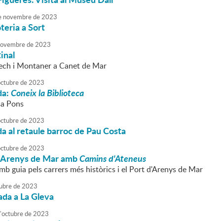
e
novembre
de
2023
teria a Sort
ovembre
de
2023
inal
ch i Montaner a Canet de Mar
octubre
de
2023
da:
Coneix la Biblioteca
sa Pons
octubre
de
2023
da al retaule barroc de Pau Costa
octubre
de
2023
 Arenys de Mar amb
Camins d'Ateneus
b guia pels carrers més històrics i el Port d'Arenys de Mar
ubre
de
2023
ada a La Gleva
'
octubre
de
2023