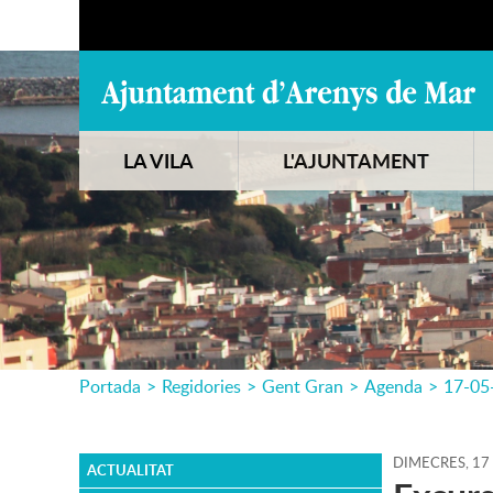
LA VILA
L'AJUNTAMENT
Portada
>
Regidories
>
Gent Gran
>
Agenda
>
17-05
DIMECRES,
17
ACTUALITAT