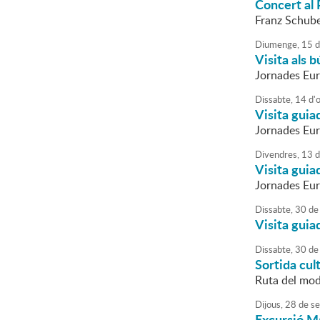
Concert al 
Franz Schube
Diumenge,
15
d
Visita als 
Jornades Eur
Dissabte,
14
d'
Visita guia
Jornades Eu
Divendres,
13
d
Visita guia
Jornades Eu
Dissabte,
30
de
Visita guia
Dissabte,
30
de
Sortida cul
Ruta del mod
Dijous,
28
de
se
Excursió M