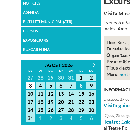
Excurs
NOTÍCIES
Visita Muse
AGENDA
BUTLLETÍ MUNICIPAL (ATR)
Excursió a Sa
inclòs, Amb u
CURSOS
EXPOSICIONS
Lloc:
Riera,
Durada:
Tot
BUSCAR FEINA
Organitza:
Preu:
60€ e
AGOST 2026
Tipus d'act
DL
DT
DC
DJ
DV
DS
DG
Marc:
Sorti
27
28
29
30
31
1
2
3
4
5
6
7
8
9
INFORMACI
10
11
12
13
14
15
16
Dissabte,
27
de
17
18
19
20
21
22
23
Visita guia
24
25
26
27
28
29
30
Dijous,
25
de
ge
31
1
2
3
4
5
6
Teatre:
L'al
al Teatre Po