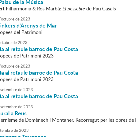
Palau de la Música
rt Filharmonia & Ros Marbà:
El pessebre
de Pau Casals
'
octubre
de
2023
búnkers d'Arenys de Mar
opees del Patrimoni
octubre
de
2023
da al retaule barroc de Pau Costa
ropees de Patrimoni 2023
'
octubre
de
2023
da al retaule barroc de Pau Costa
ropees de Patrimoni 2023
setembre
de
2023
da al retaule barroc de Pau Costa
setembre
de
2023
tural a Reus
ernisme de Domènech i Montaner. Recorregut per les obres de l
tembre
de
2023
arinera a Tarragona