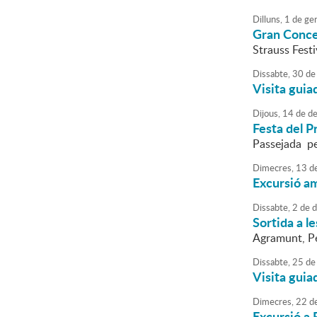
Dilluns,
1
de
ge
Gran Concer
Strauss Festi
Dissabte,
30
de
Visita guia
Dijous,
14
de
de
Festa del P
Passejada pe
Dimecres,
13
d
Excursió a
Dissabte,
2
de
d
Sortida a l
Agramunt, Pen
Dissabte,
25
de
Visita guia
Dimecres,
22
d
Excursió a 