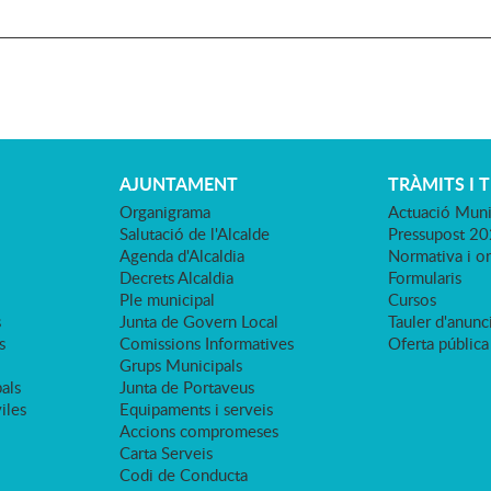
AJUNTAMENT
TRÀMITS I 
Organigrama
Actuació Muni
Salutació de l'Alcalde
Pressupost 2
Agenda d'Alcaldia
Normativa i o
Decrets Alcaldia
Formularis
Ple municipal
Cursos
s
Junta de Govern Local
Tauler d'anunci
s
Comissions Informatives
Oferta pública
Grups Municipals
als
Junta de Portaveus
viles
Equipaments i serveis
Accions compromeses
Carta Serveis
Codi de Conducta