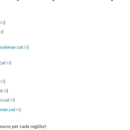
)
)
sdemar.cat
)
cat
)
)
at
)
.cat
)
mar.cat
)
euros per cada regidor)