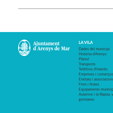
LA VILA
Dades del municipi
Història d'Arenys
Plànol
Transports
Telèfons d'interès
Empreses i comerço
Entitats i associacion
Fires i festes
Equipaments municip
Auterive i la Ràpita, 
germanes