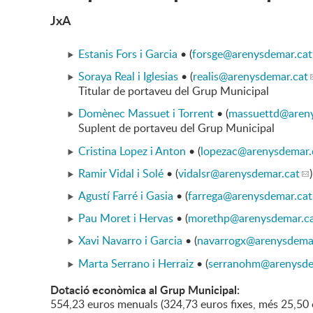
JxA
Estanis Fors i Garcia
• (
forsge
@arenysdemar.cat
Soraya Real i Iglesias
• (
realis
@arenysdemar.cat
Titular de portaveu del Grup Municipal
Domènec Massuet i Torrent
• (
massuettd
@areny
Suplent de portaveu del Grup Municipal
Cristina Lopez i Anton
• (
lopezac
@arenysdemar.
Ramir Vidal i Solé
• (
vidalsr
@arenysdemar.cat
)
Agustí Farré i Gasia
• (
farrega
@arenysdemar.cat
Pau Moret i Hervas
• (
morethp
@arenysdemar.c
Xavi Navarro i Garcia
• (
navarrogx
@arenysdemar
Marta Serrano i Herraiz
• (
serranohm
@arenysde
Dotació econòmica al Grup Municipal:
554,23 euros menuals (324,73 euros fixes, més 25,50 