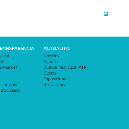
TRANSPARÈNCIA
ACTUALITAT
cipal
Notícies
026
Agenda
rdenances
Butlletí municipal (ATR)
Cursos
Exposicions
s oficials
Buscar feina
 d'ocupació