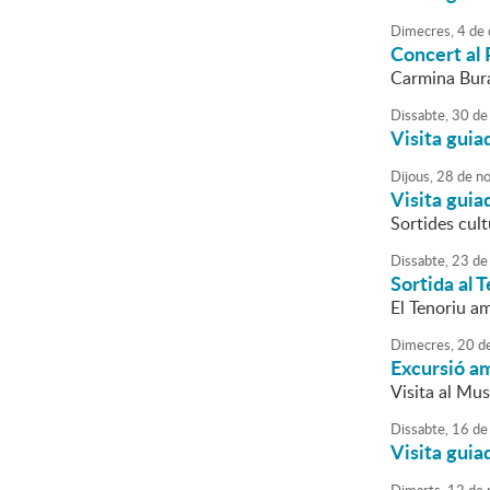
Dimecres,
4
de
Concert al 
Carmina Bura
Dissabte,
30
de
Visita guia
Dijous,
28
de
no
Visita guiad
Sortides cult
Dissabte,
23
de
Sortida al 
El Tenoriu am
Dimecres,
20
d
Excursió a
Visita al Mu
Dissabte,
16
de
Visita guia