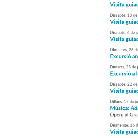
Visita guia
Dissabte,
13
de
Visita guia
Dissabte,
6
de
ju
Visita guia
Dimecres,
26
d
Excursió am
Dimarts,
25
de
Excursió a 
Dissabte,
22
de
Visita guia
Dilluns,
17
de
j
Música:
Ad
Òpera al Gra
Diumenge,
16
d
Visita guia