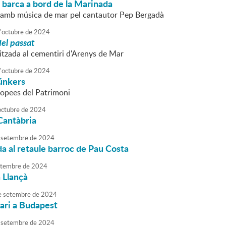
 barca a bord de la Marinada
amb música de mar pel cantautor Pep Bergadà
'
octubre
de
2024
del passat
litzada al cementiri d'Arenys de Mar
'
octubre
de
2024
búnkers
opees del Patrimoni
octubre
de
2024
Cantàbria
setembre
de
2024
da al retaule barroc de Pau Costa
tembre
de
2024
 Llançà
e
setembre
de
2024
rari a Budapest
setembre
de
2024