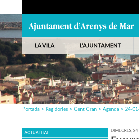
LA VILA
L'AJUNTAMENT
Portada
>
Regidories
>
Gent Gran
>
Agenda
>
24-01
DIMECRES,
24
ACTUALITAT