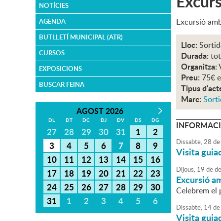
Excurs
NOTÍCIES
Excursió amb
AGENDA
BUTLLETÍ MUNICIPAL (ATR)
Lloc:
Sortid
CURSOS
Durada:
tot
Organitza:
EXPOSICIONS
Preu:
75€ e
BUSCAR FEINA
Tipus d'act
Marc:
Sorti
AGOST 2026
DL
DT
DC
DJ
DV
DS
DG
INFORMACI
27
28
29
30
31
1
2
Dissabte,
28
de
3
4
5
6
7
8
9
Visita guia
10
11
12
13
14
15
16
Dijous,
19
de
de
17
18
19
20
21
22
23
Excursió a
24
25
26
27
28
29
30
Celebrem el 
31
1
2
3
4
5
6
Dissabte,
14
de
Visita guia