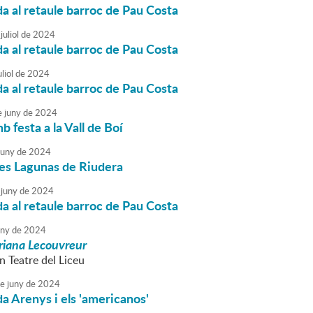
da al retaule barroc de Pau Costa
juliol
de
2024
da al retaule barroc de Pau Costa
liol
de
2024
da al retaule barroc de Pau Costa
e
juny
de
2024
b festa a la Vall de Boí
juny
de
2024
les Lagunas de Riudera
juny
de
2024
da al retaule barroc de Pau Costa
uny
de
2024
riana Lecouvreur
n Teatre del Liceu
e
juny
de
2024
da Arenys i els 'americanos'