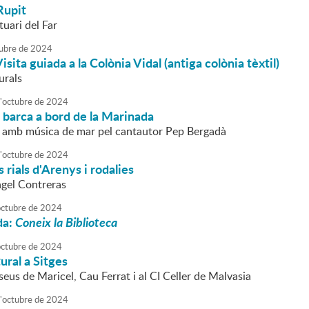
Rupit
tuari del Far
ubre
de
2024
isita guiada a la Colònia Vidal (antiga colònia tèxtil)
urals
'
octubre
de
2024
 barca a bord de la Marinada
 amb música de mar pel cantautor Pep Bergadà
'
octubre
de
2024
 rials d'Arenys i rodalies
ngel Contreras
octubre
de
2024
da:
Coneix la Biblioteca
octubre
de
2024
ural a Sitges
seus de Maricel, Cau Ferrat i al CI Celler de Malvasia
'
octubre
de
2024