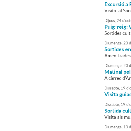
Excursió a 
Visita al San
Dijous,
24
d'
oct
Puig-reig: V
Sortides cult
Diumenge,
20
d
Sortides en
Amenitzades
Diumenge,
20
d
Matinal pels
A càrrec d'À
Dissabte,
19
d'
Visita guia
Dissabte,
19
d'
Sortida cult
Visita als mu
Diumenge,
13
d