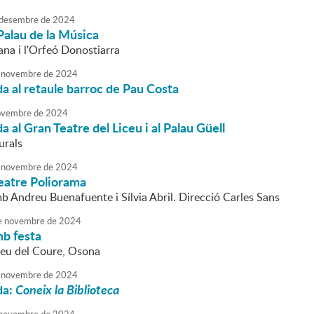
desembre
de
2024
Palau de la Música
na i l'Orfeó Donostiarra
novembre
de
2024
da al retaule barroc de Pau Costa
vembre
de
2024
a al Gran Teatre del Liceu i al Palau Güell
urals
novembre
de
2024
Teatre Poliorama
b Andreu Buenafuente i Sílvia Abril. Direcció Carles Sans
e
novembre
de
2024
mb festa
seu del Coure, Osona
novembre
de
2024
da:
Coneix la Biblioteca