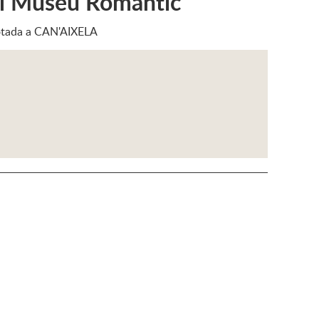
 al Museu Romàntic
çotada a CAN'AIXELA