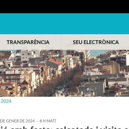
TRANSPARÈNCIA
SEU ELECTRÒNICA
-2024
DE
GENER
DE
2024
-
8 H MATÍ