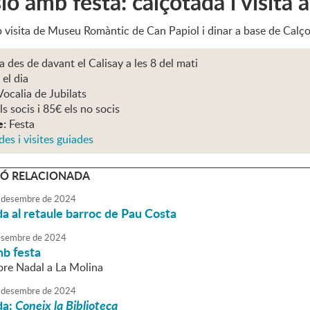
ió amb festa: calçotada i visita
 visita de Museu Romàntic de Can Papiol i dinar a base de Cal
a des de davant el Calisay a les 8 del mati
 el dia
Vocalia de Jubilats
ls socis i 85€ els no socis
e:
Festa
des i visites guiades
Ó RELACIONADA
desembre
de
2024
da al retaule barroc de Pau Costa
sembre
de
2024
mb festa
pre Nadal a La Molina
desembre
de
2024
da:
Coneix la Biblioteca