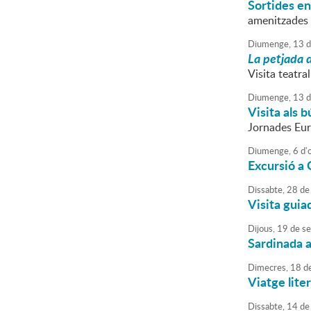
Sortides en
amenitzades 
Diumenge,
13
d
La petjada 
Visita teatra
Diumenge,
13
d
Visita als 
Jornades Eur
Diumenge,
6
d'
Excursió a 
Dissabte,
28
de
Visita guia
Dijous,
19
de
se
Sardinada a
Dimecres,
18
d
Viatge lite
Dissabte,
14
de