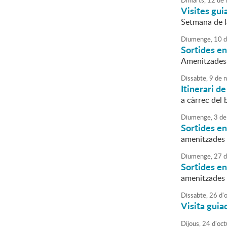
Dimarts,
12
de
Visites gui
Setmana de l
Diumenge,
10
d
Sortides en
Amenitzades
Dissabte,
9
de
n
Itinerari d
a càrrec del 
Diumenge,
3
de
Sortides en
amenitzades 
Diumenge,
27
d
Sortides en
amenitzades 
Dissabte,
26
d'
Visita guia
Dijous,
24
d'
oct