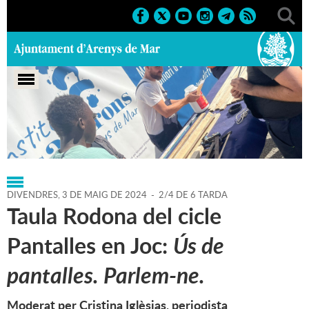
Portada
>
Regidories
>
Educació
>
Agenda
>
03-05-2024
DIVENDRES,
3
DE
MAIG
DE
2024
-
2/4 DE 6 TARDA
Taula Rodona del cicle
Pantalles en Joc:
Ús de
pantalles. Parlem-ne.
Moderat per Cristina Iglèsias, periodista