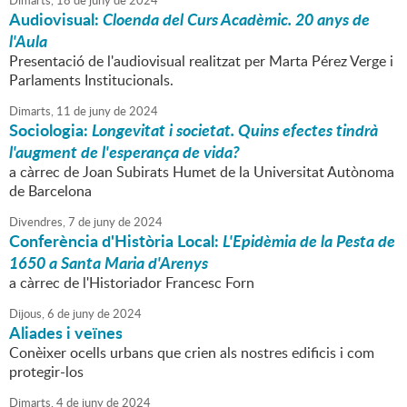
Dimarts,
18
de
juny
de
2024
Audiovisual:
Cloenda del Curs Acadèmic. 20 anys de
l'Aula
Presentació de l'audiovisual realitzat per Marta Pérez Verge i
Parlaments Institucionals.
Dimarts,
11
de
juny
de
2024
Sociologia:
Longevitat i societat. Quins efectes tindrà
l'augment de l'esperança de vida?
a càrrec de Joan Subirats Humet de la Universitat Autònoma
de Barcelona
Divendres,
7
de
juny
de
2024
Conferència d'Història Local:
L'Epidèmia de la Pesta de
1650 a Santa Maria d'Arenys
a càrrec de l'Historiador Francesc Forn
Dijous,
6
de
juny
de
2024
Aliades i veïnes
Conèixer ocells urbans que crien als nostres edificis i com
protegir-los
Dimarts,
4
de
juny
de
2024