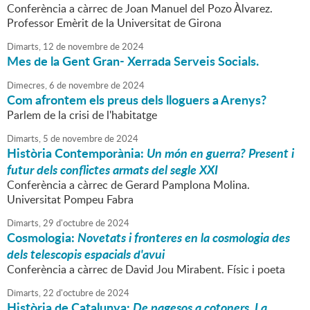
Conferència a càrrec de Joan Manuel del Pozo Àlvarez.
Professor Emèrit de la Universitat de Girona
Dimarts,
12
de
novembre
de
2024
Mes de la Gent Gran- Xerrada Serveis Socials.
Dimecres,
6
de
novembre
de
2024
Com afrontem els preus dels lloguers a Arenys?
Parlem de la crisi de l'habitatge
Dimarts,
5
de
novembre
de
2024
Història Contemporània:
Un món en guerra? Present i
futur dels conflictes armats del segle XXI
Conferència a càrrec de Gerard Pamplona Molina.
Universitat Pompeu Fabra
Dimarts,
29
d'
octubre
de
2024
Cosmologia:
Novetats i fronteres en la cosmologia des
dels telescopis espacials d'avui
Conferència a càrrec de David Jou Mirabent. Físic i poeta
Dimarts,
22
d'
octubre
de
2024
Història de Catalunya:
De pagesos a cotoners. La