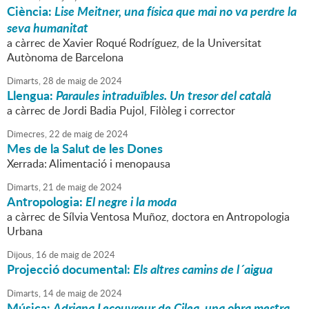
Ciència:
Lise Meitner, una física que mai no va perdre la
seva humanitat
a càrrec de Xavier Roqué Rodríguez, de la Universitat
Autònoma de Barcelona
Dimarts,
28
de
maig
de
2024
Llengua:
Paraules intraduïbles. Un tresor del català
a càrrec de Jordi Badia Pujol, Filòleg i corrector
Dimecres,
22
de
maig
de
2024
Mes de la Salut de les Dones
Xerrada: Alimentació i menopausa
Dimarts,
21
de
maig
de
2024
Antropologia:
El negre i la moda
a càrrec de Sílvia Ventosa Muñoz, doctora en Antropologia
Urbana
Dijous,
16
de
maig
de
2024
Projecció documental:
Els altres camins de l´aigua
Dimarts,
14
de
maig
de
2024
Música:
Adriana Lecouvreur de Cilea, una obra mestra