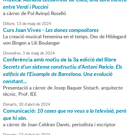
entre Verdi i Puccini
a càrrec de Pol Avinyó Roselló
Dilluns,
13
de
maig
de
2024
Curs Joan Vives -
Les dones compositores
La creació musical femenina en el temps. Des de Hildegard
von Bingen a Lili Boulanger
Divendres,
3
de
maig
de
2024
Conferència amb motiu de la 3a edició del llibre
Secrets d'un sistema constructiu d'Antoni Paricio. Els
edificis de l'Eixample de Barcelona. Una evolució
constant...
Presentació a càrrec de Josep Baquer Sistach, arquitecte
tècnic, Prof. IEE
Dimarts,
30
d'
abril
de
2024
Comunicació:
10 coses que no veus a la televisió, però
que hi són.
a càrrec de Joan Celdran Danés, periodista i escriptor
Dimarts,
23
d'
abril
de
2024