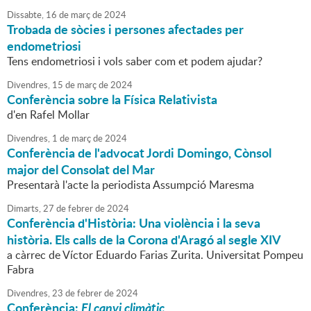
Dissabte,
16
de
març
de
2024
Trobada de sòcies i persones afectades per
endometriosi
Tens endometriosi i vols saber com et podem ajudar?
Divendres,
15
de
març
de
2024
Conferència sobre la Física Relativista
d'en Rafel Mollar
Divendres,
1
de
març
de
2024
Conferència de l'advocat Jordi Domingo, Cònsol
major del Consolat del Mar
Presentarà l'acte la periodista Assumpció Maresma
Dimarts,
27
de
febrer
de
2024
Conferència d'Història: Una violència i la seva
història. Els calls de la Corona d'Aragó al segle XIV
a càrrec de Víctor Eduardo Farias Zurita. Universitat Pompeu
Fabra
Divendres,
23
de
febrer
de
2024
Conferència:
El canvi climàtic