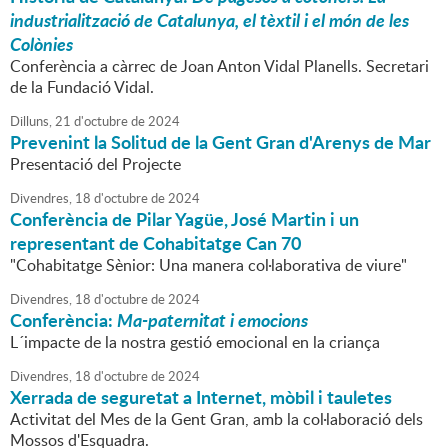
industrialització de Catalunya, el tèxtil i el món de les
Colònies
Conferència a càrrec de Joan Anton Vidal Planells. Secretari
de la Fundació Vidal.
Dilluns,
21
d'
octubre
de
2024
Prevenint la Solitud de la Gent Gran d'Arenys de Mar
Presentació del Projecte
Divendres,
18
d'
octubre
de
2024
Conferència de Pilar Yagüe, José Martin i un
representant de Cohabitatge Can 70
"Cohabitatge Sènior: Una manera col·laborativa de viure"
Divendres,
18
d'
octubre
de
2024
Conferència:
Ma-paternitat i emocions
L´impacte de la nostra gestió emocional en la criança
Divendres,
18
d'
octubre
de
2024
Xerrada de seguretat a Internet, mòbil i tauletes
Activitat del Mes de la Gent Gran, amb la col·laboració dels
Mossos d'Esquadra.