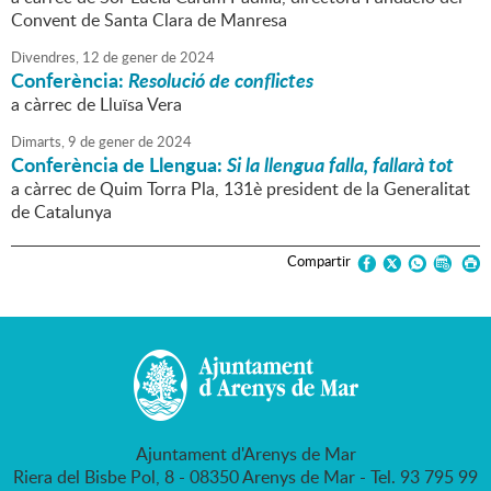
Convent de Santa Clara de Manresa
Divendres,
12
de
gener
de
2024
Conferència:
Resolució de conflictes
a càrrec de Lluïsa Vera
Dimarts,
9
de
gener
de
2024
Conferència de Llengua:
Si la llengua falla, fallarà tot
a càrrec de Quim Torra Pla, 131è president de la Generalitat
de Catalunya
Compartir
Ajuntament d'Arenys de Mar
Riera del Bisbe Pol, 8 - 08350 Arenys de Mar - Tel. 93 795 99