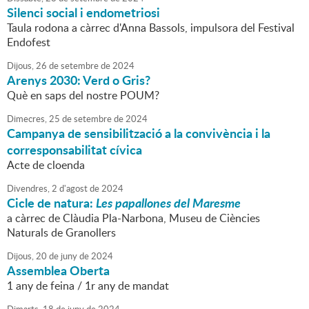
Silenci social i endometriosi
Taula rodona a càrrec d'Anna Bassols, impulsora del Festival
Endofest
Dijous,
26
de
setembre
de
2024
Arenys 2030: Verd o Gris?
Què en saps del nostre POUM?
Dimecres,
25
de
setembre
de
2024
Campanya de sensibilització a la convivència i la
corresponsabilitat cívica
Acte de cloenda
Divendres,
2
d'
agost
de
2024
Cicle de natura:
Les papallones del Maresme
a càrrec de Clàudia Pla-Narbona, Museu de Ciències
Naturals de Granollers
Dijous,
20
de
juny
de
2024
Assemblea Oberta
1 any de feina / 1r any de mandat