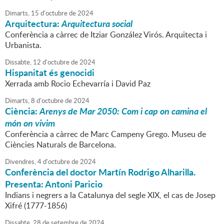
Dimarts,
15
d'
octubre
de
2024
Arquitectura:
Arquitectura social
Conferència a càrrec de Itziar González Virós. Arquitecta i
Urbanista.
Dissabte,
12
d'
octubre
de
2024
Hispanitat és genocidi
Xerrada amb Rocio Echevarría i David Paz
Dimarts,
8
d'
octubre
de
2024
Ciència:
Arenys de Mar 2050: Com i cap on camina el
món on vivim
Conferència a càrrec de Marc Campeny Grego. Museu de
Ciències Naturals de Barcelona.
Divendres,
4
d'
octubre
de
2024
Conferència del doctor Martín Rodrigo Alharilla.
Presenta: Antoni Paricio
Indians i negrers a la Catalunya del segle XIX, el cas de Josep
Xifré (1777-1856)
Dissabte,
28
de
setembre
de
2024