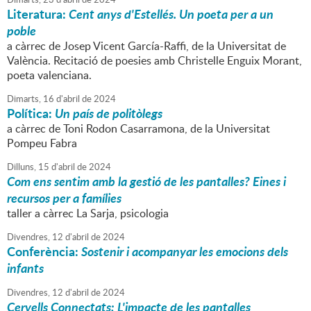
Literatura:
Cent anys d'Estellés. Un poeta per a un
poble
a càrrec de Josep Vicent García-Raffi, de la Universitat de
València. Recitació de poesies amb Christelle Enguix Morant,
poeta valenciana.
Dimarts,
16
d'
abril
de
2024
Política:
Un país de politòlegs
a càrrec de Toni Rodon Casarramona, de la Universitat
Pompeu Fabra
Dilluns,
15
d'
abril
de
2024
Com ens sentim amb la gestió de les pantalles? Eines i
recursos per a famílies
taller a càrrec La Sarja, psicologia
Divendres,
12
d'
abril
de
2024
Conferència:
Sostenir i acompanyar les emocions dels
infants
Divendres,
12
d'
abril
de
2024
Cervells Connectats: L'impacte de les pantalles