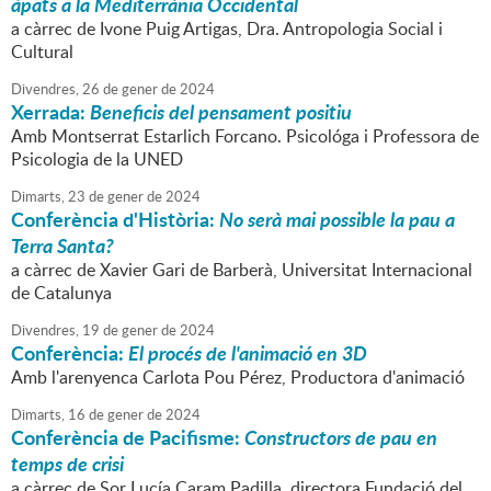
àpats a la Mediterrània Occidental
a càrrec de Ivone Puig Artigas, Dra. Antropologia Social i
Cultural
Divendres,
26
de
gener
de
2024
Xerrada:
Beneficis del pensament positiu
Amb Montserrat Estarlich Forcano. Psicológa i Professora de
Psicologia de la UNED
Dimarts,
23
de
gener
de
2024
Conferència d'Història:
No serà mai possible la pau a
Terra Santa?
a càrrec de Xavier Gari de Barberà, Universitat Internacional
de Catalunya
Divendres,
19
de
gener
de
2024
Conferència:
El procés de l'animació en 3D
Amb l'arenyenca Carlota Pou Pérez, Productora d'animació
Dimarts,
16
de
gener
de
2024
Conferència de Pacifisme:
Constructors de pau en
temps de crisi
a càrrec de Sor Lucía Caram Padilla, directora Fundació del