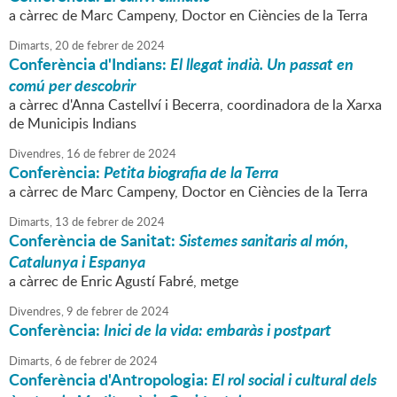
a càrrec de Marc Campeny, Doctor en Ciències de la Terra
Dimarts,
20
de
febrer
de
2024
Conferència d'Indians:
El llegat indià. Un passat en
comú per descobrir
a càrrec d'Anna Castellví i Becerra, coordinadora de la Xarxa
de Municipis Indians
Divendres,
16
de
febrer
de
2024
Conferència:
Petita biografia de la Terra
a càrrec de Marc Campeny, Doctor en Ciències de la Terra
Dimarts,
13
de
febrer
de
2024
Conferència de Sanitat:
Sistemes sanitaris al món,
Catalunya i Espanya
a càrrec de Enric Agustí Fabré, metge
Divendres,
9
de
febrer
de
2024
Conferència:
Inici de la vida: embaràs i postpart
Dimarts,
6
de
febrer
de
2024
Conferència d'Antropologia:
El rol social i cultural dels