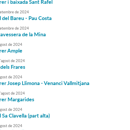
rer i baixada Sant Rafel
etembre
de
2024
al del Bareu - Pau Costa
etembre
de
2024
Travessera de la Mina
agost
de
2024
rrer Ample
'
agost
de
2024
 dels Frares
agost
de
2024
rrer Josep Llimona - Venanci Vallmitjana
'
agost
de
2024
rrer Margarides
agost
de
2024
l Sa Clavella (part alta)
agost
de
2024