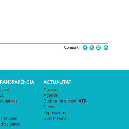
Compartir
TRANSPARÈNCIA
ACTUALITAT
cipal
Notícies
026
Agenda
rdenances
Butlletí municipal (ATR)
Cursos
Exposicions
s oficials
Buscar feina
 d'ocupació