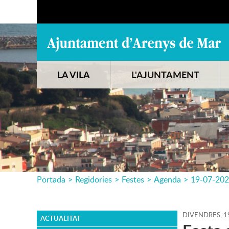
LA VILA
L'AJUNTAMENT
Portada
>
Regidories
>
Festes
>
Agenda
>
19-07-20
DIVENDRES,
1
ACTUALITAT