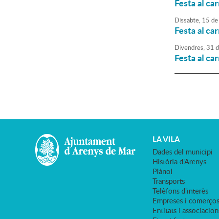
Festa al car
Dissabte,
15
de
Festa al ca
Divendres,
31
d
Festa al ca
LA VILA
Dades del municipi
Història d'Arenys
Plànol
Transports
Telèfons d'interès
Empreses i comerço
Entitats i associacion