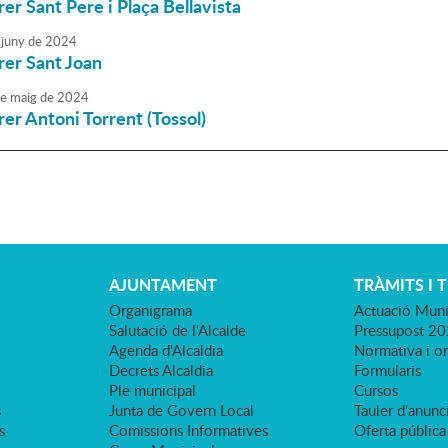
rer Sant Pere i Plaça Bellavista
juny
de
2024
rrer Sant Joan
e
maig
de
2024
rrer Antoni Torrent (Tossol)
AJUNTAMENT
TRÀMITS I 
Organigrama
Actuació Muni
Salutació de l'Alcalde
Pressupost 2
Agenda d'Alcaldia
Normativa i o
Decrets Alcaldia
Formularis
Ple municipal
Cursos
s
Junta de Govern Local
Tauler d'anunci
s
Comissions Informatives
Oferta pública