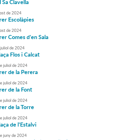
l Sa Clavella
ost
de
2024
rrer Escolàpies
ost
de
2024
rrer Comes d'en Sala
juliol
de
2024
laça Flos i Calcat
e
juliol
de
2024
rer de la Perera
e
juliol
de
2024
rer de la Font
e
juliol
de
2024
rer de la Torre
e
juliol
de
2024
laça de l'Estalvi
e
juny
de
2024