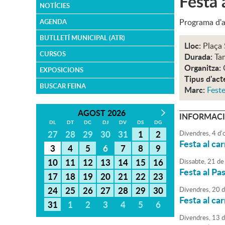
Festa 
NOTÍCIES
Programa d'ac
AGENDA
BUTLLETÍ MUNICIPAL (ATR)
Lloc:
Plaça
CURSOS
Durada:
Tam
Organitza:
EXPOSICIONS
Tipus d'act
BUSCAR FEINA
Marc:
Feste
AGOST 2026
INFORMACI
DL
DT
DC
DJ
DV
DS
DG
27
28
29
30
31
1
2
Divendres,
4
d'
Festa al ca
3
4
5
6
7
8
9
10
11
12
13
14
15
16
Dissabte,
21
de
Festa al Pa
17
18
19
20
21
22
23
24
25
26
27
28
29
30
Divendres,
20
d
Festa al car
31
1
2
3
4
5
6
Divendres,
13
d