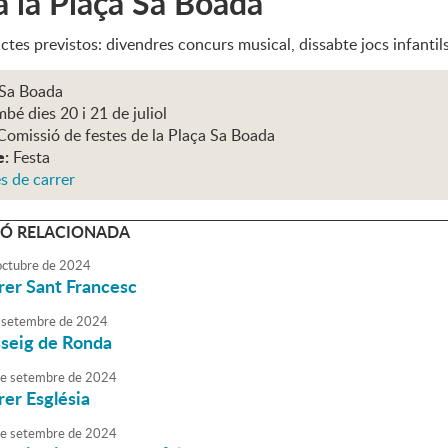
a la Plaça Sa Boada
tes previstos: divendres concurs musical, dissabte jocs infantils
 Sa Boada
bé dies 20 i 21 de juliol
Comissió de festes de la Plaça Sa Boada
e:
Festa
s de carrer
Ó RELACIONADA
octubre
de
2024
rrer Sant Francesc
setembre
de
2024
sseig de Ronda
e
setembre
de
2024
rer Església
e
setembre
de
2024