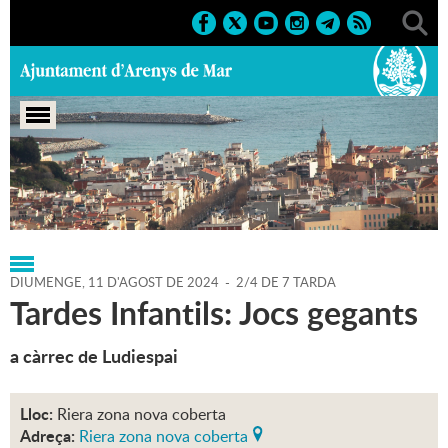
Portada
>
Regidories
>
Festes
>
Agenda
>
11-08-2024
DIUMENGE,
11
D'
AGOST
DE
2024
-
2/4 DE 7 TARDA
Tardes Infantils: Jocs gegants
a càrrec de Ludiespai
Lloc:
Riera zona nova coberta
Adreça:
Riera zona nova coberta