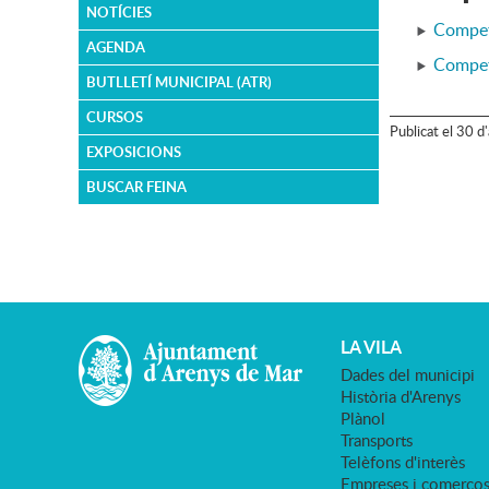
NOTÍCIES
Competi
AGENDA
Competi
BUTLLETÍ MUNICIPAL (ATR)
CURSOS
Publicat
el
30
d'
EXPOSICIONS
BUSCAR FEINA
LA VILA
Dades del municipi
Història d'Arenys
Plànol
Transports
Telèfons d'interès
Empreses i comerço