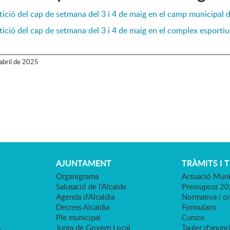
ció del cap de setmana del 3 i 4 de maig en el camp municipal d
ció del cap de setmana del 3 i 4 de maig en el complex esporti
abril
de
2025
AJUNTAMENT
TRÀMITS I 
Organigrama
Actuació Muni
Salutació de l'Alcalde
Pressupost 2
Agenda d'Alcaldia
Normativa i o
Decrets Alcaldia
Formularis
Ple municipal
Cursos
s
Junta de Govern Local
Tauler d'anunci