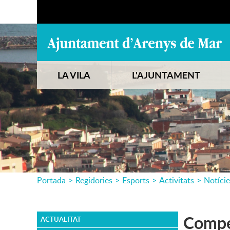
LA VILA
L'AJUNTAMENT
Portada
>
Regidories
>
Esports
>
Activitats
>
Notície
Compet
ACTUALITAT