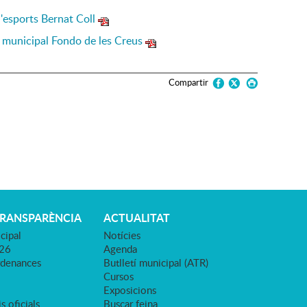
'esports Bernat Coll
u municipal Fondo de les Creus
Compartir
TRANSPARÈNCIA
ACTUALITAT
cipal
Notícies
026
Agenda
rdenances
Butlletí municipal (ATR)
Cursos
Exposicions
s oficials
Buscar feina