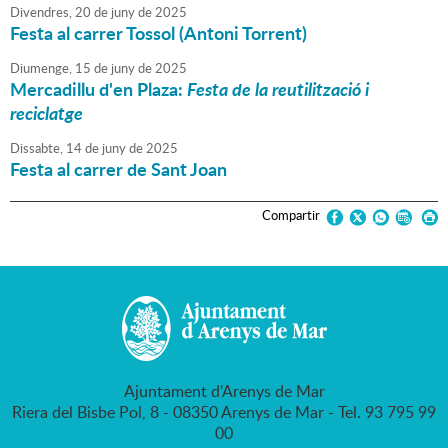
Divendres,
20
de
juny
de
2025
Festa al carrer Tossol (Antoni Torrent)
Diumenge,
15
de
juny
de
2025
Mercadillu d'en Plaza:
Festa de la reutilització i
reciclatge
Dissabte,
14
de
juny
de
2025
Festa al carrer de Sant Joan
Compartir
Ajuntament d'Arenys de Mar
Riera del Bisbe Pol, 8 - 08350 Arenys de Mar - Tel. 93 795 99
00