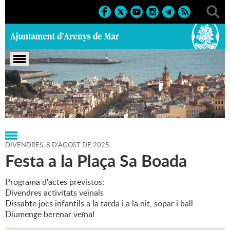
Portada
>
Regidories
>
Festes
>
Agenda
>
08-08-2025
DIVENDRES,
8
D'
AGOST
DE
2025
Festa a la Plaça Sa Boada
Programa d'actes previstos:
Divendres activitats veïnals
Dissabte jocs infantils a la tarda i a la nit, sopar i ball
Diumenge berenar veïnal