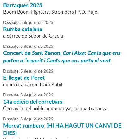
Barraques 2025
Boom Boom Fighters, Strombers i P.D. Pujol
Dissabte,
5
de
juliol
de
2025
Rumba catalana
a càrrec de Sabor de Gracia
Dissabte,
5
de
juliol
de
2025
Concert de Sant Zenon.
Cor l'Aixa: Cants que ens
porten a l'esperit i Cants que ens porta el vent
Dissabte,
5
de
juliol
de
2025
El llegat de Peret
concert a càrrec Dani Pubill
Dissabte,
5
de
juliol
de
2025
14a edició del correbars
Cercavila pel poble acompanyats d'una txaranga
Dissabte,
5
de
juliol
de
2025
Mercat rumbero (HI HA HAGUT UN CANVI DE
DIES)