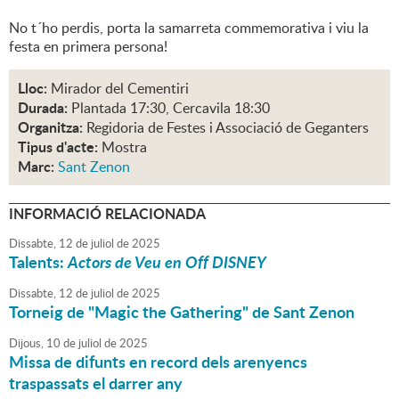
No t´ho perdis, porta la samarreta commemorativa i viu la
festa en primera persona!
Lloc:
Mirador del Cementiri
Durada:
Plantada 17:30, Cercavila 18:30
Organitza:
Regidoria de Festes i Associació de Geganters
Tipus d'acte:
Mostra
Marc:
Sant Zenon
INFORMACIÓ RELACIONADA
Dissabte,
12
de
juliol
de
2025
Talents:
Actors de Veu en Off DISNEY
Dissabte,
12
de
juliol
de
2025
Torneig de "Magic the Gathering" de Sant Zenon
Dijous,
10
de
juliol
de
2025
Missa de difunts en record dels arenyencs
traspassats el darrer any