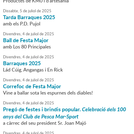
Productes de KM0 i d'artesania
Dissabte,
5
de
juliol
de
2025
Tarda Barraques 2025
amb els P.D. Pujol
Divendres,
4
de
juliol
de
2025
Ball de Festa Major
amb Los 80 Principales
Divendres,
4
de
juliol
de
2025
Barraques 2025
Lád Cúig, Angangas i En Rick
Divendres,
4
de
juliol
de
2025
Correfoc de Festa Major
Vine a ballar sota les espurnes dels diables!
Divendres,
4
de
juliol
de
2025
Pregó de festes i brindis popular.
Celebració dels 100
anys del Club de Pesca Mar-Sport
a càrrec del seu president Sr. Joan Majó
Divendres,
4
de
juliol
de
2025