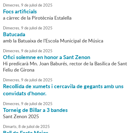
Dimecres,
9
de
juliol
de
2025
Focs artificials
a càrrec de la Pirotècnia Estalella
Dimecres,
9
de
juliol
de
2025
Batucada
amb la Batuaixa de l'Escola Municipal de Música
Dimecres,
9
de
juliol
de
2025
Ofici solemne en honor a Sant Zenon
Hi predicarà Mn. Joan Baburés, rector de la Basílica de Sant
Feliu de Girona
Dimecres,
9
de
juliol
de
2025
Recollida de xumets i cercavila de gegants amb uns
convidats d'honor.
Dimecres,
9
de
juliol
de
2025
Torneig de Billar a 3 bandes
Sant Zenon 2025
Dimarts,
8
de
juliol
de
2025
Ball de Festa Major