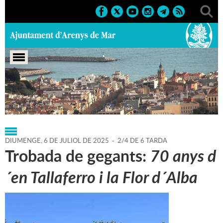
Portada
>
Regidories
>
Festes
>
Agenda
>
06-07-2025
DIUMENGE,
6
DE
JULIOL
DE
2025
-
2/4 DE 6 TARDA
Trobada de gegants:
70 anys d
´en Tallaferro i la Flor d´Alba