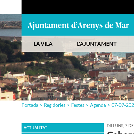
LA VILA
L'AJUNTAMENT
Portada
>
Regidories
>
Festes
>
Agenda
>
07-07-20
DILLUNS,
7
DE
ACTUALITAT