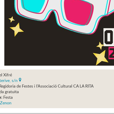
el Xifré
erive, s/n
Regidoria de Festes i l'Associació Cultural CA LA RITA
da gratuïta
e:
Festa
 Zenon