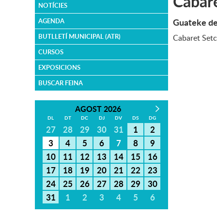
Cabar
NOTÍCIES
Guateke de
AGENDA
BUTLLETÍ MUNICIPAL (ATR)
Cabaret Setci
CURSOS
EXPOSICIONS
BUSCAR FEINA
AGOST 2026
DL
DT
DC
DJ
DV
DS
DG
27
28
29
30
31
1
2
3
4
5
6
7
8
9
10
11
12
13
14
15
16
17
18
19
20
21
22
23
24
25
26
27
28
29
30
31
1
2
3
4
5
6