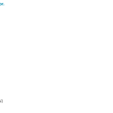
or.
í)