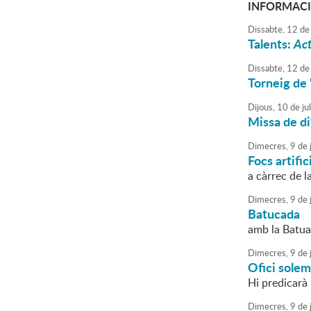
INFORMACI
Dissabte,
12
de
Talents:
Act
Dissabte,
12
de
Torneig de
Dijous,
10
de
jul
Missa de di
Dimecres,
9
de
j
Focs artific
a càrrec de l
Dimecres,
9
de
j
Batucada
amb la Batua
Dimecres,
9
de
j
Ofici sole
Hi predicarà 
Dimecres,
9
de
j