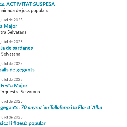
ocs. ACTIVITAT SUSPESA
 mainada de jocs populars
juliol
de
2025
ta Major
tra Selvatana
juliol
de
2025
rta de sardanes
 Selvatana
juliol
de
2025
alls de gegants
juliol
de
2025
 Festa Major
l'Orquestra Selvatana
juliol
de
2025
 gegants:
70 anys d´en Tallaferro i la Flor d´Alba
juliol
de
2025
cal i fideuà popular