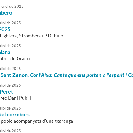
juliol
de
2025
mbero
liol
de
2025
2025
ghters, Strombers i P.D. Pujol
liol
de
2025
lana
Sabor de Gracia
liol
de
2025
 Sant Zenon.
Cor l'Aixa: Cants que ens porten a l'esperit i 
liol
de
2025
 Peret
rec Dani Pubill
liol
de
2025
del correbars
l poble acompanyats d'una txaranga
liol
de
2025