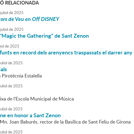
Ó RELACIONADA
juliol
de
2025
ors de Veu en Off DISNEY
juliol
de
2025
 "Magic the Gathering" de Sant Zenon
iol
de
2025
funts en record dels arenyencs traspassats el darrer any
uliol
de
2025
ials
a Pirotècnia Estalella
uliol
de
2025
ixa de l'Escola Municipal de Música
uliol
de
2025
mne en honor a Sant Zenon
Mn. Joan Baburés, rector de la Basílica de Sant Feliu de Girona
uliol
de
2025