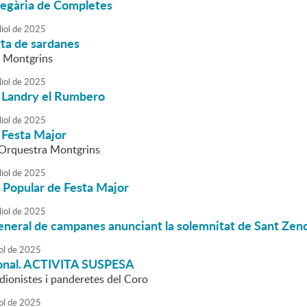
regària de Completes
liol
de
2025
rta de sardanes
a Montgrins
liol
de
2025
 Landry el Rumbero
liol
de
2025
 Festa Major
l'Orquestra Montgrins
liol
de
2025
 Popular de Festa Major
liol
de
2025
eneral de campanes anunciant la solemnitat de Sant Zen
ol
de
2025
cional. ACTIVITA SUSPESA
dionistes i panderetes del Coro
ol
de
2025