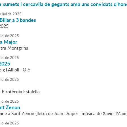
e xumets i cercavila de gegants amb uns convidats d'hon
uliol
de
2025
Billar a 3 bandes
2025
liol
de
2025
ta Major
stra Montgrins
liol
de
2025
2025
g i Allioli i Olé
liol
de
2025
a Pirotècnia Estalella
liol
de
2025
nt Zenon
mne a Sant Zenon (lletra de Joan Draper i música de Xavier Maim
liol
de
2025