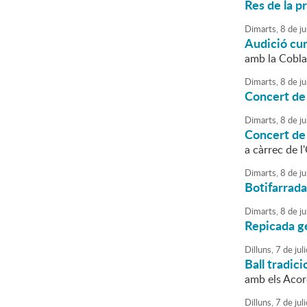
Res de la p
Dimarts,
8
de
ju
Audició cu
amb la Cobl
Dimarts,
8
de
ju
Concert de
Dimarts,
8
de
ju
Concert de
a càrrec de 
Dimarts,
8
de
ju
Botifarrada
Dimarts,
8
de
ju
Repicada g
Dilluns,
7
de
juli
Ball tradi
amb els Acor
Dilluns,
7
de
juli