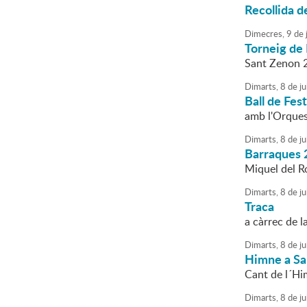
Recollida d
Dimecres,
9
de
j
Torneig de 
Sant Zenon 
Dimarts,
8
de
ju
Ball de Fes
amb l'Orque
Dimarts,
8
de
ju
Barraques 
Miquel del Roi
Dimarts,
8
de
ju
Traca
a càrrec de l
Dimarts,
8
de
ju
Himne a Sa
Cant de l´Hi
Dimarts,
8
de
ju