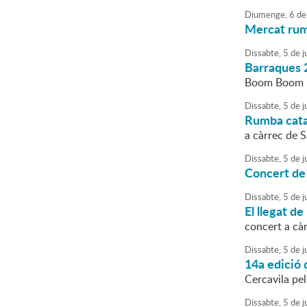
Diumenge,
6
de
Mercat ru
Dissabte,
5
de
ju
Barraques 
Boom Boom Fi
Dissabte,
5
de
ju
Rumba cata
a càrrec de 
Dissabte,
5
de
ju
Concert de
Dissabte,
5
de
ju
El llegat de
concert a càr
Dissabte,
5
de
ju
14a edició 
Cercavila pe
Dissabte,
5
de
ju