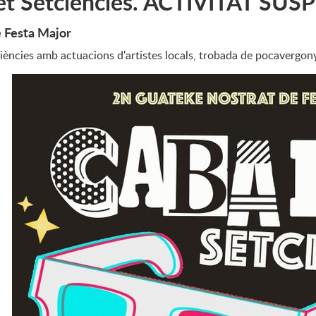
et Setciències. ACTIVITAT SUS
 Festa Major
ències amb actuacions d'artistes locals, trobada de pocavergonyes