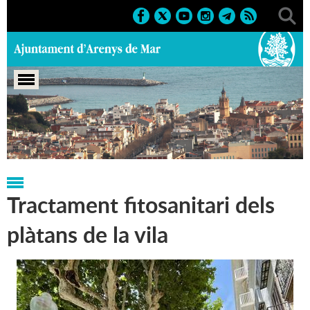
Portada
>
Regidories
>
Medi Ambient
>
Notícies
Tractament fitosanitari dels
plàtans de la vila