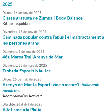
2025
Dilluns,
16
de
juny
de
2025
Classe gratuïta de Zumba i Body Balance
Ritme i equilibri
Divendres,
13
de
juny
de
2025
Caminada popular contra l'abús i el maltractament a
les persones grans
Diumenge,
1
de
juny
de
2025
46a Marxa Trail Arenys de Mar
Diumenge,
25
de
maig
de
2025
Trobada Esports Nàutics
Dijous,
15
de
maig
de
2025
Arenys de Mar fa Esport:
vine a moure't, balla amb
nosaltres.
Acompanya'ns Activa't
Dissabte,
26
d'
abril
de
2025
Atletisme a la Platja