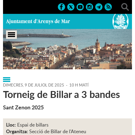
Portada
>
Regidories
>
Esports
>
Agenda
>
09-07-2025
DIMECRES,
9
DE
JULIOL
DE
2025
-
10 H MATÍ
Torneig de Billar a 3 bandes
Sant Zenon 2025
Lloc:
Espai de billars
Organitza:
Secció de Billar de l'Ateneu