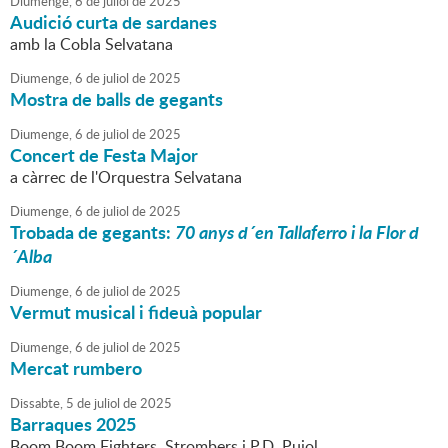
Diumenge,
6
de
juliol
de
2025
Audició curta de sardanes
amb la Cobla Selvatana
Diumenge,
6
de
juliol
de
2025
Mostra de balls de gegants
Diumenge,
6
de
juliol
de
2025
Concert de Festa Major
a càrrec de l'Orquestra Selvatana
Diumenge,
6
de
juliol
de
2025
Trobada de gegants:
70 anys d´en Tallaferro i la Flor d
´Alba
Diumenge,
6
de
juliol
de
2025
Vermut musical i fideuà popular
Diumenge,
6
de
juliol
de
2025
Mercat rumbero
Dissabte,
5
de
juliol
de
2025
Barraques 2025
Boom Boom Fighters, Strombers i P.D. Pujol