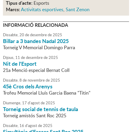
Tipus d'acte:
Esports
Marcs:
Activitats esportives
,
Sant Zenon
INFORMACIÓ RELACIONADA
Dissabte,
20
de
desembre
de
2025
Billar a 3 bandes Nadal 2025
Torneig V Memorial Domingo Parra
Dijous,
11
de
desembre
de
2025
Nit de l'Esport
21a Menció especial Bernat Coll
Dissabte,
8
de
novembre
de
2025
45è Cros dels Arenys
Trofeu Memorial Lluís Garcia Baena "Titin"
Diumenge,
17
d'
agost
de
2025
Torneig social de tennis de taula
Torneig amistós Sant Roc 2025
Dissabte,
16
d'
agost
de
2025
Simultània d'Escacs Sant Roc 2025