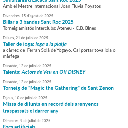
Amb el Mestre Internacional Joan Fluvià Poyatos
Divendres,
15
d'
agost
de
2025
Billar a 3 bandes Sant Roc 2025
Torneig amistós Interclubs: Ateneu - C.B. Blnes
Dilluns,
21
de
juliol
de
2025
Taller de ioga:
Ioga a la platja
a càrrec de Ferran Solà de Yogayo. Cal portar tovallola o
màrfega
Dissabte,
12
de
juliol
de
2025
Talents:
Actors de Veu en Off DISNEY
Dissabte,
12
de
juliol
de
2025
Torneig de "Magic the Gathering" de Sant Zenon
Dijous,
10
de
juliol
de
2025
Missa de difunts en record dels arenyencs
traspassats el darrer any
Dimecres,
9
de
juliol
de
2025
Focs artificials