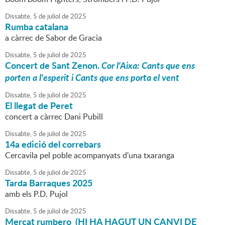
Dissabte,
5
de
juliol
de
2025
Rumba catalana
a càrrec de Sabor de Gracia
Dissabte,
5
de
juliol
de
2025
Concert de Sant Zenon.
Cor l'Aixa: Cants que ens
porten a l'esperit i Cants que ens porta el vent
Dissabte,
5
de
juliol
de
2025
El llegat de Peret
concert a càrrec Dani Pubill
Dissabte,
5
de
juliol
de
2025
14a edició del correbars
Cercavila pel poble acompanyats d'una txaranga
Dissabte,
5
de
juliol
de
2025
Tarda Barraques 2025
amb els P.D. Pujol
Dissabte,
5
de
juliol
de
2025
Mercat rumbero (HI HA HAGUT UN CANVI DE