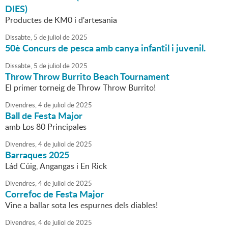
DIES)
Productes de KM0 i d'artesania
Dissabte,
5
de
juliol
de
2025
50è Concurs de pesca amb canya infantil i juvenil.
Dissabte,
5
de
juliol
de
2025
Throw Throw Burrito Beach Tournament
El primer torneig de Throw Throw Burrito!
Divendres,
4
de
juliol
de
2025
Ball de Festa Major
amb Los 80 Principales
Divendres,
4
de
juliol
de
2025
Barraques 2025
Lád Cúig, Angangas i En Rick
Divendres,
4
de
juliol
de
2025
Correfoc de Festa Major
Vine a ballar sota les espurnes dels diables!
Divendres,
4
de
juliol
de
2025