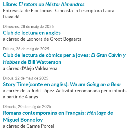
Llibre:
El retorn de Néstor Almendros
Entrevista de Eloi Tomàs -Cineasta- a l'escriptora Laura
Gavaldà
Dimecres,
28
de
maig
de
2025
Club de lectura en anglès
a càrrec de Leonora de Groot Bogaarts
Dilluns,
26
de
maig
de
2025
Club de lectura de còmics per a joves:
El Gran Calvin y
Hobbes
de Bill Watterson
a càrrec d'Alejo Valdearena
Dijous,
22
de
maig
de
2025
Story Time(conte en anglès):
We are Going on a Bear
a carrèc de la Judit López. Activitat recomanada per a infants
a partir de 4 anys
Dimarts,
20
de
maig
de
2025
Romans contemporains en Français:
Héritage
de
Miguel Bonnefoy
a càrrec de Carme Porcel