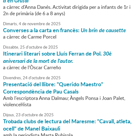
d'en Grúfal
a càrrec d'Anna Danés. Activitat dirigida per a infants de 1r i
2n de primària (de 6 a 8 anys)
Dimarts,
4
de
novembre
de
2025
Converses a la carta en francès:
Un brin de causette
a càrrec de Carme Porcel
Dissabte,
25
d'
octubre
de
2025
Itinerari literari sobre Lluís Ferran de Pol.
30è
aniversari de la mort de l'autor.
a càrrec de l'Òscar Carreño
Divendres,
24
d'
octubre
de
2025
Presentació del llibre: "Querido Maestro"
Correspondència de Pau Casals
Amb l'escriptora Anna Dalmau; Àngels Ponsa i Joan Palet,
violencel·lista
Dijous,
23
d'
octubre
de
2025
Trobada clubs de lectura del Maresme: "Cavall, atleta,
ocell" de Manel Baixauli
amb la periodista Marta Rubirola