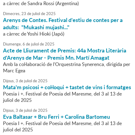
a càrrec de Sandra Rossi (Argentina)
Dimecres,
23
de
juliol
de
2025
Arenys de Contes. Festival d'estiu de contes per a
adults: "Mukashi mujashi..."
a càrrec de Yoshi Hioki (Japó)
Diumenge,
6
de
juliol
de
2025
Acte de Lliurament de Premis: 44a Mostra Literària
d'Arenys de Mar - Premis Mn. Martí Amagat
Amb la col·laboració de l'Orquestrina Synerenca, dirigida per
Marc Egea
Dijous,
3
de
juliol
de
2025
Mata'm psicosi + col·loqui + tastet de vins i formatges
Poesia i +. Festival de Poesia del Maresme, del 3 al 13 de
juliol de 2025
Dijous,
3
de
juliol
de
2025
Eva Baltasar + Bru Ferri + Carolina Bartomeu
Poesia I +. Festival de Poesia del Maresme, del 3 al 13 de
juliol del 2025