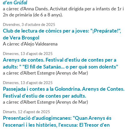
d'en Grúfal
a càrrec d'Anna Danés. Activitat dirigida per a infants de 1r i
2n de primària (de 6 a 8 anys).
Divendres,
3
d'
octubre
de
2025
Club de lectura de còmics per a joves: "¡Prepárate!",
de Vera Brosgol
A càrrec d'Alejo Valdearena
Dimecres,
13
d'
agost
de
2025
Arenys de contes. Festival d'estiu de contes per a
adults: " "El fill de Satanàs... o per què som dolents"
a càrrec d'Albert Estengre (Arenys de Mar)
Dimecres,
13
d'
agost
de
2025
Passejada i contes a la Golondrina. Arenys de Contes.
Festival d'estiu de contes per adults.
a càrrec d'Albert Estengre (Arenys de Mar)
Dimarts,
12
d'
agost
de
2025
Presentació d'audiogimcanes: "Quan Arenys és
l'escenari i les històries, l'excusa: El Tresor d'en