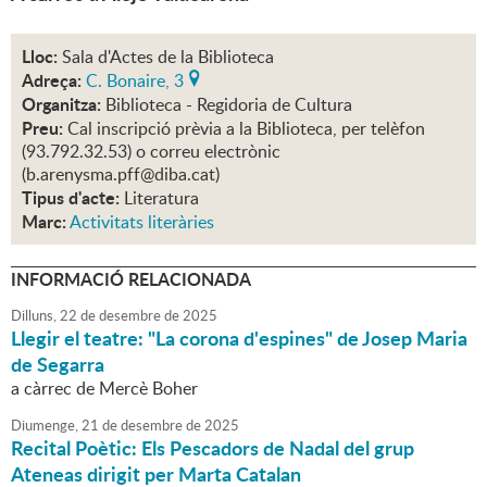
Lloc:
Sala d'Actes de la Biblioteca
Adreça:
C. Bonaire, 3
Organitza:
Biblioteca - Regidoria de Cultura
Preu:
Cal inscripció prèvia a la Biblioteca, per telèfon
(93.792.32.53) o correu electrònic
(b.arenysma.pff@diba.cat)
Tipus d'acte:
Literatura
Marc:
Activitats literàries
INFORMACIÓ RELACIONADA
Dilluns,
22
de
desembre
de
2025
Llegir el teatre: "La corona d'espines" de Josep Maria
de Segarra
a càrrec de Mercè Boher
Diumenge,
21
de
desembre
de
2025
Recital Poètic: Els Pescadors de Nadal del grup
Ateneas dirigit per Marta Catalan