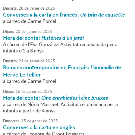
Dimarts,
28
de
gener
de
2025
Converses a la carta en francès:
Un brin de causette
a càrrec de Carme Porcel
Dijous,
23
de
gener
de
2025
Hora del conte:
Històries d'un jardí
A càrrec de l'Eva González. Activitat recomanada per a
infants d'1 a 3 anys
Dimarts,
21
de
gener
de
2025
Romans contemporains en Français:
L'anomalie
de
Hervé Le Tellier
a càrrec de Carme Porcel
Dijous,
16
de
gener
de
2025
Hora del conte:
Cinc enrabiades i cinc bruixes
a càrrec de Núria Massuet. Activitat recomanada per a
infants a partir de 4 anys
Dimecres,
15
de
gener
de
2025
Converses a la carta en anglès
a càrrec de Leonora de Groot Bogaarts