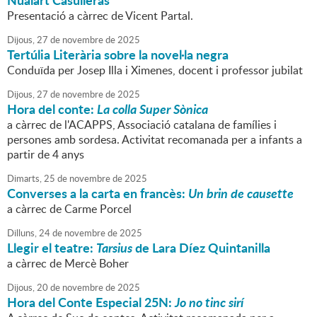
Nualart Casulleras
Presentació a càrrec de Vicent Partal.
Dijous,
27
de
novembre
de
2025
Tertúlia Literària sobre la novel·la negra
Conduïda per Josep Illa i Ximenes, docent i professor jubilat
Dijous,
27
de
novembre
de
2025
Hora del conte:
La colla Super Sònica
a càrrec de l'ACAPPS, Associació catalana de famílies i
persones amb sordesa. Activitat recomanada per a infants a
partir de 4 anys
Dimarts,
25
de
novembre
de
2025
Converses a la carta en francès:
Un brin de causette
a càrrec de Carme Porcel
Dilluns,
24
de
novembre
de
2025
Llegir el teatre:
Tarsius
de Lara Díez Quintanilla
a càrrec de Mercè Boher
Dijous,
20
de
novembre
de
2025
Hora del Conte Especial 25N:
Jo no tinc sirí