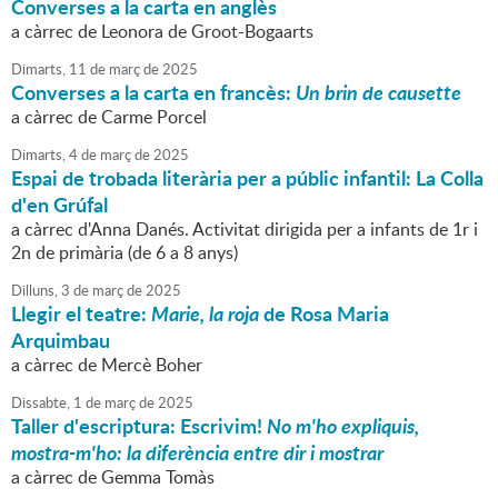
Converses a la carta en anglès
a càrrec de Leonora de Groot-Bogaarts
Dimarts,
11
de
març
de
2025
Converses a la carta en francès:
Un brin de causette
a càrrec de Carme Porcel
Dimarts,
4
de
març
de
2025
Espai de trobada literària per a públic infantil: La Colla
d'en Grúfal
a càrrec d'Anna Danés. Activitat dirigida per a infants de 1r i
2n de primària (de 6 a 8 anys)
Dilluns,
3
de
març
de
2025
Llegir el teatre:
Marie, la roja
de Rosa Maria
Arquimbau
a càrrec de Mercè Boher
Dissabte,
1
de
març
de
2025
Taller d'escriptura: Escrivim!
No m'ho expliquis,
mostra-m'ho: la diferència entre dir i mostrar
a càrrec de Gemma Tomàs