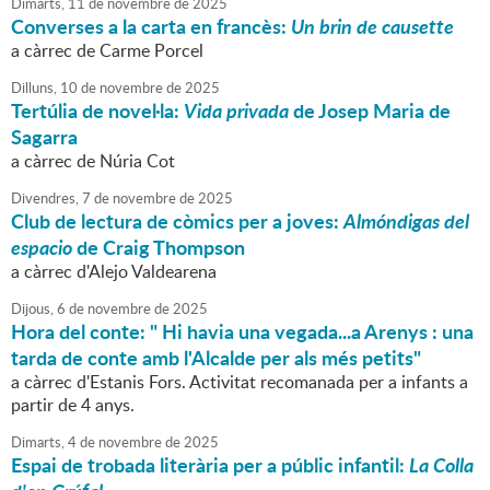
Dimarts,
11
de
novembre
de
2025
Converses a la carta en francès:
Un brin de causette
a càrrec de Carme Porcel
Dilluns,
10
de
novembre
de
2025
Tertúlia de novel·la:
Vida privada
de Josep Maria de
Sagarra
a càrrec de Núria Cot
Divendres,
7
de
novembre
de
2025
Club de lectura de còmics per a joves:
Almóndigas del
espacio
de Craig Thompson
a càrrec d'Alejo Valdearena
Dijous,
6
de
novembre
de
2025
Hora del conte: " Hi havia una vegada...a Arenys : una
tarda de conte amb l'Alcalde per als més petits"
a càrrec d'Estanis Fors. Activitat recomanada per a infants a
partir de 4 anys.
Dimarts,
4
de
novembre
de
2025
Espai de trobada literària per a públic infantil:
La Colla