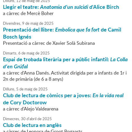
Dilluns,
12
de
maig
de
2025
Llegir el teatre:
Anatomia d'un suïcidi
d'Alice Birch
a càrrec de Mercè Boher
Divendres,
9
de
maig
de
2025
Presentació del llibre:
Embolica que fa fort
de Camil
Bosch Ignés
Presentació a càrrec de Xavier Solà Subirana
Dimarts,
6
de
maig
de
2025
Espai de trobada literària per a públic infantil:
La Colla
d'en Grúfal
a càrrec d'Anna Danés. Activitat dirigida per a infants de 1r i
2n de primària (de 6 a 8 anys)
Dilluns,
5
de
maig
de
2025
Club de lectura de còmics per a joves:
En la vida real
de Cory Doctorow
a càrrec d'Alejo Valdearena
Dimecres,
30
d'
abril
de
2025
Club de lectura en anglès
a càrrec de Leonora de Groot Bogaarts