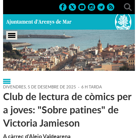
Portada
>
Regidories
>
Cultura
>
Agenda
>
05-12-2025
DIVENDRES,
5
DE
DESEMBRE
DE
2025
-
6 H TARDA
Club de lectura de còmics per
a joves: "Sobre patines" de
Victoria Jamieson
A càrrec d'Alejo Valdearena