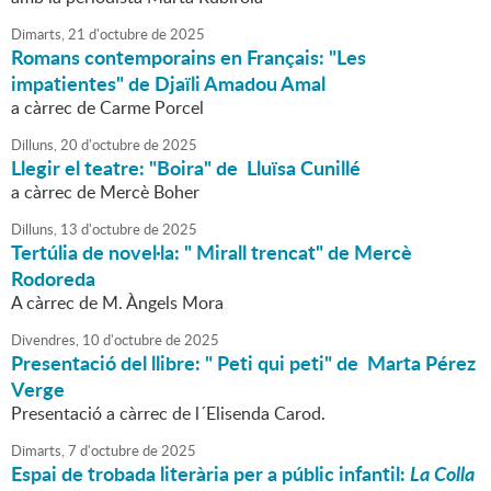
Dimarts,
21
d'
octubre
de
2025
Romans contemporains en Français: "Les
impatientes" de Djaïli Amadou Amal
a càrrec de Carme Porcel
Dilluns,
20
d'
octubre
de
2025
Llegir el teatre: "Boira" de Lluïsa Cunillé
a càrrec de Mercè Boher
Dilluns,
13
d'
octubre
de
2025
Tertúlia de novel·la: " Mirall trencat" de Mercè
Rodoreda
A càrrec de M. Àngels Mora
Divendres,
10
d'
octubre
de
2025
Presentació del llibre: " Peti qui peti" de Marta Pérez
Verge
Presentació a càrrec de l´Elisenda Carod.
Dimarts,
7
d'
octubre
de
2025
Espai de trobada literària per a públic infantil:
La Colla