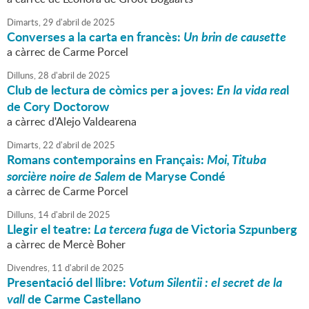
Dimarts,
29
d'
abril
de
2025
Converses a la carta en francès:
Un brin de causette
a càrrec de Carme Porcel
Dilluns,
28
d'
abril
de
2025
Club de lectura de còmics per a joves:
En la vida rea
l
de Cory Doctorow
a càrrec d'Alejo Valdearena
Dimarts,
22
d'
abril
de
2025
Romans contemporains en Français:
Moi, Tituba
sorcière noire de Salem
de Maryse Condé
a càrrec de Carme Porcel
Dilluns,
14
d'
abril
de
2025
Llegir el teatre:
La tercera fuga
de Victoria Szpunberg
a càrrec de Mercè Boher
Divendres,
11
d'
abril
de
2025
Presentació del llibre:
Votum Silentii : el secret de la
vall
de Carme Castellano