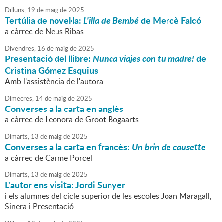
Dilluns,
19
de
maig
de
2025
Tertúlia de novel·la:
L'illa de Bembé
de Mercè Falcó
a càrrec de Neus Ribas
Divendres,
16
de
maig
de
2025
Presentació del llibre:
Nunca viajes con tu madre!
de
Cristina Gómez Esquius
Amb l'assistència de l'autora
Dimecres,
14
de
maig
de
2025
Converses a la carta en anglès
a càrrec de Leonora de Groot Bogaarts
Dimarts,
13
de
maig
de
2025
Converses a la carta en francès:
Un brin de causette
a càrrec de Carme Porcel
Dimarts,
13
de
maig
de
2025
L'autor ens visita: Jordi Sunyer
i els alumnes del cicle superior de les escoles Joan Maragall,
Sinera i Presentació