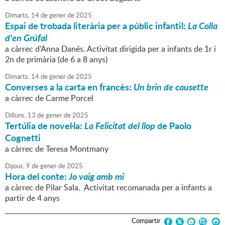
Dimarts,
14
de
gener
de
2025
Espai de trobada literària per a públic infantil:
La Colla
d'en Grúfal
a càrrec d'Anna Danés. Activitat dirigida per a infants de 1r i
2n de primària (de 6 a 8 anys)
Dimarts,
14
de
gener
de
2025
Converses a la carta en francès:
Un brin de causette
a càrrec de Carme Porcel
Dilluns,
13
de
gener
de
2025
Tertúlia de novel·la:
La Felicitat del llop
de Paolo
Cognetti
a càrrec de Teresa Montmany
Dijous,
9
de
gener
de
2025
Hora del conte:
Jo vaig amb mi
a càrrec de Pilar Sala. Activitat recomanada per a infants a
partir de 4 anys
Compartir