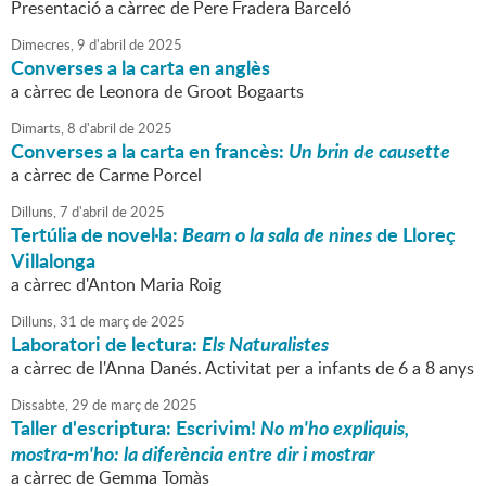
Presentació a càrrec de Pere Fradera Barceló
Dimecres,
9
d'
abril
de
2025
Converses a la carta en anglès
a càrrec de Leonora de Groot Bogaarts
Dimarts,
8
d'
abril
de
2025
Converses a la carta en francès:
Un brin de causette
a càrrec de Carme Porcel
Dilluns,
7
d'
abril
de
2025
Tertúlia de novel·la:
Bearn o la sala de nines
de Lloreç
Villalonga
a càrrec d'Anton Maria Roig
Dilluns,
31
de
març
de
2025
Laboratori de lectura:
Els Naturalistes
a càrrec de l'Anna Danés. Activitat per a infants de 6 a 8 anys
Dissabte,
29
de
març
de
2025
Taller d'escriptura: Escrivim!
No m'ho expliquis,
mostra-m'ho: la diferència entre dir i mostrar
a càrrec de Gemma Tomàs