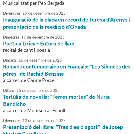
Musicalitzat per Pep Bergadà
Divendres,
19
de
desembre
de
2025
Inauguració de la placa en record de Teresa d'Arenys i
presentació de la reedició d'Onada
Dimecres,
17
de
desembre
de
2025
Poètica Lírica - Entorn de llars
recital de cant i poesia
Dimarts,
16
de
desembre
de
2025
Romans contemporains en Français: "Les Silences des
pères" de Rachid Benzine
a càrrec de Carme Porcel
Dilluns,
15
de
desembre
de
2025
Tertúlia de novel·la: "Terres mortes" de Núria
Bendicho
a càrrec de Montserrat Fonoll
Divendres,
12
de
desembre
de
2025
Presentació del llibre: "Tres dies d'agost" de Josep