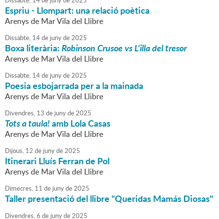
Dissabte,
14
de
juny
de
2025
Espriu - Llompart: una relació poètica
Arenys de Mar Vila del Llibre
Dissabte,
14
de
juny
de
2025
Boxa literària:
Robinson Crusoe vs L'illa del tresor
Arenys de Mar Vila del Llibre
Dissabte,
14
de
juny
de
2025
Poesia esbojarrada per a la mainada
Arenys de Mar Vila del Llibre
Divendres,
13
de
juny
de
2025
Tots a taula!
amb Lola Casas
Arenys de Mar Vila del Llibre
Dijous,
12
de
juny
de
2025
Itinerari Lluís Ferran de Pol
Arenys de Mar Vila del Llibre
Dimecres,
11
de
juny
de
2025
Taller presentació del llibre "Queridas Mamás Diosas"
Divendres,
6
de
juny
de
2025