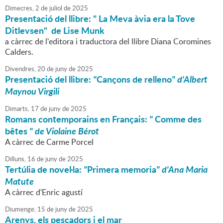
Dimecres,
2
de
juliol
de
2025
Presentació del llibre: " La Meva àvia era la Tove
Ditlevsen" de Lise Munk
a càrrec de l'editora i traductora del llibre Diana Coromines
Calders.
Divendres,
20
de
juny
de
2025
Presentació del llibre:
"
Cançons de relleno
" d'Albert
Maynou Virgili
Dimarts,
17
de
juny
de
2025
Romans contemporains en Français:
"
Comme des
bêtes
" de Violaine Bérot
A càrrec de Carme Porcel
Dilluns,
16
de
juny
de
2025
Tertúlia de novel·la:
"
Primera memoria
" d'Ana Maria
Matute
A càrrec d'Enric agustí
Diumenge,
15
de
juny
de
2025
Arenys, els pescadors i el mar