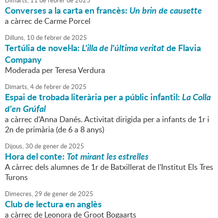
Dimarts,
11
de
febrer
de
2025
Converses a la carta en francès:
Un brin de causette
a càrrec de Carme Porcel
Dilluns,
10
de
febrer
de
2025
Tertúlia de novel·la:
L'illa de l'última veritat
de Flavia
Company
Moderada per Teresa Verdura
Dimarts,
4
de
febrer
de
2025
Espai de trobada literària per a públic infantil:
La Colla
d'en Grúfal
a càrrec d'Anna Danés. Activitat dirigida per a infants de 1r i
2n de primària (de 6 a 8 anys)
Dijous,
30
de
gener
de
2025
Hora del conte:
Tot mirant les estrelles
A càrrec dels alumnes de 1r de Batxillerat de l'Institut Els Tres
Turons
Dimecres,
29
de
gener
de
2025
Club de lectura en anglès
a càrrec de Leonora de Groot Bogaarts