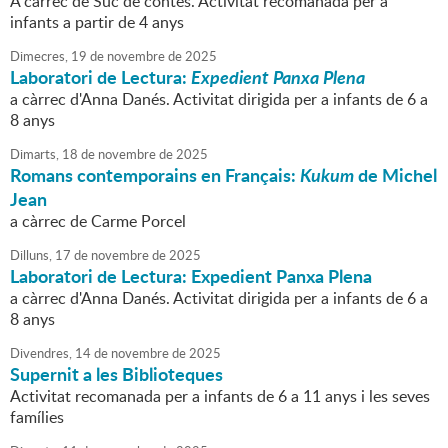
A càrrec de Suc de contes. Activitat recomanada per a
infants a partir de 4 anys
Dimecres,
19
de
novembre
de
2025
Laboratori de Lectura:
Expedient Panxa Plena
a càrrec d'Anna Danés. Activitat dirigida per a infants de 6 a
8 anys
Dimarts,
18
de
novembre
de
2025
Romans contemporains en Français:
Kukum
de Michel
Jean
a càrrec de Carme Porcel
Dilluns,
17
de
novembre
de
2025
Laboratori de Lectura: Expedient Panxa Plena
a càrrec d'Anna Danés. Activitat dirigida per a infants de 6 a
8 anys
Divendres,
14
de
novembre
de
2025
Supernit a les Biblioteques
Activitat recomanada per a infants de 6 a 11 anys i les seves
famílies