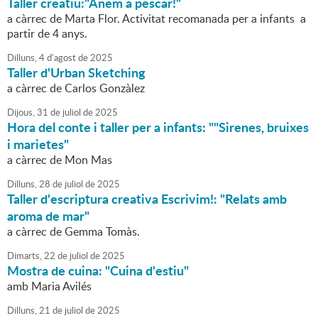
Taller creatiu:"Anem a pescar!"
a càrrec de Marta Flor. Activitat recomanada per a infants a
partir de 4 anys.
Dilluns,
4
d'
agost
de
2025
Taller d'Urban Sketching
a càrrec de Carlos Gonzàlez
Dijous,
31
de
juliol
de
2025
Hora del conte i taller per a infants: ""Sirenes, bruixes
i marietes"
a càrrec de Mon Mas
Dilluns,
28
de
juliol
de
2025
Taller d'escriptura creativa Escrivim!: "Relats amb
aroma de mar"
a càrrec de Gemma Tomàs.
Dimarts,
22
de
juliol
de
2025
Mostra de cuina: "Cuina d'estiu"
amb Maria Avilés
Dilluns,
21
de
juliol
de
2025