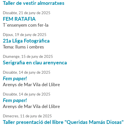
Taller de vestir almorratxes
Dissabte,
21
de
juny
de
2025
FEM RATAFIA
T´ensenyem com fer-la
Dijous,
19
de
juny
de
2025
21a Lliga Fotogràfica
Tema: llums i ombres
Diumenge,
15
de
juny
de
2025
Serigrafia en clau arenyenca
Dissabte,
14
de
juny
de
2025
Fem paper!
Arenys de Mar Vila del Llibre
Dissabte,
14
de
juny
de
2025
Fem paper!
Arenys de Mar Vila del Llibre
Dimecres,
11
de
juny
de
2025
Taller presentació del llibre "Queridas Mamás Diosas"