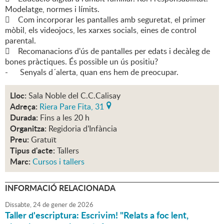
Modelatge, normes i límits.
 Com incorporar les pantalles amb seguretat, el primer
mòbil, els videojocs, les xarxes socials, eines de control
parental.
 Recomanacions d'ús de pantalles per edats i decàleg de
bones pràctiques. És possible un ús positiu?
- Senyals d´alerta, quan ens hem de preocupar.
Lloc:
Sala Noble del C.C.Calisay
Adreça:
Riera Pare Fita, 31
Durada:
Fins a les 20 h
Organitza:
Regidoria d'Infància
Preu:
Gratuït
Tipus d'acte:
Tallers
Marc:
Cursos i tallers
INFORMACIÓ RELACIONADA
Dissabte,
24
de
gener
de
2026
Taller d'escriptura: Escrivim! "Relats a foc lent,