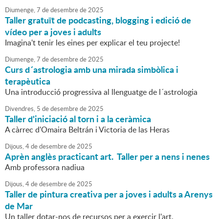
Diumenge,
7
de
desembre
de
2025
Taller gratuït de podcasting, blogging i edició de
vídeo per a joves i adults
Imagina't tenir les eines per explicar el teu projecte!
Diumenge,
7
de
desembre
de
2025
Curs d´astrologia amb una mirada simbòlica i
terapèutica
Una introducció progressiva al llenguatge de l´astrologia
Divendres,
5
de
desembre
de
2025
Taller d'iniciació al torn i a la ceràmica
A càrrec d'Omaira Beltrán i Victoria de las Heras
Dijous,
4
de
desembre
de
2025
Aprèn anglès practicant art. Taller per a nens i nenes
Amb professora nadiua
Dijous,
4
de
desembre
de
2025
Taller de pintura creativa per a joves i adults a Arenys
de Mar
Un taller dotar-nos de recursos per a exercir l'art.