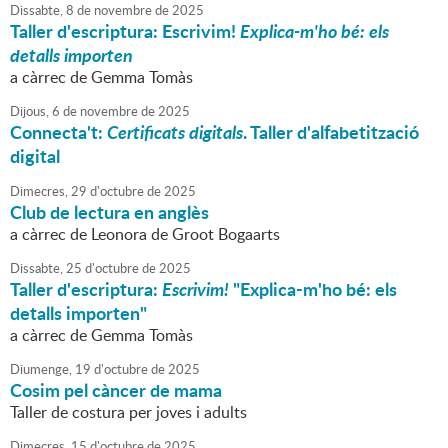
Dissabte,
8
de
novembre
de
2025
Taller d'escriptura: Escrivim!
Explica-m'ho bé: els
detalls importen
a càrrec de Gemma Tomàs
Dijous,
6
de
novembre
de
2025
Connecta't:
Certificats digitals
. Taller d'alfabetització
digital
Dimecres,
29
d'
octubre
de
2025
Club de lectura en anglès
a càrrec de Leonora de Groot Bogaarts
Dissabte,
25
d'
octubre
de
2025
Taller d'escriptura:
Escrivim!
"Explica-m'ho bé: els
detalls importen"
a càrrec de Gemma Tomàs
Diumenge,
19
d'
octubre
de
2025
Cosim pel càncer de mama
Taller de costura per joves i adults
Dimecres,
15
d'
octubre
de
2025