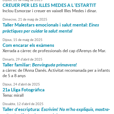
CREUER PER LES ILLES MEDES A L´ESTARTIT
Inclou Esmorzar i creuer en vaixell Illes Medes i dinar.
Dimecres,
21
de
maig
de
2025
Taller Malestars emocionals i salut mental:
Eines
pràctiques per cuidar la salut mental
Dijous,
15
de
maig
de
2025
Com encarar els exàmens
Xerrada a càrrec de professionals del cap d'Arenys de Mar.
Dimarts,
29
d'
abril
de
2025
Taller familiar:
Benvinguda primavera!
a càrrec de l'Anna Danés. Activitat recomanada per a infants
de 5 a 8 anys
Dijous,
24
d'
abril
de
2025
21a Lliga Fotogràfica
Tema: mirall
Dissabte,
12
d'
abril
de
2025
Taller d'escriptura:
Escrivim! No m'ho expliquis, mostra-