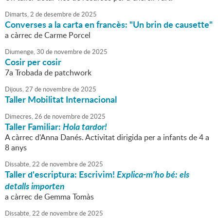
Dimarts,
2
de
desembre
de
2025
Converses a la carta en francès: "Un brin de causette"
a càrrec de Carme Porcel
Diumenge,
30
de
novembre
de
2025
Cosir per cosir
7a Trobada de patchwork
Dijous,
27
de
novembre
de
2025
Taller Mobilitat Internacional
Dimecres,
26
de
novembre
de
2025
Taller Familiar:
Hola tardor!
A càrrec d'Anna Danés. Activitat dirigida per a infants de 4 a
8 anys
Dissabte,
22
de
novembre
de
2025
Taller d'escriptura: Escrivim!
Explica-m'ho bé: els
detalls importen
a càrrec de Gemma Tomàs
Dissabte,
22
de
novembre
de
2025