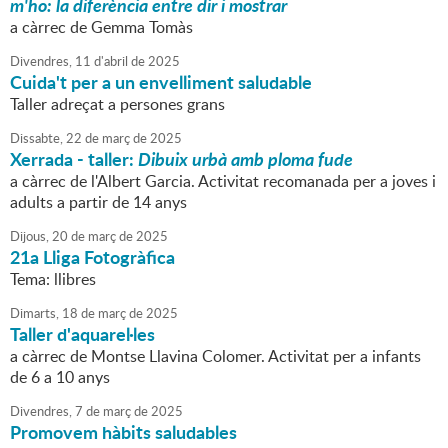
m'ho: la diferència entre dir i mostrar
a càrrec de Gemma Tomàs
Divendres,
11
d'
abril
de
2025
Cuida't per a un envelliment saludable
Taller adreçat a persones grans
Dissabte,
22
de
març
de
2025
Xerrada - taller:
Dibuix urbà amb ploma fude
a càrrec de l'Albert Garcia. Activitat recomanada per a joves i
adults a partir de 14 anys
Dijous,
20
de
març
de
2025
21a Lliga Fotogràfica
Tema: llibres
Dimarts,
18
de
març
de
2025
Taller d'aquarel·les
a càrrec de Montse Llavina Colomer. Activitat per a infants
de 6 a 10 anys
Divendres,
7
de
març
de
2025
Promovem hàbits saludables