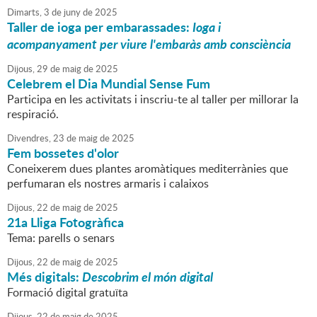
Dimarts,
3
de
juny
de
2025
Taller de ioga per embarassades:
Ioga i
acompanyament per viure l'embaràs amb consciència
Dijous,
29
de
maig
de
2025
Celebrem el Dia Mundial Sense Fum
Participa en les activitats i inscriu-te al taller per millorar la
respiració.
Divendres,
23
de
maig
de
2025
Fem bossetes d'olor
Coneixerem dues plantes aromàtiques mediterrànies que
perfumaran els nostres armaris i calaixos
Dijous,
22
de
maig
de
2025
21a Lliga Fotogràfica
Tema: parells o senars
Dijous,
22
de
maig
de
2025
Més digitals:
Descobrim el món digital
Formació digital gratuïta
Dijous,
22
de
maig
de
2025