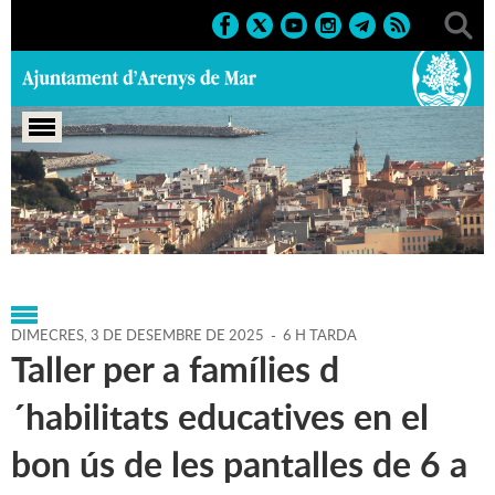
Portada
>
Regidories
>
Infància i Joventut
>
Agenda
>
03-
12-2025
DIMECRES,
3
DE
DESEMBRE
DE
2025
-
6 H TARDA
Taller per a famílies d
´habilitats educatives en el
bon ús de les pantalles de 6 a