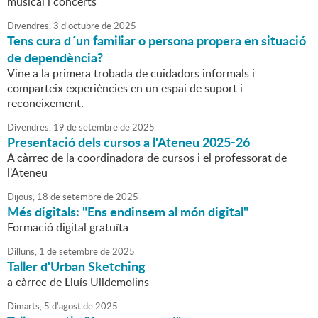
musical i concerts
Divendres,
3
d'
octubre
de
2025
Tens cura d´un familiar o persona propera en situació
de dependència?
Vine a la primera trobada de cuidadors informals i
comparteix experiències en un espai de suport i
reconeixement.
Divendres,
19
de
setembre
de
2025
Presentació dels cursos a l'Ateneu 2025-26
A càrrec de la coordinadora de cursos i el professorat de
l'Ateneu
Dijous,
18
de
setembre
de
2025
Més digitals: "Ens endinsem al món digital"
Formació digital gratuïta
Dilluns,
1
de
setembre
de
2025
Taller d'Urban Sketching
a càrrec de Lluís Ulldemolins
Dimarts,
5
d'
agost
de
2025