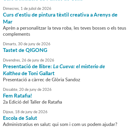
Dimecres,
1
de
juliol
de
2026
Curs d'estiu de pintura tèxtil creativa a Arenys de
Mar
Aprèn a personalitzar la teva roba, les teves bosses o els teus
complements
Dimarts,
30
de
juny
de
2026
Tastet de QIGONG
Divendres,
26
de
juny
de
2026
Presentació de llibre:
La Cueva: el misterio de
Kalthea
de Toni Gallart
Presentació a càrrec de Glòria Sandoz
Dissabte,
20
de
juny
de
2026
Fem Ratafia!
2a Edició del Taller de Ratafia
Dijous,
18
de
juny
de
2026
Escola de Salut
Administratius en salut: qui som i com us podem ajudar?