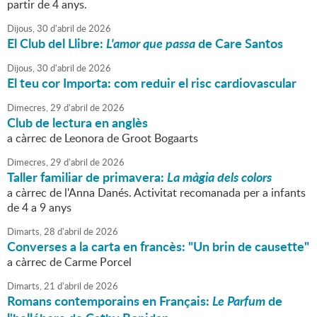
partir de 4 anys.
Dijous,
30
d'
abril
de
2026
El Club del Llibre:
L'amor que passa
de Care Santos
Dijous,
30
d'
abril
de
2026
El teu cor Importa: com reduir el risc cardiovascular
Dimecres,
29
d'
abril
de
2026
Club de lectura en anglès
a càrrec de Leonora de Groot Bogaarts
Dimecres,
29
d'
abril
de
2026
Taller familiar de primavera:
La màgia dels colors
a càrrec de l'Anna Danés. Activitat recomanada per a infants
de 4 a 9 anys
Dimarts,
28
d'
abril
de
2026
Converses a la carta en francès: "Un brin de causette"
a càrrec de Carme Porcel
Dimarts,
21
d'
abril
de
2026
Romans contemporains en Français:
Le Parfum
de