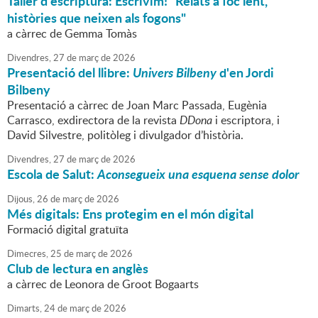
Taller d'escriptura: Escrivim! "Relats a foc lent,
històries que neixen als fogons"
a càrrec de Gemma Tomàs
Divendres,
27
de
març
de
2026
Presentació del llibre:
Univers Bilbeny
d'en Jordi
Bilbeny
Presentació a càrrec de Joan Marc Passada, Eugènia
Carrasco, exdirectora de la revista
DDona
i escriptora, i
David Silvestre, politòleg i divulgador d’història.
Divendres,
27
de
març
de
2026
Escola de Salut:
Aconsegueix una esquena sense dolor
Dijous,
26
de
març
de
2026
Més digitals: Ens protegim en el món digital
Formació digital gratuïta
Dimecres,
25
de
març
de
2026
Club de lectura en anglès
a càrrec de Leonora de Groot Bogaarts
Dimarts,
24
de
març
de
2026