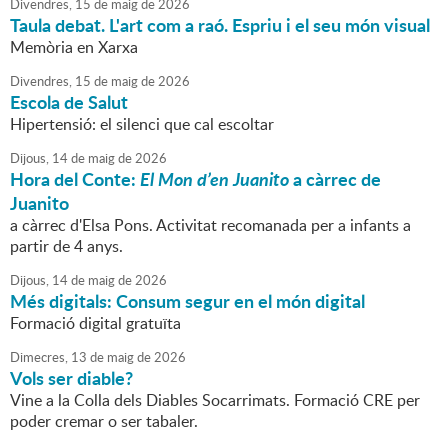
Divendres,
15
de
maig
de
2026
Taula debat. L'art com a raó. Espriu i el seu món visual
Memòria en Xarxa
Divendres,
15
de
maig
de
2026
Escola de Salut
Hipertensió: el silenci que cal escoltar
Dijous,
14
de
maig
de
2026
Hora del Conte:
El Mon d’en Juanito
a càrrec de
Juanito
a càrrec d'Elsa Pons. Activitat recomanada per a infants a
partir de 4 anys.
Dijous,
14
de
maig
de
2026
Més digitals: Consum segur en el món digital
Formació digital gratuïta
Dimecres,
13
de
maig
de
2026
Vols ser diable?
Vine a la Colla dels Diables Socarrimats. Formació CRE per
poder cremar o ser tabaler.