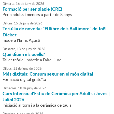
Dimarts,
16
de
juny
de
2026
Formació per ser diable (CRE)
Per a adults i menors a partir de 8 anys
Dilluns,
15
de
juny
de
2026
Tertúlia de novel·la: "El llibre dels Baltimore" de Joël
Dicker
modera l'Enric Agustí
Dissabte,
13
de
juny
de
2026
Què diuen els ocells?
Taller teòric i pràctic a l'aire lliure
Dijous,
11
de
juny
de
2026
Més digitals: Consum segur en el món digital
Formació digital gratuïta
Dimecres,
10
de
juny
de
2026
Curs Intensiu d'Estiu de Ceràmica per Adults i Joves |
Juliol 2026
Iniciació al torn i a la ceràmica de taula
Dissabte,
6
de
juny
de
2026