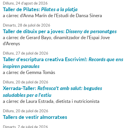
Dilluns,
24
d'
agost
de
2026
Taller de Pilates:
Pilates a la platja
a càrrec d'Anna Marín de l'Estudi de Dansa Sinera
Dimarts,
28
de
juliol
de
2026
Taller de dibuix per a joves:
Disseny de personatges
a càrrec de Gerard Bayo, dinamitzador de l'Espai Jove
d'Arenys
Dilluns,
27
de
juliol
de
2026
Taller d'escriptura creativa Escrivim!:
Records que ens
inspiren paraules
a càrrec de Gemma Tomàs
Dilluns,
20
de
juliol
de
2026
Xerrada-Taller:
Refresca't amb salut: begudes
saludables per a l'estiu
a càrrec de Laura Estrada, dietista i nutricionista
Dilluns,
20
de
juliol
de
2026
Tallers de vestir almorratxes
Dimarts,
7
de
juliol
de
2026