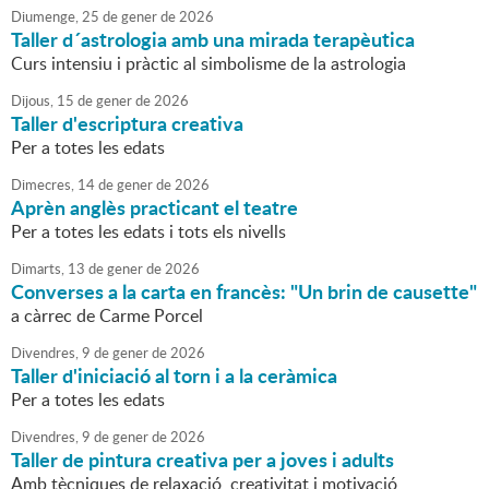
Diumenge,
25
de
gener
de
2026
Taller d´astrologia amb una mirada terapèutica
Curs intensiu i pràctic al simbolisme de la astrologia
Dijous,
15
de
gener
de
2026
Taller d'escriptura creativa
Per a totes les edats
Dimecres,
14
de
gener
de
2026
Aprèn anglès practicant el teatre
Per a totes les edats i tots els nivells
Dimarts,
13
de
gener
de
2026
Converses a la carta en francès: "Un brin de causette"
a càrrec de Carme Porcel
Divendres,
9
de
gener
de
2026
Taller d'iniciació al torn i a la ceràmica
Per a totes les edats
Divendres,
9
de
gener
de
2026
Taller de pintura creativa per a joves i adults
Amb tècniques de relaxació, creativitat i motivació