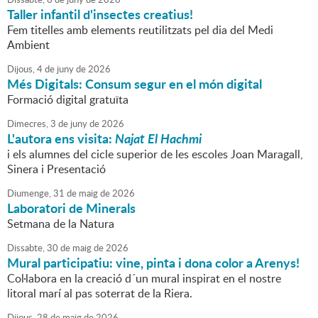
Taller infantil d'insectes creatius!
Fem titelles amb elements reutilitzats pel dia del Medi
Ambient
Dijous,
4
de
juny
de
2026
Més Digitals: Consum segur en el món digital
Formació digital gratuïta
Dimecres,
3
de
juny
de
2026
L'autora ens visita:
Najat El Hachmi
i els alumnes del cicle superior de les escoles Joan Maragall,
Sinera i Presentació
Diumenge,
31
de
maig
de
2026
Laboratori de Minerals
Setmana de la Natura
Dissabte,
30
de
maig
de
2026
Mural participatiu: vine, pinta i dona color a Arenys!
Col·labora en la creació d´un mural inspirat en el nostre
litoral marí al pas soterrat de la Riera.
Dijous,
28
de
maig
de
2026