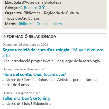
Lloc:
Sala d'Actes de la Biblioteca
Adreça:
C. Bonaire, 3
Organitza:
Biblioteca - Regidoria de Cultura
Tipus d'acte:
Cursos
Marcs:
Biblioteca
,
Cursos i tallers
INFORMACIÓ RELACIONADA
Diumenge,
18
d'
octubre
de
2026
Segona edició del curs d'astrologia: "Muyu: el retorn
a tu"
Una introducció progressiva al llenguatge de la astrologia
Dijous,
3
de
setembre
de
2026
Hora del conte:
Quin tocarà avui?
a càrrec de Carmina Rabasseda. Activitat per a infants a
partir de 4 anys.
Dilluns,
31
d'
agost
de
2026
Taller d'Urban Sketching
a càrrec de Lluís Ulldemolins