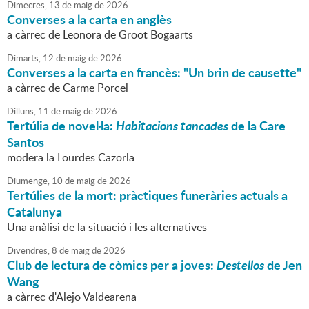
Dimecres,
13
de
maig
de
2026
Converses a la carta en anglès
a càrrec de Leonora de Groot Bogaarts
Dimarts,
12
de
maig
de
2026
Converses a la carta en francès: "Un brin de causette"
a càrrec de Carme Porcel
Dilluns,
11
de
maig
de
2026
Tertúlia de novel·la:
Habitacions tancades
de la Care
Santos
modera la Lourdes Cazorla
Diumenge,
10
de
maig
de
2026
Tertúlies de la mort: pràctiques funeràries actuals a
Catalunya
Una anàlisi de la situació i les alternatives
Divendres,
8
de
maig
de
2026
Club de lectura de còmics per a joves:
Destellos
de Jen
Wang
a càrrec d'Alejo Valdearena