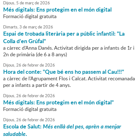
Dijous,
5
de
març
de
2026
Més digitals: Ens protegim en el món digital
Formació digital gratuïta
Dimarts,
3
de
març
de
2026
Espai de trobada literària per a públic infantil: "La
Colla d'en Grúfal"
a càrrec d'Anna Danés. Activitat dirigida per a infants de 1r i
2n de primària (de 6 a 8 anys)
Dijous,
26
de
febrer
de
2026
Hora del conte: "Que bé ens ho passem al Cau!!!"
a càrrec de l'Agrupament Flos i Calcat. Activitat recomanada
per a infants a partir de 4 anys.
Dijous,
26
de
febrer
de
2026
Més digitals: Ens protegim en el món digital"
Formació digital gratuïta
Dijous,
26
de
febrer
de
2026
Escola de Salut:
Més enllà del pes, aprèn a menjar
saludable
.