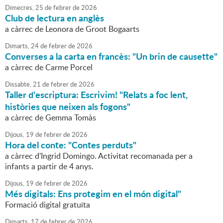
Dimecres,
25
de
febrer
de
2026
Club de lectura en anglès
a càrrec de Leonora de Groot Bogaarts
Dimarts,
24
de
febrer
de
2026
Converses a la carta en francès: "Un brin de causette"
a càrrec de Carme Porcel
Dissabte,
21
de
febrer
de
2026
Taller d'escriptura: Escrivim! "Relats a foc lent,
històries que neixen als fogons"
a càrrec de Gemma Tomàs
Dijous,
19
de
febrer
de
2026
Hora del conte: "Contes perduts"
a càrrec d'Ingrid Domingo. Activitat recomanada per a
infants a partir de 4 anys.
Dijous,
19
de
febrer
de
2026
Més digitals: Ens protegim en el món digital"
Formació digital gratuïta
Dimarts,
17
de
febrer
de
2026