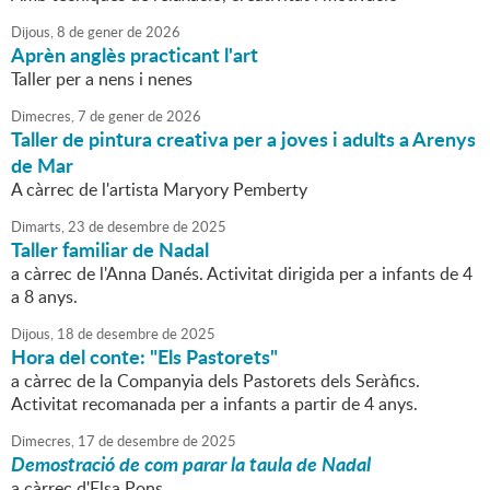
Dijous,
8
de
gener
de
2026
Aprèn anglès practicant l'art
Taller per a nens i nenes
Dimecres,
7
de
gener
de
2026
Taller de pintura creativa per a joves i adults a Arenys
de Mar
A càrrec de l'artista Maryory Pemberty
Dimarts,
23
de
desembre
de
2025
Taller familiar de Nadal
a càrrec de l'Anna Danés. Activitat dirigida per a infants de 4
a 8 anys.
Dijous,
18
de
desembre
de
2025
Hora del conte: "Els Pastorets"
a càrrec de la Companyia dels Pastorets dels Seràfics.
Activitat recomanada per a infants a partir de 4 anys.
Dimecres,
17
de
desembre
de
2025
Demostració de com parar la taula de Nadal
a càrrec d'Elsa Pons