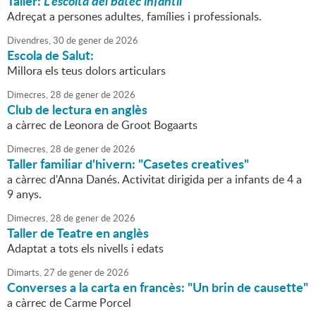
Taller:
L'escolta del batec infantil
Adreçat a persones adultes, famílies i professionals.
Divendres,
30
de
gener
de
2026
Escola de Salut:
Millora els teus dolors articulars
Dimecres,
28
de
gener
de
2026
Club de lectura en anglès
a càrrec de Leonora de Groot Bogaarts
Dimecres,
28
de
gener
de
2026
Taller familiar d'hivern: "Casetes creatives"
a càrrec d'Anna Danés. Activitat dirigida per a infants de 4 a
9 anys.
Dimecres,
28
de
gener
de
2026
Taller de Teatre en anglès
Adaptat a tots els nivells i edats
Dimarts,
27
de
gener
de
2026
Converses a la carta en francès: "Un brin de causette"
a càrrec de Carme Porcel