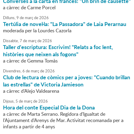
Converses a la carta en francès: "Un brin de causette"
a càrrec de Carme Porcel
Dilluns,
9
de
març
de
2026
Tertúlia de novel·la: "La Passadora" de Laia Perarnau
moderada per la Lourdes Cazorla
Dissabte,
7
de
març
de
2026
Taller d'escriptura: Escrivim! "Relats a foc lent,
històries que neixen als fogons"
a càrrec de Gemma Tomàs
Divendres,
6
de
març
de
2026
Club de lectura de còmics per a joves: "Cuando brillan
las estrellas" de Victoria Jamieson
a càrrec d'Alejo Valdearena
Dijous,
5
de
març
de
2026
Hora del conte Especial Dia de la Dona
a càrrec de Marta Serrano. Regidora d'Igualtat de
l'Ajuntament d'Arenys de Mar. Activitat recomanada per a
infants a partir de 4 anys