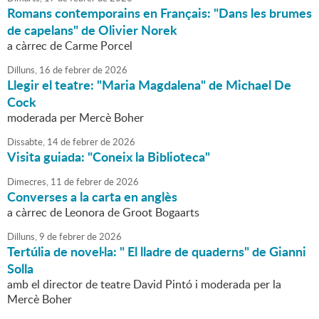
Romans contemporains en Français: "Dans les brumes
de capelans" de Olivier Norek
a càrrec de Carme Porcel
Dilluns,
16
de
febrer
de
2026
Llegir el teatre: "Maria Magdalena" de Michael De
Cock
moderada per Mercè Boher
Dissabte,
14
de
febrer
de
2026
Visita guiada: "Coneix la Biblioteca"
Dimecres,
11
de
febrer
de
2026
Converses a la carta en anglès
a càrrec de Leonora de Groot Bogaarts
Dilluns,
9
de
febrer
de
2026
Tertúlia de novel·la: " El lladre de quaderns" de Gianni
Solla
amb el director de teatre David Pintó i moderada per la
Mercè Boher