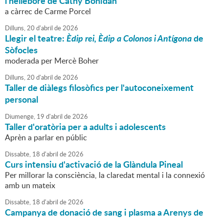
l'hellébore de Cathy Bonidan
a càrrec de Carme Porcel
Dilluns,
20
d'
abril
de
2026
Llegir el teatre:
Èdip rei, Èdip a Colonos i Antígona
de
Sòfocles
moderada per Mercè Boher
Dilluns,
20
d'
abril
de
2026
Taller de diàlegs filosòfics per l'autoconeixement
personal
Diumenge,
19
d'
abril
de
2026
Taller d'oratòria per a adults i adolescents
Aprèn a parlar en públic
Dissabte,
18
d'
abril
de
2026
Curs intensiu d'activació de la Glàndula Pineal
Per millorar la consciència, la claredat mental i la connexió
amb un mateix
Dissabte,
18
d'
abril
de
2026
Campanya de donació de sang i plasma a Arenys de