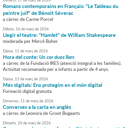
Dimarts,
17
de
març
de
2026
Romans contemporains en Français: "Le Tableau du
peintre juif" de Bénoit Séverac
a càrrec de Carme Porcel
Dilluns,
16
de
març
de
2026
Llegir el teatre: "Hamlet" de William Shakespeare
moderada per Mercè Boher
Dijous,
12
de
març
de
2026
Hora del conte:
Un cor dues llars
a càrrec de la Fundació IRES (atenció integral a les families).
Activitat recomanada per a infants a partir de 4 anys.
Dijous,
12
de
març
de
2026
Més digitals: Ens protegim en el món digital
Formació digital gratuïta
Dimecres,
11
de
març
de
2026
Converses a la carta en anglès
a càrrec de Leonora de Groot Bogaarts
Dimarts,
10
de
març
de
2026