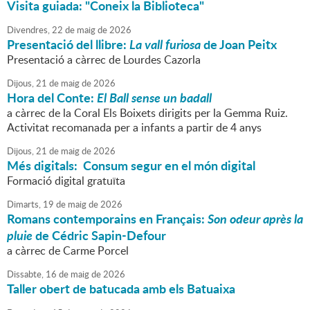
Visita guiada: "Coneix la Biblioteca"
Divendres,
22
de
maig
de
2026
Presentació del llibre:
La vall furiosa
de Joan Peitx
Presentació a càrrec de Lourdes Cazorla
Dijous,
21
de
maig
de
2026
Hora del Conte:
El Ball sense
un
badall
a càrrec de la Coral Els Boixets dirigits per la Gemma Ruiz.
Activitat recomanada per a infants a partir de 4 anys
Dijous,
21
de
maig
de
2026
Més digitals: Consum segur en el món digital
Formació digital gratuïta
Dimarts,
19
de
maig
de
2026
Romans contemporains en Français:
Son odeur après la
pluie
de Cédric Sapin-Defour
a càrrec de Carme Porcel
Dissabte,
16
de
maig
de
2026
Taller obert de batucada amb els Batuaixa