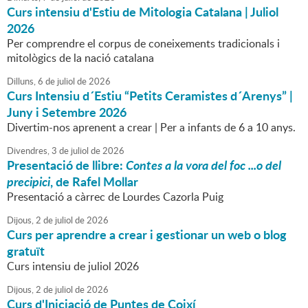
Curs intensiu d'Estiu de Mitologia Catalana | Juliol
2026
Per comprendre el corpus de coneixements tradicionals i
mitològics de la nació catalana
Dilluns,
6
de
juliol
de
2026
Curs Intensiu d´Estiu “Petits Ceramistes d´Arenys” |
Juny i Setembre 2026
Divertim-nos aprenent a crear | Per a infants de 6 a 10 anys.
Divendres,
3
de
juliol
de
2026
Presentació de llibre:
Contes a la vora del foc ...o del
precipici
, de Rafel Mollar
Presentació a càrrec de Lourdes Cazorla Puig
Dijous,
2
de
juliol
de
2026
Curs per aprendre a crear i gestionar un web o blog
gratuït
Curs intensiu de juliol 2026
Dijous,
2
de
juliol
de
2026
Curs d'Iniciació de Puntes de Coixí