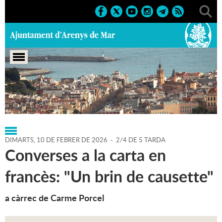
Portada
>
Agenda
>
10-02-2026
DIMARTS,
10
DE
FEBRER
DE
2026
-
2/4 DE 5 TARDA
Converses a la carta en
francès: "Un brin de causette"
a càrrec de Carme Porcel