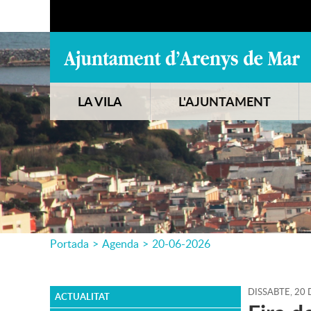
LA VILA
L'AJUNTAMENT
Portada
>
Agenda
>
20-06-2026
DISSABTE,
20
ACTUALITAT