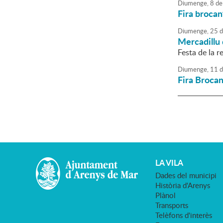
Diumenge,
8
de
Fira brocan
Diumenge,
25
d
Mercadillu 
Festa de la re
Diumenge,
11
d
Fira Brocan
LA VILA
Dades del municipi
Història d'Arenys
Plànol
Transports
Telèfons d'interès