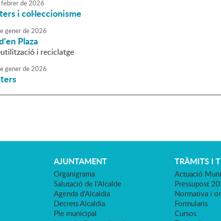
febrer
de
2026
ters i col·leccionisme
e
gener
de
2026
d'en Plaza
utilització i reciclatge
e
gener
de
2026
ters
AJUNTAMENT
TRÀMITS I 
Organigrama
Actuació Muni
Salutació de l'Alcalde
Pressupost 2
Agenda d'Alcaldia
Normativa i o
Decrets Alcaldia
Formularis
Ple municipal
Cursos