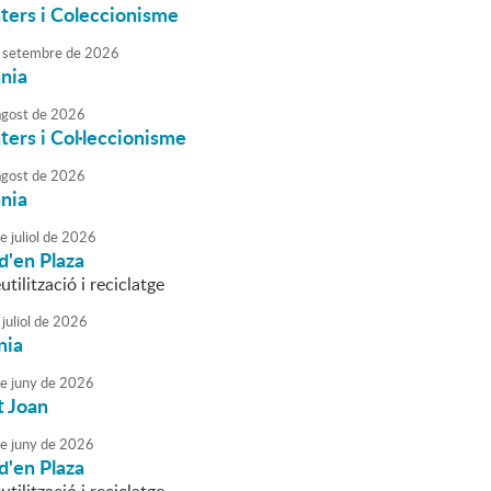
ters i Coleccionisme
setembre
de
2026
ania
agost
de
2026
ters i Col·leccionisme
agost
de
2026
ania
e
juliol
de
2026
d'en Plaza
utilització i reciclatge
juliol
de
2026
nia
e
juny
de
2026
t Joan
e
juny
de
2026
d'en Plaza