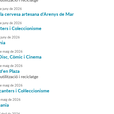
utilització i reciclatge
e
juny
de
2026
 la cervesa artesana d'Arenys de Mar
e
juny
de
2026
ters i Coleccionisme
juny
de
2026
nia
e
maig
de
2026
 Disc, Còmic i Cinema
e
maig
de
2026
d'en Plaza
utilització i reciclatge
e
maig
de
2026
canters i Col·leccionisme
maig
de
2026
sania
'
abril
de
2026