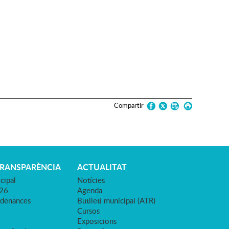
Compartir
TRANSPARÈNCIA
ACTUALITAT
cipal
Notícies
026
Agenda
rdenances
Butlletí municipal (ATR)
Cursos
Exposicions