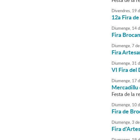
Festa de la re
Divendres,
19
d
12a Fira de
Diumenge,
14
d
Fira Brocan
Diumenge,
7
de
Fira Artesa
Diumenge,
31
d
VI Fira del
Diumenge,
17
d
Mercadillu 
Festa de la re
Diumenge,
10
d
Fira de Bro
Diumenge,
3
de
Fira d'Arte
Diumenge,
19
d