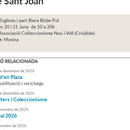
e Sant Joan
Esglesia i part Riera Bisbe Pol
es 20 i 21 Juny de 10 a 20h
Associació Col·leccionisme Nou i Vell (Crisàlide)
e:
Mostra
Ó RELACIONADA
e
desembre
de
2026
d'en Plaza
utilització i reciclatge
e
desembre
de
2026
ters i Coleccionisme
esembre
de
2026
dal 2026
sembre
de
2026