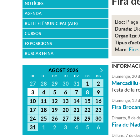
Fira d
NOTÍCIES
AGENDA
Lloc:
Plaça 
BUTLLETÍ MUNICIPAL (ATR)
Durada:
Di
CURSOS
Organitza:
Tipus d'act
EXPOSICIONS
Marc:
Fires
BUSCAR FEINA
INFORMACI
AGOST 2026
Diumenge,
20
d
DL
DT
DC
DJ
DV
DS
DG
Mercadillu 
27
28
29
30
31
1
2
Festa de la re
3
4
5
6
7
8
9
10
11
12
13
14
15
16
Diumenge,
13
d
Fira Brocan
17
18
19
20
21
22
23
24
25
26
27
28
29
30
Dimarts,
8
de
d
Fira de Na
31
1
2
3
4
5
6
Dilluns,
7
de
de