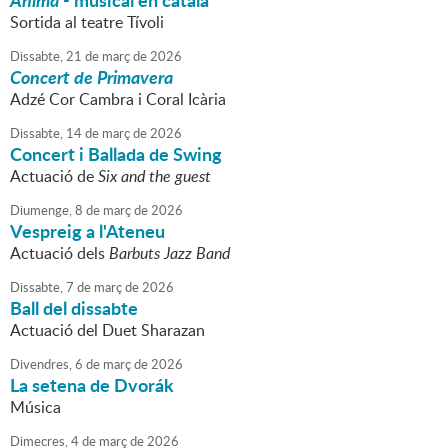
Ànima
- musical en català
Sortida al teatre Tívoli
Dissabte,
21
de
març
de
2026
Concert de Primavera
Adzé Cor Cambra i Coral Icària
Dissabte,
14
de
març
de
2026
Concert i Ballada de Swing
Actuació de
Six and the guest
Diumenge,
8
de
març
de
2026
Vespreig a l'Ateneu
Actuació dels
Barbuts Jazz Band
Dissabte,
7
de
març
de
2026
Ball del dissabte
Actuació del Duet Sharazan
Divendres,
6
de
març
de
2026
La setena de Dvorák
Música
Dimecres,
4
de
març
de
2026