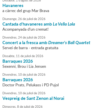
Dissabte,
1
d'
agost
de
2026
Havaneres
a càrrec del grup Mar Brava
Diumenge,
26
de
juliol
de
2026
Cantada d'havaneres amb
La Vella Lola
Acompanyada d'un cremat!
Divendres,
24
de
juliol
de
2026
Concert a la fresca amb
Dreamer's Ball Quartet
Servei de barra - entrada gratuïta
Dissabte,
11
de
juliol
de
2026
Barraques 2026
Sexenni, Brou i Lia Jensen
Divendres,
10
de
juliol
de
2026
Barraques 2026
Doctor Prats, Pelukass i PD Pujol
Divendres,
10
de
juliol
de
2026
Vespreig de Sant Zenon al Norai
Dimecres,
8
de
juliol
de
2026