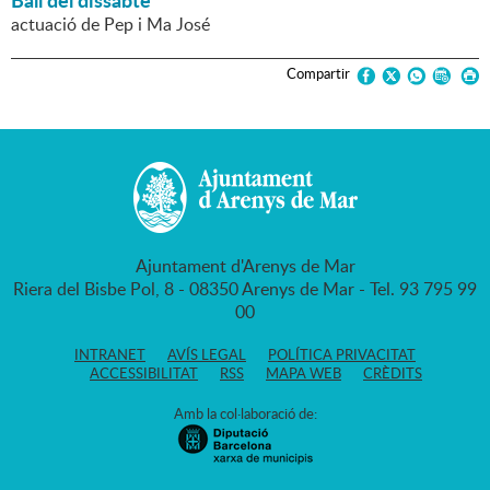
Ball del dissabte
actuació de Pep i Ma José
Compartir
Ajuntament d'Arenys de Mar
Riera del Bisbe Pol, 8 - 08350 Arenys de Mar - Tel. 93 795 99
00
INTRANET
AVÍS LEGAL
POLÍTICA PRIVACITAT
ACCESSIBILITAT
RSS
MAPA WEB
CRÈDITS
Amb la col·laboració de: