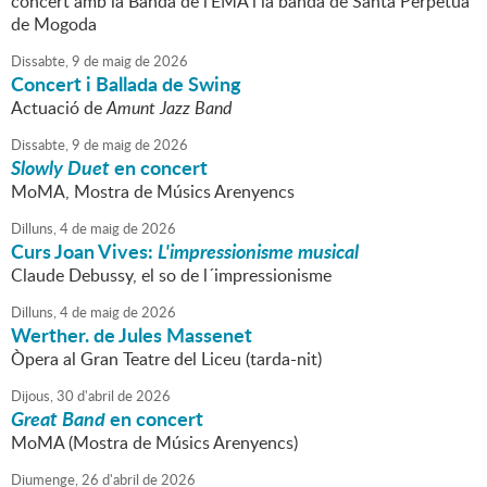
concert amb la Banda de l'EMA i la banda de Santa Perpètua
de Mogoda
Dissabte,
9
de
maig
de
2026
Concert i Ballada de Swing
Actuació de
Amunt Jazz Band
Dissabte,
9
de
maig
de
2026
Slowly Duet
en concert
MoMA, Mostra de Músics Arenyencs
Dilluns,
4
de
maig
de
2026
Curs Joan Vives:
L'impressionisme musical
Claude Debussy, el so de l´impressionisme
Dilluns,
4
de
maig
de
2026
Werther. de Jules Massenet
Òpera al Gran Teatre del Liceu (tarda-nit)
Dijous,
30
d'
abril
de
2026
Great Band
en concert
MoMA (Mostra de Músics Arenyencs)
Diumenge,
26
d'
abril
de
2026