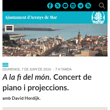
Portada
>
Agenda
>
07-06-2026
DIUMENGE,
7
DE
JUNY
DE
2026
-
7 H TARDA
A la fi del món
. Concert de
piano i projeccions.
amb David Hordijk.