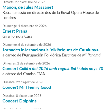
Dimarts,
27
d'
octubre
de
2026
Manon, de Jules Massanet
Retransmissió en directe des de la Royal Opera House de
Londres
Diumenge,
4
d'
octubre
de
2026
Ernest Prana
Gira Torno a Casa
Diumenge,
6
de
setembre
de
2026
Jornades Internacionals folklòriques de Catalunya
a càrrec de l'Agrupación Folklórica
Encantos de Mi Panamá
Dimecres,
2
de
setembre
de
2026
Concert
Collita del 2026 amb regust llatí i dels anys 70
a càrrec del Combo EMA
Dissabte,
29
d'
agost
de
2026
Concert Mr Hemry Good
Dissabte,
8
d'
agost
de
2026
Concert Dolphins