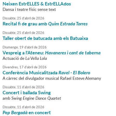
Neixen EstrELLES & EstrELLAdos
Dansa i teatre físic sense text
Dissabte,
25
d'
abril
de
2026
Recital fi de grau amb
Quim Estrada Torres
Dissabte,
25
d'
abril
de
2026
Taller obert de batucada amb els Batuaixa
Diumenge,
19
d'
abril
de
2026
Vespreig a l'Ateneu:
Havaneres i cant de taberna
Actuació de
La Vella Lola
Divendres,
17
d'
abril
de
2026
Conferència Musicalitzada
Ravel - El Bolero
A càrrec del divulgador musical Rafael Esteve Alemany
Dissabte,
11
d'
abril
de
2026
Concert i ballada Swing
amb
Swing Engine Dance Quartet
Dissabte,
11
d'
abril
de
2026
Pep Bergadà
en concert