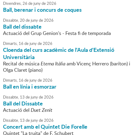
Divendres,
26
de
juny
de
2026
Ball, berenar i concurs de coques
Dissabte,
20
de
juny
de
2026
Ball del dissabte
Actuació del Grup Genion's - Festa fi de temporada
Dimarts,
16
de
juny
de
2026
Cloenda del curs acadèmic de l'Aula d'Extensió
Universitària
Recital de música
Eterna Itàlia
amb Vicenç Herrero (baríton) i
Olga Claret (piano)
Dimarts,
16
de
juny
de
2026
Ball en línia i esmorzar
Dissabte,
13
de
juny
de
2026
Ball del Dissabte
Actuació del
Duet Zenit
Dissabte,
13
de
juny
de
2026
Concert amb el Quintet Die Forelle
Quintet "La truita" de F. Schubert