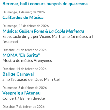
Berenar, ball i concurs bunyols de quaresma
Diumenge,
1
de
març
de
2026
Calitardes de Música
Diumenge,
22
de
febrer
de
2026
Música:
Guillem Roma & La Cobla Marinada
Espectacle dirigit per Vicens Martí amb 16 músics a l
´escenari
Dissabte,
21
de
febrer
de
2026
MOMA "Els Sarita"
Mostra de músics Arenyencs
Dissabte,
14
de
febrer
de
2026
Ball de Carnaval
amb l'actuació del Duet Mar i Cel
Diumenge,
8
de
febrer
de
2026
Vespreig a l'Ateneu
Concert / Ball en directe
Dissabte,
7
de
febrer
de
2026