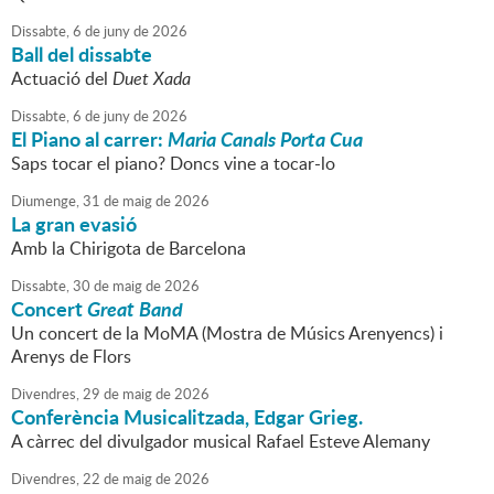
Dissabte,
6
de
juny
de
2026
Ball del dissabte
Actuació del
Duet Xada
Dissabte,
6
de
juny
de
2026
El Piano al carrer:
Maria Canals Porta Cua
Saps tocar el piano? Doncs vine a tocar-lo
Diumenge,
31
de
maig
de
2026
La gran evasió
Amb la Chirigota de Barcelona
Dissabte,
30
de
maig
de
2026
Concert
Great Band
Un concert de la MoMA (Mostra de Músics Arenyencs) i
Arenys de Flors
Divendres,
29
de
maig
de
2026
Conferència Musicalitzada, Edgar Grieg.
A càrrec del divulgador musical Rafael Esteve Alemany
Divendres,
22
de
maig
de
2026