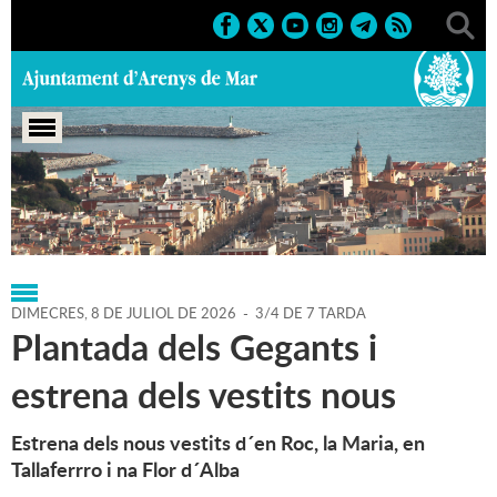
Portada
>
Agenda
>
08-07-2026
DIMECRES,
8
DE
JULIOL
DE
2026
-
3/4 DE 7 TARDA
Plantada dels Gegants i
estrena dels vestits nous
Estrena dels nous vestits d´en Roc, la Maria, en
Tallaferrro i na Flor d´Alba