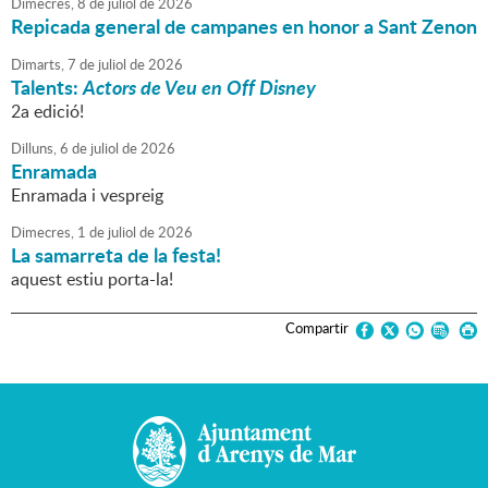
Dimecres,
8
de
juliol
de
2026
Repicada general de campanes en honor a Sant Zenon
Dimarts,
7
de
juliol
de
2026
Talents:
Actors de Veu en Off Disney
2a edició!
Dilluns,
6
de
juliol
de
2026
Enramada
Enramada i vespreig
Dimecres,
1
de
juliol
de
2026
La samarreta de la festa!
aquest estiu porta-la!
Compartir