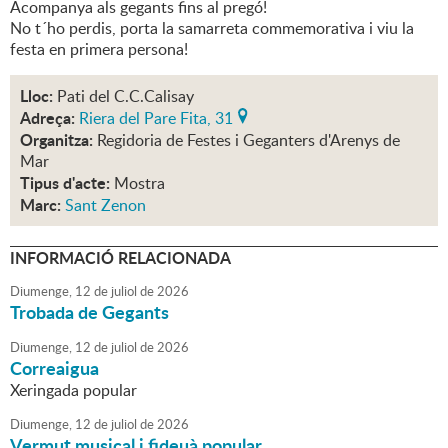
Acompanya als gegants fins al pregó!
No t´ho perdis, porta la samarreta commemorativa i viu la
festa en primera persona!
Lloc:
Pati del C.C.Calisay
Adreça:
Riera del Pare Fita, 31
Organitza:
Regidoria de Festes i Geganters d'Arenys de
Mar
Tipus d'acte:
Mostra
Marc:
Sant Zenon
INFORMACIÓ RELACIONADA
Diumenge,
12
de
juliol
de
2026
Trobada de Gegants
Diumenge,
12
de
juliol
de
2026
Correaigua
Xeringada popular
Diumenge,
12
de
juliol
de
2026
Vermut musical i fideuà popular