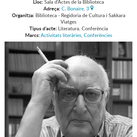
Lloc:
Sala d'Actes de la Biblioteca
Adreça:
C. Bonaire, 3
Organitza:
Biblioteca - Regidoria de Cultura i Sakkara
Viatges
Tipus d'acte:
Literatura, Conferència
Marcs:
Activitats literàries
,
Conferències