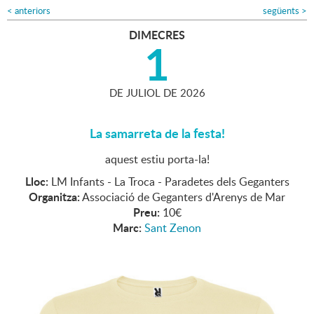
<
anteriors
següents
>
DIMECRES
1
DE
JULIOL
DE
2026
La samarreta de la festa!
aquest estiu porta-la!
Lloc:
LM Infants - La Troca - Paradetes dels Geganters
Organitza:
Associació de Geganters d'Arenys de Mar
Preu:
10€
Marc:
Sant Zenon