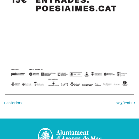
<
anteriors
següents
>