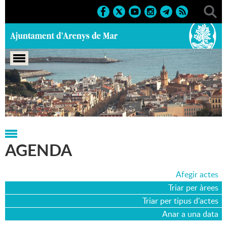
Portada
>
Agenda
>
01-07-2026
AGENDA
Afegir actes
Triar per àrees
Triar per tipus d'actes
Anar a una data