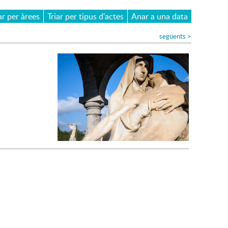
ar per àrees
Triar per tipus d'actes
Anar a una data
següents
>