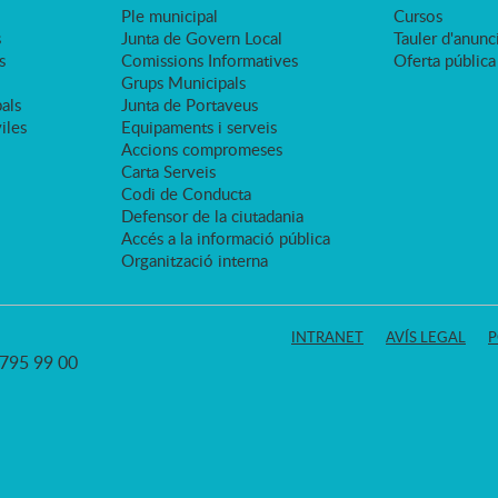
Ple municipal
Cursos
s
Junta de Govern Local
Tauler d'anunci
s
Comissions Informatives
Oferta pública
Grups Municipals
als
Junta de Portaveus
viles
Equipaments i serveis
Accions compromeses
Carta Serveis
Codi de Conducta
Defensor de la ciutadania
Accés a la informació pública
Organització interna
INTRANET
AVÍS LEGAL
P
3 795 99 00