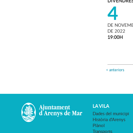
DIVENDRE
4
DE
NOVEMB
DE
2022
19:00H
<
anteriors
LA VILA
Dades del municipi
Història d'Arenys
Plànol
Transports