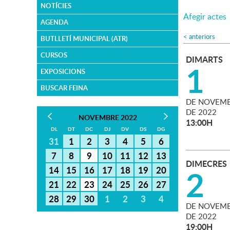
NOTÍCIES
Afegir actes
AGENDA
<
anteriors
BUTLLETÍ MUNICIPAL (ATR)
CURSOS
DIMARTS
1
EXPOSICIONS
BUSCAR FEINA
DE
NOVEMB
DE
2022
NOVEMBRE 2022
13:00H
DL
DT
DC
DJ
DV
DS
DG
31
1
2
3
4
5
6
7
8
9
10
11
12
13
DIMECRES
2
14
15
16
17
18
19
20
21
22
23
24
25
26
27
28
29
30
1
2
3
4
DE
NOVEMB
DE
2022
19:00H