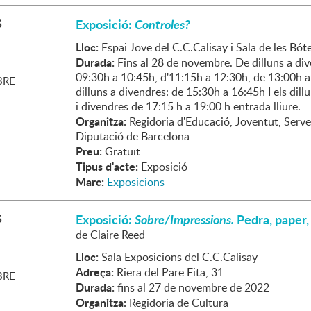
S
Exposició:
Controles?
Lloc:
Espai Jove del C.C.Calisay i Sala de les Bót
Durada:
Fins al 28 de novembre. De dilluns a di
09:30h a 10:45h, d'11:15h a 12:30h, de 13:00h 
RE
dilluns a divendres: de 15:30h a 16:45h I els dill
i divendres de 17:15 h a 19:00 h entrada lliure.
Organitza:
Regidoria d'Educació, Joventut, Servei
Diputació de Barcelona
Preu:
Gratuït
Tipus d'acte:
Exposició
Marc:
Exposicions
S
Exposició:
Sobre/Impressions.
Pedra, paper,
de Claire Reed
Lloc:
Sala Exposicions del C.C.Calisay
Adreça:
Riera del Pare Fita, 31
RE
Durada:
fins al 27 de novembre de 2022
Organitza:
Regidoria de Cultura