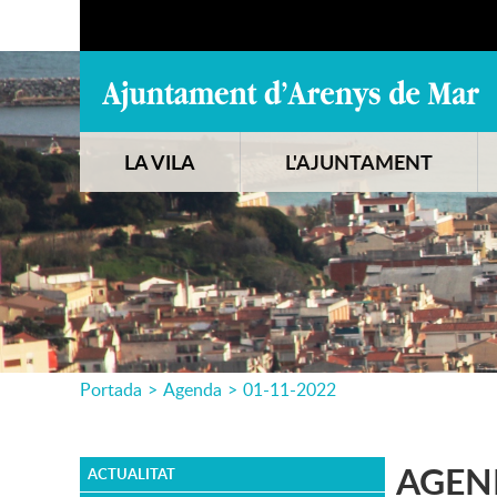
LA VILA
L'AJUNTAMENT
Portada
>
Agenda
>
01-11-2022
AGEN
ACTUALITAT