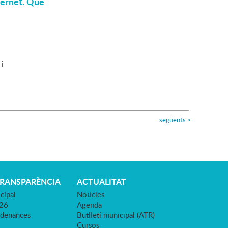
ternet. Què
 i
següents
>
TRANSPARÈNCIA
ACTUALITAT
cipal
Notícies
026
Agenda
rdenances
Butlletí municipal (ATR)
Cursos