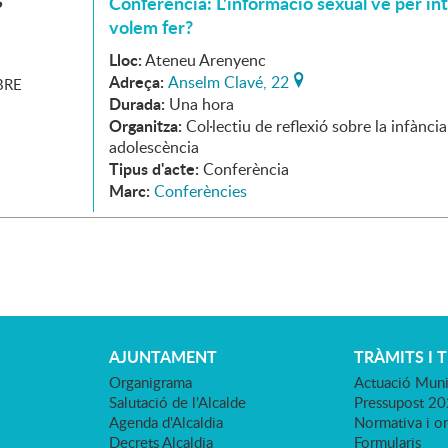
S
Conferència: L'informació sexual ve per in
volem fer?
Lloc:
Ateneu Arenyenc
Adreça:
Anselm Clavé, 22
RE
Durada:
Una hora
Organitza:
Col·lectiu de reflexió sobre la infància
adolescència
Tipus d'acte:
Conferència
Marc:
Conferències
AJUNTAMENT
TRÀMITS I 
Organigrama
Actuació Muni
Salutació de l'Alcalde
Pressupost 2
Agenda d'Alcaldia
Normativa i o
Decrets Alcaldia
Formularis