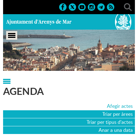
Portada
>
Agenda
>
02-06-2008
AGENDA
Afegir actes
Triar per àrees
Triar per tipus d'actes
Anar a una data