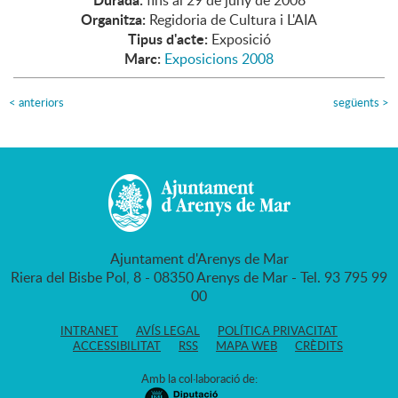
fins al 29 de juny de 2008
Organitza:
Regidoria de Cultura i L'AIA
Tipus d'acte:
Exposició
Marc:
Exposicions 2008
<
anteriors
següents
>
Ajuntament d'Arenys de Mar
Riera del Bisbe Pol, 8 - 08350 Arenys de Mar - Tel. 93 795 99
00
INTRANET
AVÍS LEGAL
POLÍTICA PRIVACITAT
ACCESSIBILITAT
RSS
MAPA WEB
CRÈDITS
Amb la col·laboració de: