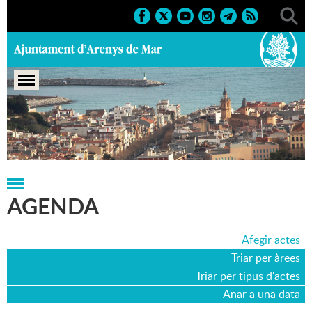
Portada
>
Agenda
>
02-07-2010
AGENDA
Afegir actes
Triar per àrees
Triar per tipus d'actes
Anar a una data