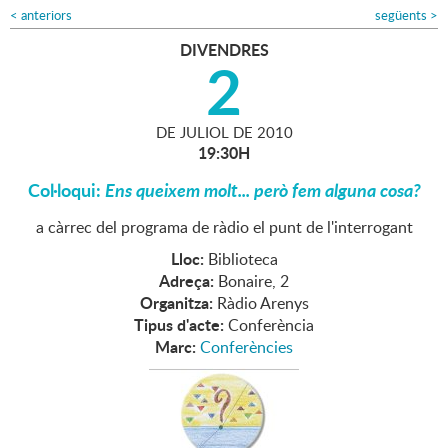
<
anteriors
següents
>
DIVENDRES
2
DE
JULIOL
DE
2010
19:30H
Col·loqui:
Ens queixem molt... però fem alguna cosa?
a càrrec del programa de ràdio el punt de l'interrogant
Lloc:
Biblioteca
Adreça:
Bonaire, 2
Organitza:
Ràdio Arenys
Tipus d'acte:
Conferència
Marc:
Conferències